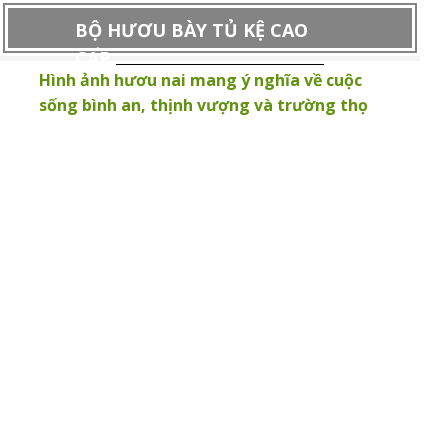
BỘ HƯƠU BÀY TỦ KỆ CAO
CẤP
Hình ảnh hươu nai mang ý nghĩa về cuộc
sống bình an, thịnh vượng và trường thọ