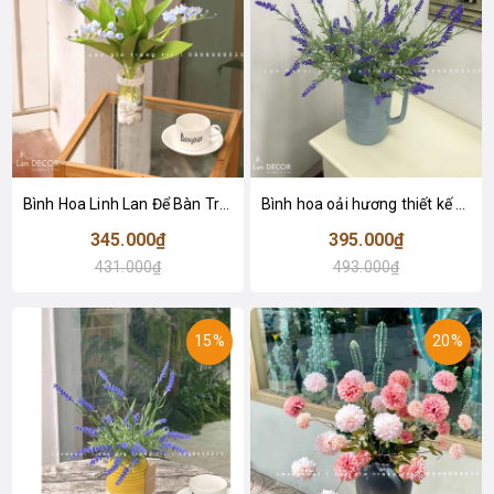
Bình Hoa Linh Lan Để Bàn Trang Trí- CC991
Bình hoa oải hương thiết kế để bàn - CC980
345.000₫
395.000₫
431.000₫
493.000₫
15%
20%