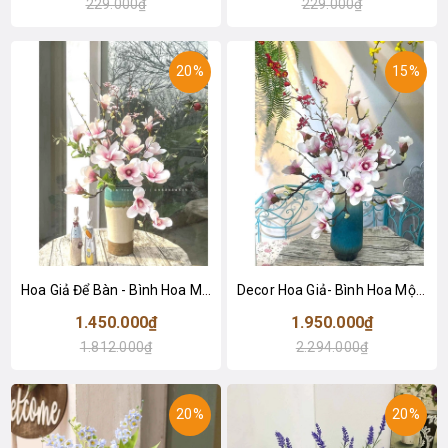
229.000₫
229.000₫
20%
15%
Hoa Giả Để Bàn - Bình Hoa Mộc Lan Giả Trang Trí Sang Trọng- CC1020
Decor Hoa Giả- Bình Hoa Mộc Lan Để Bàn Đẹp- CC1019
1.450.000₫
1.950.000₫
1.812.000₫
2.294.000₫
20%
20%