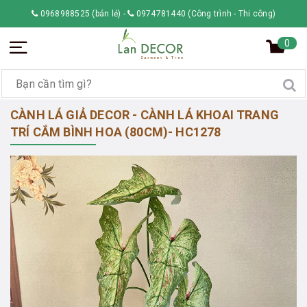
0968988525 (bán lẻ)
-
0974781440 (Công trình - Thi công)
0
CÀNH LÁ GIẢ DECOR - CÀNH LÁ KHOAI TRANG
TRÍ CẮM BÌNH HOA (80CM)- HC1278