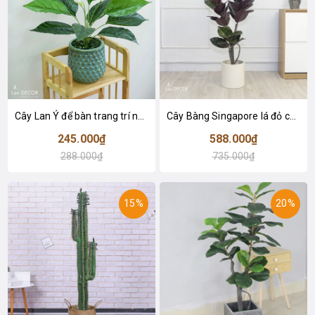
Cây Lan Ý để bàn trang trí nhà sang trọng (55cm) - LC2925-1
Cây Bàng Singapore lá đỏ cây giả trang trí Lan Decor (110cm) - LC2918-1
245.000₫
588.000₫
288.000₫
735.000₫
15%
20%