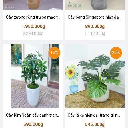
Cây xương rồng trụ sa mạc trang trí loại 2 tay (155cm) - LC2912
Cây bàng Singapore hiện đại trang trí nhà đẹp (120cm) - LC2913
1.950.000₫
890.000₫
2.294.000₫
1.112.000₫
15%
20%
Cây Kim Ngân cây cảnh trang trí nhà đẹp (80cm) - LC1990
Cây lá xẻ hiện đại trang trí nhà (65cm) - LC3022
590.000₫
545.000₫