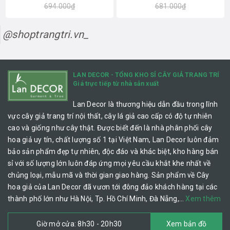
694.000₫
681.000₫
@shoptrangtri.vn_
LAN DECOR - TỔNG KHO SỈ CÂY GIẢ TRANG TRÍ
Giá trực tiếp từ nhà sản xuất
Lan Decor là thương hiệu dẫn đầu trong lĩnh
vực cây giả trang trí nội thất, cây lá giả cao cấp có độ tự nhiên
cao và giống như cây thật. Được biết đến là nhà phân phối cây
hoa giả uy tín, chất lượng số 1 tại Việt Nam, Lan Decor luôn đảm
bảo sản phẩm đẹp tự nhiên, độc đáo và khác biệt, kho hàng bán
sỉ với số lượng lớn luôn đáp ứng mọi yêu cầu khắt khe nhất về
chủng loại, mẫu mã và thời gian giao hàng. Sản phẩm về Cây
hoa giả của Lan Decor đã vươn tới đông đảo khách hàng tại các
thành phố lớn như Hà Nội, Tp. Hồ Chí Minh, Đà Nẵng,…
Xem thêm
Giờ mở cửa: 8h30 - 20h30
Xem bản đồ