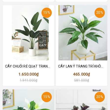
15%
20%
CÂY CHUỐI RẺ QUẠT TRANG TRÍ 1M6 (gồm 3 nhánh) - LC3017
CÂY LAN Ý TRANG TRÍ KHÔNG GIAN HIỆN ĐẠI SANG TRỌNG (70cm) - LC2926
1.650.000₫
465.000₫
1.941.000₫
581.000₫
15%
20%