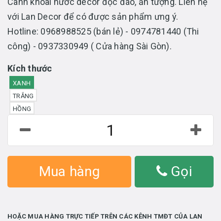
Cành khoai nước decor độc đáo, ấn tượng. Liên hệ
với Lan Decor để có được sản phẩm ưng ý.
Hotline: 0968988525 (bán lẻ) - 0974781440 (Thi
công) - 0937330949 ( Cửa hàng Sài Gòn).
Kích thước
XANH
TRẮNG
HỒNG
Mua hàng
Gọi
HOẶC MUA HÀNG TRỰC TIẾP TRÊN CÁC KÊNH TMĐT CỦA LAN