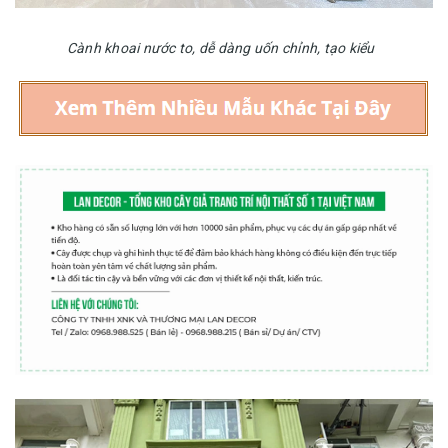
Cành khoai nước to, dễ dàng uốn chỉnh, tạo kiểu