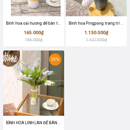
Bình hoa oải hương để bàn trang trí- CC973
Bình hoa Pingpong trang trí phòng khách- CC921
165.000₫
1.150.000₫
195.000₫
1.437.000₫
20%
BÌNH HOA LINH LAN ĐỂ BÀN XINH XẮN - CC895