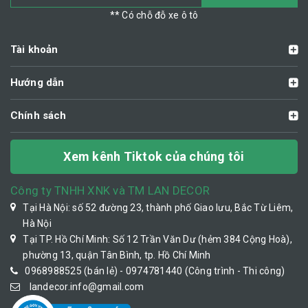
** Có chỗ đỗ xe ô tô
Tài khoản
Hướng dẫn
Chính sách
Xem kênh Tiktok của chúng tôi
Công ty TNHH XNK và TM LAN DECOR
Tại Hà Nội: số 52 đường 23, thành phố Giao lưu, Bắc Từ Liêm,
Hà Nội
Tại TP. Hồ Chí Minh: Số 12 Trần Văn Dư (hẻm 384 Cộng Hoà),
phường 13, quận Tân Bình, tp. Hồ Chí Minh
0968988525 (bán lẻ) - 0974781440 (Công trình - Thi công)
landecor.info@gmail.com