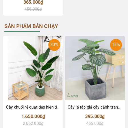
365.000₫
456.000₫
SẢN PHẨM BÁN CHẠY
20%
15%
Cây chuối rẻ quạt đẹp hiện đại trang trí 1m8 - LC3019 (Gồm 12 lá)
Cây lá táo giả cây cảnh trang trí nội thất (85cm) - LC2683-1
1.650.000₫
395.000₫
2.062.000₫
465.000₫