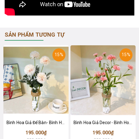
SẢN PHẨM TƯƠNG TỰ
15%
15%
Bình Hoa Giả Để Bàn- Bình Hoa PingPong Trang Trí Kệ Tủ- CC1077
Bình Hoa Giả Decor- Bình Hoa Cẩm Chướng Để Bàn Xinh- CC1076
195.000₫
195.000₫