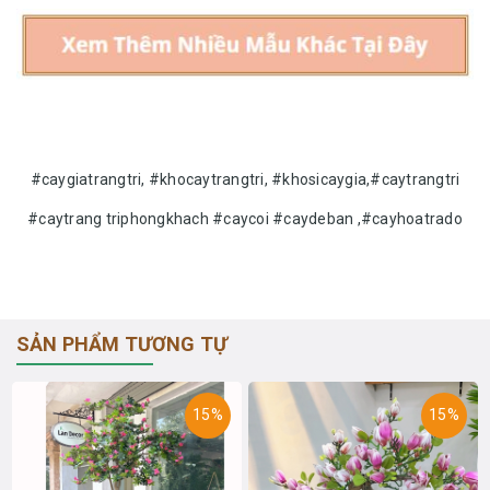
#caygiatrangtri, #khocaytrangtri, #khosicaygia,#caytrangtri
#caytrang triphongkhach #caycoi #caydeban ,#cayhoatrado
SẢN PHẨM TƯƠNG TỰ
15%
15%