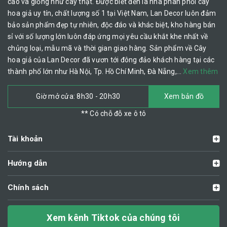
cao và giống như cây thật. Được biết đến là nhà phân phối cây
hoa giả uy tín, chất lượng số 1 tại Việt Nam, Lan Decor luôn đảm
bảo sản phẩm đẹp tự nhiên, độc đáo và khác biệt, kho hàng bán
sỉ với số lượng lớn luôn đáp ứng mọi yêu cầu khắt khe nhất về
chủng loại, mẫu mã và thời gian giao hàng. Sản phẩm về Cây
hoa giả của Lan Decor đã vươn tới đông đảo khách hàng tại các
thành phố lớn như Hà Nội, Tp. Hồ Chí Minh, Đà Nẵng,…
Xem thêm
Giờ mở cửa: 8h30 - 20h30
Xem bản đồ
** Có chỗ đỗ xe ô tô
Tài khoản
Hướng dẫn
Chính sách
Xem kênh Tiktok của chúng tôi