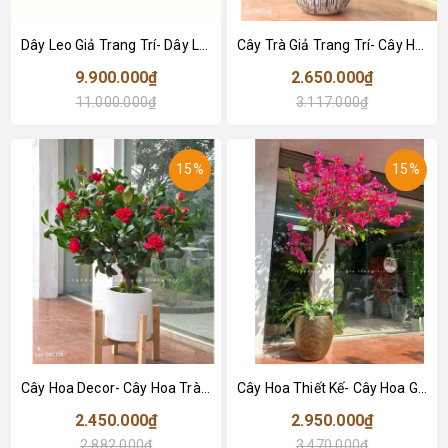
Dây Leo Giả Trang Trí- Dây Leo Hoa Giấy Giả Decor Không Gian, Thiết Kế Giàn Leo Ấn Tượng (600x120cm)- CC1332
Cây Trà Giả Trang Trí- Cây Hoa Trà Đỏ Thiết Kế Lan Decor, Trang Trí Không Gian Sang Trọng (90cm)- CC1234
9.900.000₫
2.650.000₫
11.000.000₫
3.117.000₫
15%
15%
Cây Hoa Decor- Cây Hoa Trà Giả Thiết Kế Căn Hộ, Trang Trí Tinh Tế, Màu Sắc Ấm Cúng (80cm)- CC1233
Cây Hoa Thiết Kế- Cây Hoa Giấy Dáng Huyền Thân Gỗ Tự Nhiên, Thiết Kế Tiểu Cảnh Không Gian Lớn (220cm)- CC1190
2.450.000₫
2.950.000₫
2.882.000₫
3.470.000₫