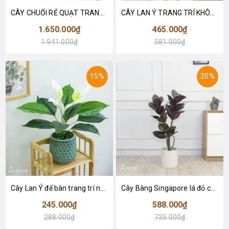
CÂY CHUỐI RẺ QUẠT TRANG TRÍ 1M6 (gồm 3 nhánh) - LC3017
CÂY LAN Ý TRANG TRÍ KHÔNG GIAN HIỆN ĐẠI SANG TRỌNG (70cm) - LC2926
1.650.000₫
465.000₫
1.941.000₫
581.000₫
15%
20%
Cây Lan Ý để bàn trang trí nhà sang trọng (55cm) - LC2925-1
Cây Bàng Singapore lá đỏ cây giả trang trí Lan Decor (110cm) - LC2918-1
245.000₫
588.000₫
288.000₫
735.000₫