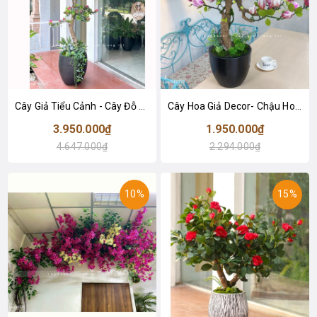
Cây Giả Tiểu Cảnh - Cây Đỗ Quyên Giả Trang Trí Không Gian Tạo Điểm Nhấn
Cây Hoa Giả Decor- Chậu Hoa Mộc Lan BonSai Trang Trí Tiểu Cảnh Phòng Khách (80cm)- CC1334
3.950.000₫
1.950.000₫
4.647.000₫
2.294.000₫
10%
15%