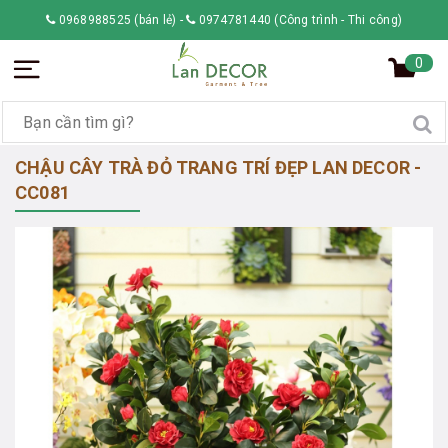
0968988525 (bán lẻ)
-
0974781440 (Công trình - Thi công)
0
CHẬU CÂY TRÀ ĐỎ TRANG TRÍ ĐẸP LAN DECOR -
CC081