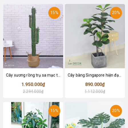
15%
20%
Cây xương rồng trụ sa mạc trang trí loại 2 tay (155cm) - LC2912
Cây bàng Singapore hiện đại trang trí nhà đẹp (120cm) - LC2913
1.950.000₫
890.000₫
2.294.000₫
1.112.000₫
15%
20%