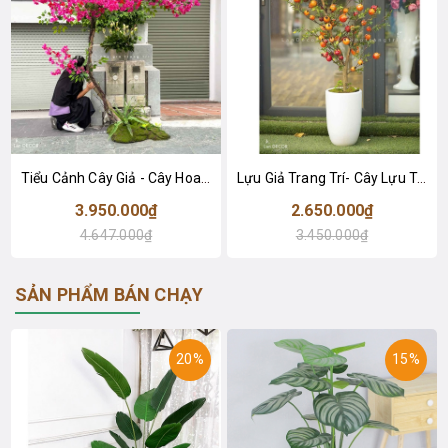
Tiểu Cảnh Cây Giả - Cây Hoa Giấy Dáng Huyền Decor Quán Cafe (230cm)- CC1089
Lựu Giả Trang Trí- Cây Lựu Trang Trí Tết (150cm)- CC1012
3.950.000₫
2.650.000₫
4.647.000₫
3.450.000₫
SẢN PHẨM BÁN CHẠY
20%
15%