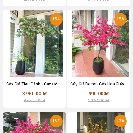
15%
15%
Cây Giả Tiểu Cảnh - Cây Đỗ Quyên Dáng Huyền Trưng Bày Cửa Hiệu, Quán Cafe Độc Đáo (220cm)- CC1135
Cây Giả Decor- Cây Hoa Giấy Giả Thân Gỗ Tự Nhiên Trang Trí Cửa Hiệu (145cm)- CC1091
3.950.000₫
990.000₫
4.647.000₫
1.164.000₫
15%
23%