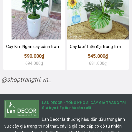
Cây Kim Ngân cây cảnh trang trí nhà đẹp (80cm) - LC1990
Cây lá xẻ hiện đại trang trí nhà (65cm) - LC3022
590.000₫
545.000₫
694.000₫
681.000₫
@shoptrangtri.vn_
LAN DECOR - TỔNG KHO SỈ CÂY GIẢ TRANG TRÍ
Giá trực tiếp từ nhà sản xuất
Lan Decor là thương hiệu dẫn đầu trong lĩnh
vực cây giả trang trí nội thất, cây lá giả cao cấp có độ tự nhiên