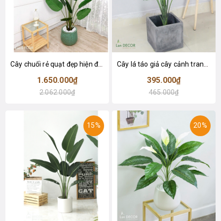
Cây chuối rẻ quạt đẹp hiện đại trang trí 1m8 - LC3019 (Gồm 12 lá)
Cây lá táo giả cây cảnh trang trí nội thất (85cm) - LC2683-1
1.650.000₫
395.000₫
2.062.000₫
465.000₫
15%
20%