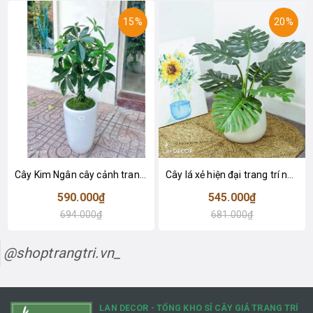
15%
20%
Cây Kim Ngân cây cảnh trang trí nhà đẹp (80cm) - LC1990
Cây lá xẻ hiện đại trang trí nhà (65cm) - LC3022
590.000₫
545.000₫
694.000₫
681.000₫
@shoptrangtri.vn_
LAN DECOR - TỔNG KHO SỈ CÂY GIẢ TRANG TRÍ