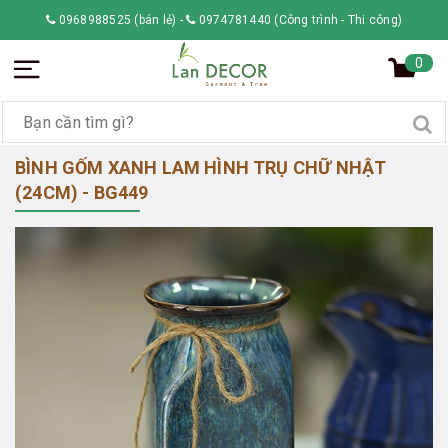
0968988525 (bán lẻ)
-
0974781440 (Công trình - Thi công)
0
BÌNH GỐM XANH LAM HÌNH TRỤ CHỮ NHẬT
(24CM) - BG449