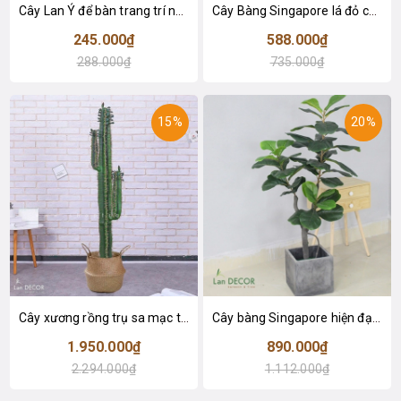
Cây Lan Ý để bàn trang trí nhà sang trọng (55cm) - LC2925-1
Cây Bàng Singapore lá đỏ cây giả trang trí Lan Decor (110cm) - LC2918-1
245.000₫
588.000₫
288.000₫
735.000₫
15%
20%
Cây xương rồng trụ sa mạc trang trí loại 2 tay (155cm) - LC2912
Cây bàng Singapore hiện đại trang trí nhà đẹp (120cm) - LC2913
1.950.000₫
890.000₫
2.294.000₫
1.112.000₫