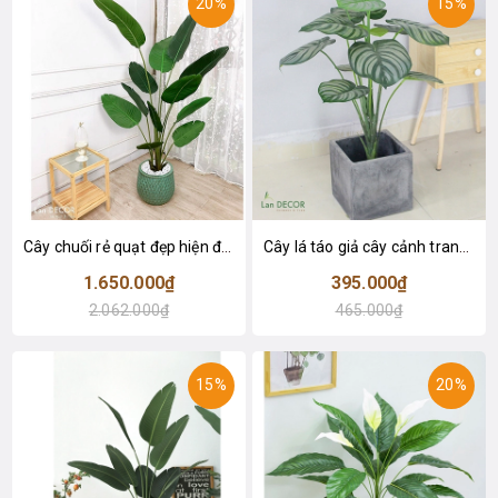
20%
15%
Cây chuối rẻ quạt đẹp hiện đại trang trí 1m8 - LC3019 (Gồm 12 lá)
Cây lá táo giả cây cảnh trang trí nội thất (85cm) - LC2683-1
1.650.000₫
395.000₫
2.062.000₫
465.000₫
15%
20%