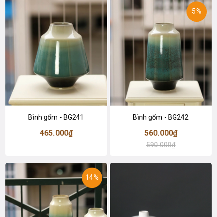
5%
Bình gốm - BG241
Bình gốm - BG242
465.000₫
560.000₫
590.000₫
14%