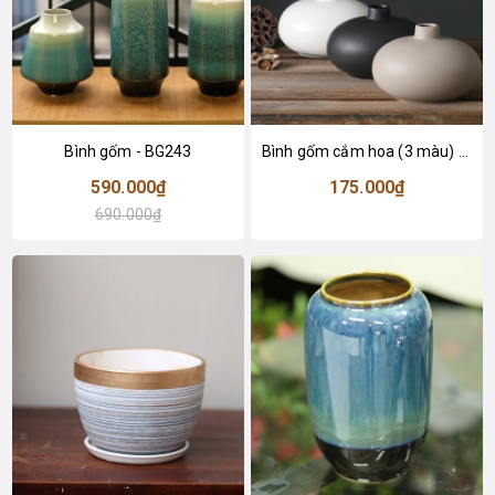
Bình gốm - BG243
Bình gốm cắm hoa (3 màu) - BG231
590.000₫
175.000₫
690.000₫