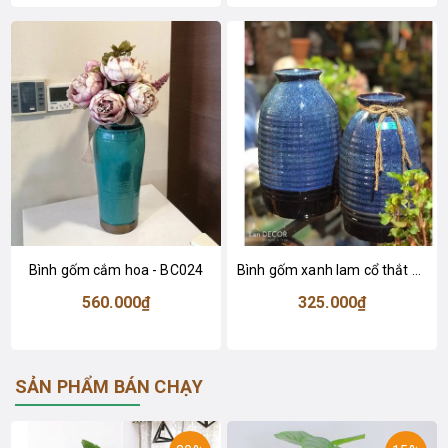
Bình gốm cắm hoa - BC024
Bình gốm xanh lam cổ thắt có nơ (23cm) - BG444
560.000₫
325.000₫
SẢN PHẨM BÁN CHẠY