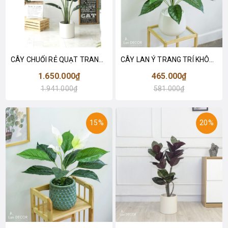
CÂY CHUỐI RẺ QUẠT TRANG TRÍ 1M6 (gồm 3 nhánh) - LC3017
CÂY LAN Ý TRANG TRÍ KHÔNG GIAN HIỆN ĐẠI SANG TRỌNG (70cm) - LC2926
1.650.000₫
465.000₫
1.941.000₫
581.000₫
15%
20%