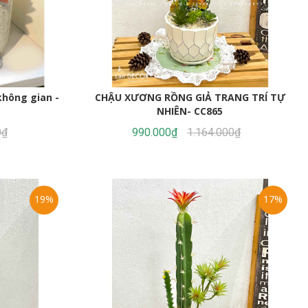
không gian -
CHẬU XƯƠNG RỒNG GIẢ TRANG TRÍ TỰ
NHIÊN- CC865
0₫
990.000₫
1.164.000₫
19%
17%