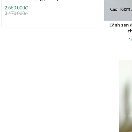
2.650.000₫
2.950.000₫
3.470.000₫
4.647.000₫
Cành sen đá decor Trang trí nhà cửa,
1