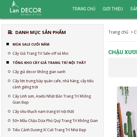
TRANG CHỦ
GIỚI THIỆU
SẢ
DANH MỤC SẢN PHẨM
Trang chủ
C
MÙA SALE CUỐI NĂM
CHẬU XƯƠ
Cây Giả Trang Trí Sale-off xả kho
TỔNG KHO CÂY GIẢ TRANG TRÍ NỘI THẤT
Cây giả decor không gian xanh
Cây lớn trưng bày quán cafe, nhà hàng, cây tiểu
cảnh giếng trời
Cây Linh sơn, Asebi Nhật Bản Trang Trí Không
Gian Đẹp
Cây oliu-thạch nam trang trí nội thất
50+ Mẫu Chậu Dừa Phú Quý Trang Trí Không Gian
Tiểu Cảnh Dương Xỉ Culi Trang Trí Nhà Đẹp