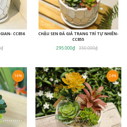
GIAN- CC856
CHẬU SEN ĐÁ GIẢ TRANG TRÍ TỰ NHIÊN-
CC855
0₫
295.000₫
350.000₫
16%
24%