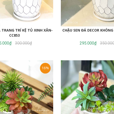
 TRANG TRÍ KỆ TỦ XINH XẮN-
CHẬU SEN ĐÁ DECOR KHÔNG 
CC853
5.000₫
300.000₫
295.000₫
350.00
16%