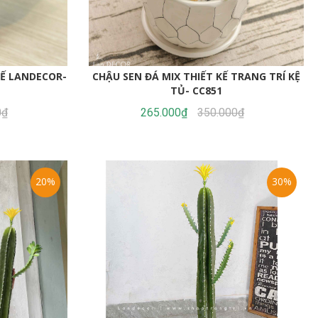
KẾ LANDECOR-
CHẬU SEN ĐÁ MIX THIẾT KẾ TRANG TRÍ KỆ
TỦ- CC851
0₫
265.000₫
350.000₫
20%
30%