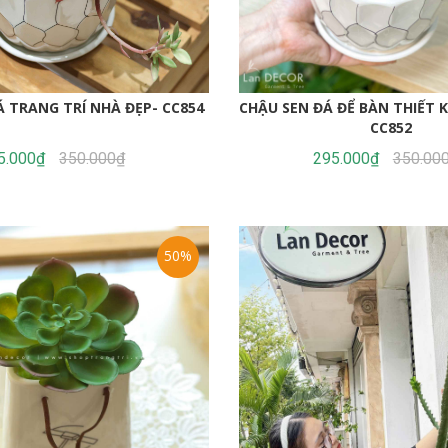
Á TRANG TRÍ NHÀ ĐẸP- CC854
CHẬU SEN ĐÁ ĐỂ BÀN THIẾT 
CC852
5.000₫
350.000₫
295.000₫
350.00
50%