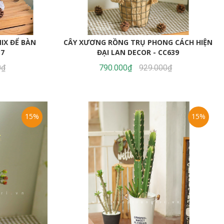
4.058.000₫
CC1090
4.350.000₫
5.823.000₫
IX ĐỂ BÀN
CÂY XƯƠNG RỒNG TRỤ PHONG CÁCH HIỆN
37
ĐẠI LAN DECOR - CC639
0₫
790.000₫
929.000₫
15%
15%