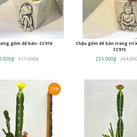
Chậu gốm để bàn trang trí 
ượng gốm để bàn- CC916
CC915
225.000₫
264.00
5.000₫
311.000₫
15%