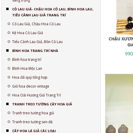
sang trọng
CỎ LAU GIẢ- CHẬU HOA CỎ LAU, BÌNH HOA LAU,
TIỂU CẢNH LAU GIẢ TRANG TRÍ
Cỏ Lau Giả, Chậu Hoa Cỏ Lau
Kệ Hoa Cỏ Lau Giả
CHẬU XƯƠN
Tiểu Cảnh Lau Giả, Bồn Cỏ Lau
GI
BÌNH HOA TRANG TRÍ NHÀ
990
Bình hoa trang trí
Bình Hoa Mộc Lan
Hoa dã quỳ tổng hợp
Giỏ hoa decor vintage
Hoa Oải Hương Giả Trang Trí
TRANH TREO TƯỜNG CÂY HOA GIẢ
Tranh treo tường hoa giả
Tranh treo tường sen đá
CÂY HOA LÁ GIẢ CÁC LOẠI