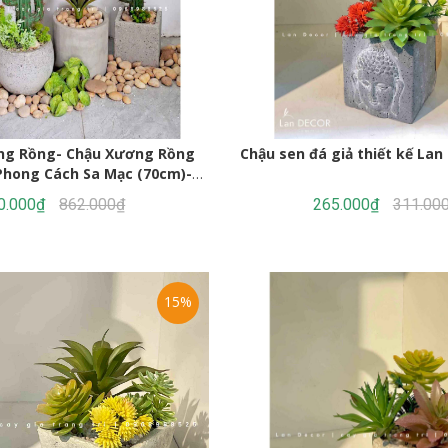
ng Rồng- Chậu Xương Rồng
Chậu sen đá giả thiết kế Lan
Phong Cách Sa Mạc (70cm)-
CC956
0.000₫
862.000₫
265.000₫
311.00
15%