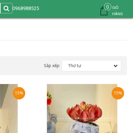
0
GIỎ
0968988525
HÀNG
Sắp xếp:
Thứ tự
15%
15%