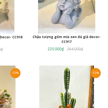
Chậu tượng gốm mix sen đá giả decor-
 Decor- CC918
CC917
225.000₫
264.000₫
0₫
15%
15%