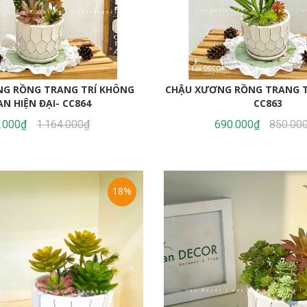
G RỒNG TRANG TRÍ KHÔNG
CHẬU XƯƠNG RỒNG TRANG T
AN HIỆN ĐẠI- CC864
CC863
.000₫
1.164.000₫
690.000₫
850.00
18%