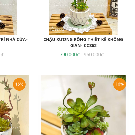
RÍ NHÀ CỬA-
CHẬU XƯƠNG RỒNG THIẾT KẾ KHÔNG
GIAN- CC862
0₫
790.000₫
950.000₫
16%
16%