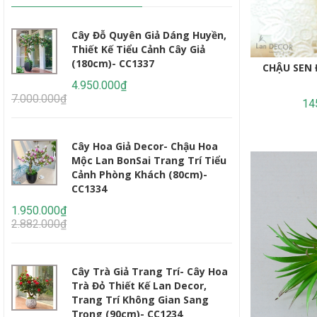
Cây Đỗ Quyên Giả Dáng Huyền,
Cây 
Thiết Kế Tiểu Cảnh Cây Giả
Thiế
(180cm)- CC1337
Tế, 
CHẬU SEN 
CC12
4.950.000₫
7.000.000₫
2.450.000₫
14
3.235.000₫
Cây Hoa Giả Decor- Chậu Hoa
Mộc Lan BonSai Trang Trí Tiểu
Cây 
Cảnh Phòng Khách (80cm)-
Giả 
CC1334
(160
1.950.000₫
2.95
2.882.000₫
4.647.000₫
Cây Trà Giả Trang Trí- Cây Hoa
Cây 
Trà Đỏ Thiết Kế Lan Decor,
Dáng
Trang Trí Không Gian Sang
Thiế
Trọng (90cm)- CC1234
Lớn 