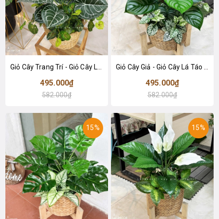
Giỏ Cây Trang Trí - Giỏ Cây Lá Môn Giả Thiết Kế Không Gian Xanh Tự Nhiên (60cm)- CC1353
Giỏ Cây Giả - Giỏ Cây Lá Táo Decor Tiểu Cảnh Xanh (60cm)- CC1352
495.000₫
495.000₫
582.000₫
582.000₫
15%
15%