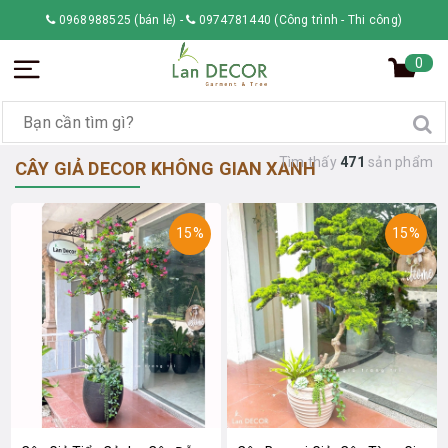
0968988525 (bán lẻ)
-
0974781440 (Công trình - Thi công)
0
Tìm thấy
471
sản phẩm
CÂY GIẢ DECOR KHÔNG GIAN XANH
15%
15%