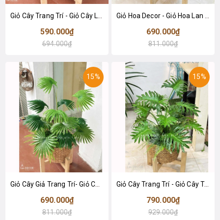
Giỏ Cây Trang Trí - Giỏ Cây Lá Rùa Trang Trí Không Gian (60cm)- CC1350
Giỏ Hoa Decor - Giỏ Hoa Lan Ý Trắng Trang Trí Nội Thất Hiện Đại (65CM)- CC1349
590.000₫
690.000₫
694.000₫
811.000₫
15%
15%
Giỏ Cây Giả Trang Trí- Giỏ Cây Cọ Giả Decor Không Gian Nội Thất (65cm)- CC1347
Giỏ Cây Trang Trí - Giỏ Cây Trầu Bà Thanh Xuân Decor Không Gian Xanh Mát (55cm)- CC1346
690.000₫
790.000₫
811.000₫
929.000₫