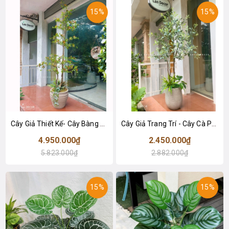
15%
15%
Cây Giả Thiết Kế- Cây Bàng Nhật Lá Xanh Đỏ Độc Đáo, Thiết Kế Không Gian Hiện Đại (230cm)- CC1354
Cây Giả Trang Trí - Cây Cà Phê Giả Trang Trí Cửa Hiệu (160cm)- CC1382
4.950.000₫
2.450.000₫
5.823.000₫
2.882.000₫
15%
15%