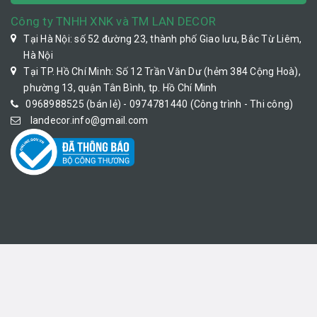
Công ty TNHH XNK và TM LAN DECOR
Tại Hà Nội: số 52 đường 23, thành phố Giao lưu, Bắc Từ Liêm,
Hà Nội
Tại TP. Hồ Chí Minh: Số 12 Trần Văn Dư (hẻm 384 Cộng Hoà),
phường 13, quận Tân Bình, tp. Hồ Chí Minh
0968988525 (bán lẻ) - 0974781440 (Công trình - Thi công)
landecor.info@gmail.com