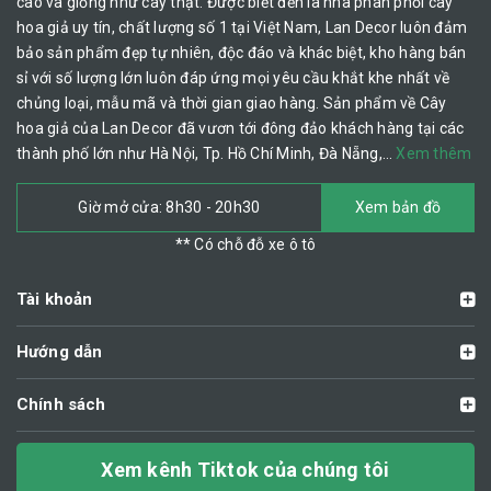
cao và giống như cây thật. Được biết đến là nhà phân phối cây
hoa giả uy tín, chất lượng số 1 tại Việt Nam, Lan Decor luôn đảm
bảo sản phẩm đẹp tự nhiên, độc đáo và khác biệt, kho hàng bán
sỉ với số lượng lớn luôn đáp ứng mọi yêu cầu khắt khe nhất về
chủng loại, mẫu mã và thời gian giao hàng. Sản phẩm về Cây
hoa giả của Lan Decor đã vươn tới đông đảo khách hàng tại các
thành phố lớn như Hà Nội, Tp. Hồ Chí Minh, Đà Nẵng,…
Xem thêm
Giờ mở cửa: 8h30 - 20h30
Xem bản đồ
** Có chỗ đỗ xe ô tô
Tài khoản
Hướng dẫn
Chính sách
Xem kênh Tiktok của chúng tôi