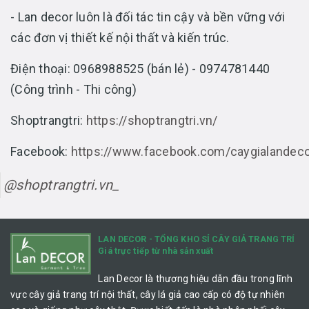
- Lan decor luôn là đối tác tin cậy và bền vững với
các đơn vị thiết kế nội thất và kiến trúc.
Điện thoại: 0968988525 (bán lẻ) - 0974781440
(Công trình - Thi công)
Shoptrangtri:
https://shoptrangtri.vn/
Facebook:
https://www.facebook.com/caygialandec
@shoptrangtri.vn_
LAN DECOR - TỔNG KHO SỈ CÂY GIẢ TRANG TRÍ
Giá trực tiếp từ nhà sản xuất
Lan Decor là thương hiệu dẫn đầu trong lĩnh
vực cây giả trang trí nội thất, cây lá giả cao cấp có độ tự nhiên