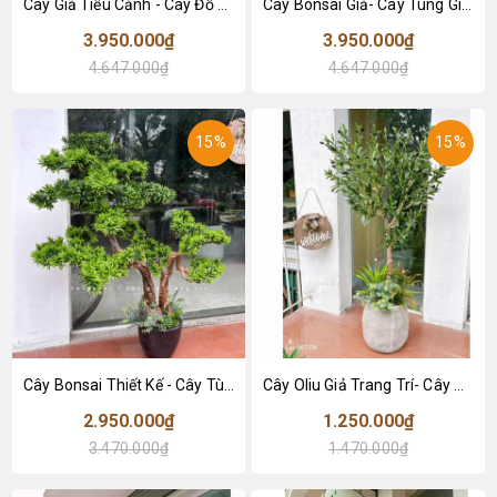
Cây Giả Tiểu Cảnh - Cây Đỗ Quyên Giả Trang Trí Không Gian Tạo Điểm Nhấn
Cây Bonsai Giả- Cây Tùng Giả Dáng Bonsai Thiết Kế Lan Decor (150cm)- CC1377
3.950.000₫
3.950.000₫
4.647.000₫
4.647.000₫
15%
15%
Cây Bonsai Thiết Kế - Cây Tùng Bonsai Giả Thiết Kế Tiểu Cảnh (110cm)- CC1335
Cây Oliu Giả Trang Trí- Cây Olive Giả Decor Văn Phòng (140cm)- CC1380
2.950.000₫
1.250.000₫
3.470.000₫
1.470.000₫