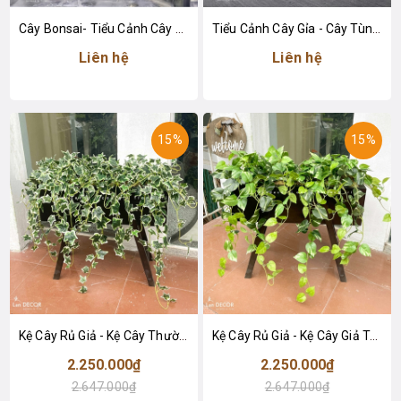
Cây Bonsai- Tiểu Cảnh Cây Tùng Bonsai Giả Thiết Kế Cầu Thang Căn Hộ
Tiểu Cảnh Cây Gỉa - Cây Tùng Bonsai Giả Thiết Kế Tiểu Cảnh Đẹp
Liên hệ
Liên hệ
15%
15%
Kệ Cây Rủ Giả - Kệ Cây Thường Xuân Rủ Giả Decor Tiểu Cảnh Độc Đáo (90X40X80cm)- BC287
Kệ Cây Rủ Giả - Kệ Cây Giả Trang Trí Tiểu Cảnh Xanh (90X40X80cm)- BC286
2.250.000₫
2.250.000₫
2.647.000₫
2.647.000₫