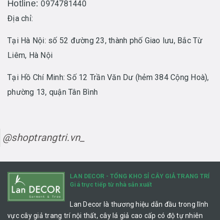
Hotline:
0974781440
Địa chỉ:
Tại Hà Nội: số 52 đường 23, thành phố Giao lưu, Bắc Từ
Liêm, Hà Nội
Tại Hồ Chí Minh: Số 12 Trần Văn Dư (hẻm 384 Cộng Hoà),
phường 13, quận Tân Bình
@shoptrangtri.vn_
LAN DECOR - TỔNG KHO SỈ CÂY GIẢ TRANG TRÍ
Giá trực tiếp từ nhà sản xuất
Lan Decor là thương hiệu dẫn đầu trong lĩnh
vực cây giả trang trí nội thất, cây lá giả cao cấp có độ tự nhiên