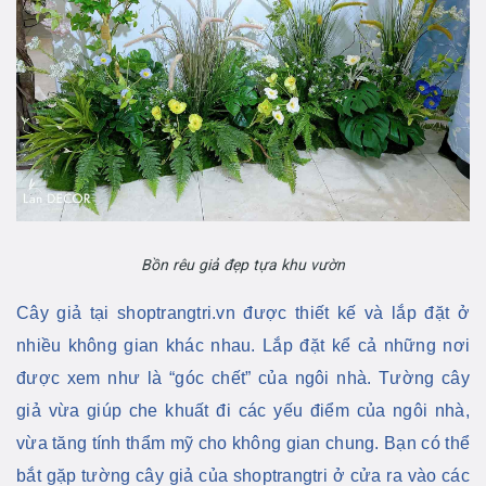
Bồn rêu giả đẹp tựa khu vườn
Cây giả tại shoptrangtri.vn được thiết kế và lắp đặt ở
nhiều không gian khác nhau. Lắp đặt kể cả những nơi
được xem như là “góc chết” của ngôi nhà. Tường cây
giả vừa giúp che khuất đi các yếu điểm của ngôi nhà,
vừa tăng tính thẩm mỹ cho không gian chung. Bạn có thể
bắt gặp tường cây giả của shoptrangtri ở cửa ra vào các