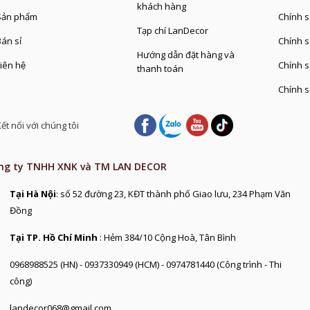
khách hàng
ản phẩm
Chính sa
Tạp chí LanDecor
Bán sỉ
Chính s
Hướng dẫn đặt hàng và
iên hệ
Chính s
thanh toán
Chính s
ết nối với chúng tôi
ng ty TNHH XNK và TM LAN DECOR
Tại Hà Nội
: số 52 đường 23, KĐT thành phố Giao lưu, 234 Phạm Văn
Đồng
Tại TP. Hồ Chí Minh
: Hẻm 384/10 Cộng Hoà, Tân Bình
0968988525 (HN) - 0937330949 (HCM) - 0974781440 (Công trình - Thi
công)
landecor068@gmail.com