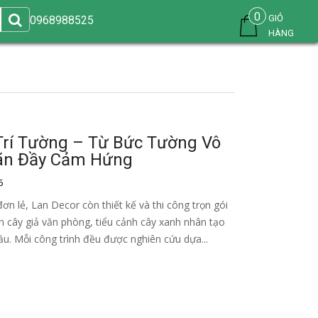
0
GIỎ
0968988525
HÀNG
Trí Tường – Từ Bức Tường Vô
iãn Đầy Cảm Hứng
6
ơn lẻ, Lan Decor còn thiết kế và thi công trọn gói
n cây giả văn phòng, tiểu cảnh cây xanh nhân tạo
ầu. Mỗi công trình đều được nghiên cứu dựa...