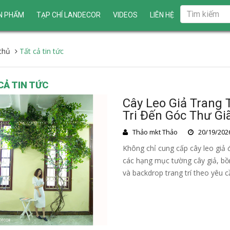
N PHẨM
TẠP CHÍ LANDECOR
VIDEOS
LIÊN HỆ
chủ
Tất cả tin tức
CẢ TIN TỨC
Cây Leo Giả Trang 
Tri Đến Góc Thư G
Thảo mkt Thảo
20/19/202
Không chỉ cung cấp cây leo giả đ
các hạng mục tường cây giả, bồ
và backdrop trang trí theo yêu c