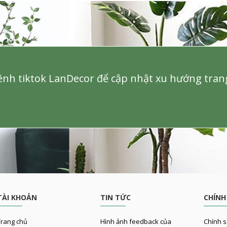
nh tiktok LanDecor để cập nhật xu hướng trang 
TÀI KHOẢN
TIN TỨC
CHÍNH
rang chủ
Hình ảnh feedback của
Chính s