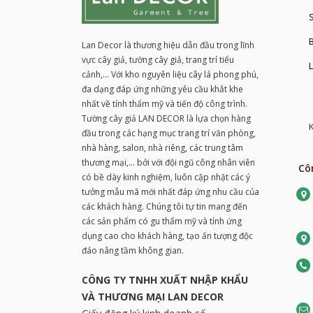
S
Lan Decor là thương hiệu dẫn đầu trong lĩnh
vực cây giả, tường cây giả, trang trí tiểu
L
cảnh,... Với kho nguyên liệu cây lá phong phú,
đa dạng đáp ứng những yêu cầu khắt khe
nhất về tính thẩm mỹ và tiến độ công trình.
Tường cây giả LAN DECOR là lựa chọn hàng
K
đầu trong các hạng mục trang trí văn phòng,
nhà hàng, salon, nhà riêng, các trung tâm
thương mại,... bởi với đội ngũ công nhân viên
Cô
có bề dày kinh nghiệm, luôn cập nhật các ý
tưởng mẫu mã mới nhất đáp ứng nhu cầu của
các khách hàng. Chúng tôi tự tin mang đến
các sản phẩm có gu thẩm mỹ và tính ứng
dụng cao cho khách hàng, tạo ấn tượng độc
đáo nâng tầm không gian.
CÔNG TY TNHH XUẤT NHẬP KHẨU
VÀ THƯƠNG MẠI LAN DECOR