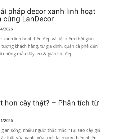
iải pháp decor xanh linh hoạt
n cùng LanDecor
4/2026
r xanh linh hoạt, bền đẹp và tiết kiệm thời gian
 tượng khách hàng, từ gia đình, quán cà phê đến
i những mẫu dây leo & giàn leo đẹp...
ắt hơn cây thật? – Phân tích từ
1/2026
gian sống, nhiều người thắc mắc: “Tại sao cây giả
 cây thật vừa xanh, vừa tươi, lại mang thiên nhiên