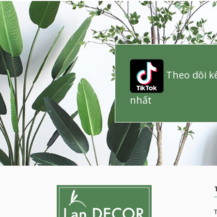
Theo dõi kê
nhất
T