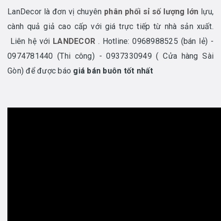
LanDecor là đơn vị chuyên
phân phối sỉ số lượng lớn
lựu,
cành quả giả cao cấp với giá trực tiếp từ nhà sản xuất.
Liên hệ với
LANDECOR
. Hotline: 0968988525 (bán lẻ) -
0974781440 (Thi công) - 0937330949 ( Cửa hàng Sài
Gòn) để được báo
giá bán buôn tốt nhất