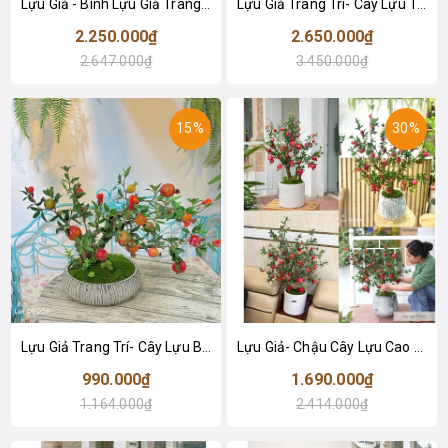
Lựu Giả - Bình Lựu Giả Trang Trí Lễ Tết, Decor Không Gian Ấm Cúng - BH1209
Lựu Giả Trang Trí- Cây Lựu Trang Trí Tết (150cm)- CC1012
2.250.000₫
2.650.000₫
2.647.000₫
3.450.000₫
15%
30%
Lựu Giả Trang Trí- Cây Lựu Bonsai Để Bàn Phòng Khách (45cm)- CC1004
Lựu Giả- Chậu Cây Lựu Cao 90cm Thiết Kế Lan Decor
990.000₫
1.690.000₫
1.164.000₫
2.414.000₫