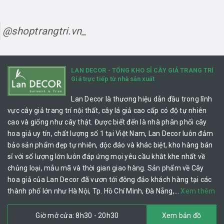
@shoptrangtri.vn_
LAN DECOR - TỔNG KHO SỈ CÂY GIẢ TRANG TRÍ
Giá trực tiếp từ nhà sản xuất
Lan Decor là thương hiệu dẫn đầu trong lĩnh
vực cây giả trang trí nội thất, cây lá giả cao cấp có độ tự nhiên
cao và giống như cây thật. Được biết đến là nhà phân phối cây
hoa giả uy tín, chất lượng số 1 tại Việt Nam, Lan Decor luôn đảm
bảo sản phẩm đẹp tự nhiên, độc đáo và khác biệt, kho hàng bán
sỉ với số lượng lớn luôn đáp ứng mọi yêu cầu khắt khe nhất về
chủng loại, mẫu mã và thời gian giao hàng. Sản phẩm về Cây
hoa giả của Lan Decor đã vươn tới đông đảo khách hàng tại các
thành phố lớn như Hà Nội, Tp. Hồ Chí Minh, Đà Nẵng,…
Xem thêm
Giờ mở cửa: 8h30 - 20h30
Xem bản đồ