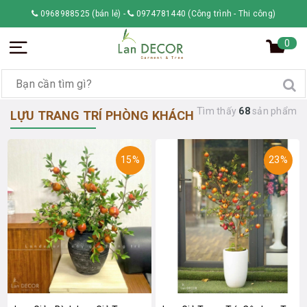
0968988525 (bán lẻ)
-
0974781440 (Công trình - Thi công)
0
Tìm thấy
68
sản phẩm
LỰU TRANG TRÍ PHÒNG KHÁCH
15%
23%