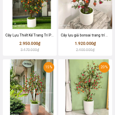
Cây Lựu Thiết Kế Trang Trí Phòng Khách Nổi Bật (140cm)- CC997-1
Cây lựu giả bonsai trang trí nhà đẹp tự nhiên, độc đáo (90cm)- CC981-1
2.950.000₫
1.920.000₫
3.470.000₫
2.400.000₫
15%
20%