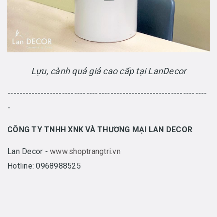
Lựu, cành quả giả cao cấp tại LanDecor
------------------------------------------------------------------
-
CÔNG TY TNHH XNK VÀ THƯƠNG MẠI LAN DECOR
Lan Decor -
www.shoptrangtri.vn
Hotline: 0968988525