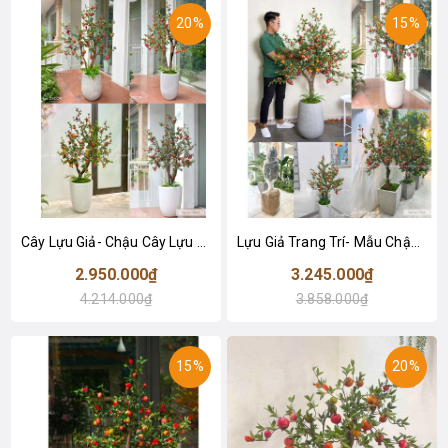
20%
15%
Cây Lựu Giả- Chậu Cây Lựu cao 160cm Trang Trí Không Gian Ấn Tượng
Lựu Giả Trang Trí- Mẫu Chậu Cây Lựu Giả Cao 170cm Trang Trí Nhà Đẹp
2.950.000₫
3.245.000₫
4.214.000₫
3.858.000₫
15%
20%