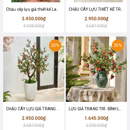
Chậu cây lựu giả thiết kế Lan Decor (160cm)- CC978
CHẬU CÂY LỰU THIẾT KẾ TRANG TRÍ TƯƠI MỚI, SINH ĐỘNG- CC827
3.450.000₫
2.950.000₫
4.058.000₫
3.687.000₫
20%
30%
CHẬU CÂY LỰU GIẢ TRANG TRÍ TƯƠI MỚI THIẾT KẾ LAN DECOR (150cm)- CC823
LỰU GIẢ TRANG TRÍ- BÌNH LỰU ĐỎ BÀI TRÍ KHÔNG GIAN NGÀY TẾT (70CM)- CC795
2.950.000₫
1.645.000₫
3.687.000₫
2.350.000₫