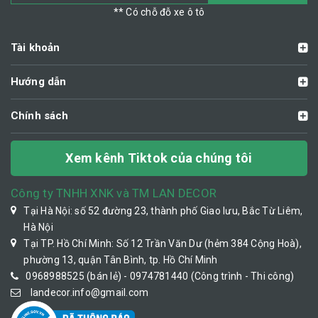
** Có chỗ đỗ xe ô tô
Tài khoản
Hướng dẫn
Chính sách
Xem kênh Tiktok của chúng tôi
Công ty TNHH XNK và TM LAN DECOR
Tại Hà Nội: số 52 đường 23, thành phố Giao lưu, Bắc Từ Liêm,
Hà Nội
Tại TP. Hồ Chí Minh: Số 12 Trần Văn Dư (hẻm 384 Cộng Hoà),
phường 13, quận Tân Bình, tp. Hồ Chí Minh
0968988525 (bán lẻ) - 0974781440 (Công trình - Thi công)
landecor.info@gmail.com