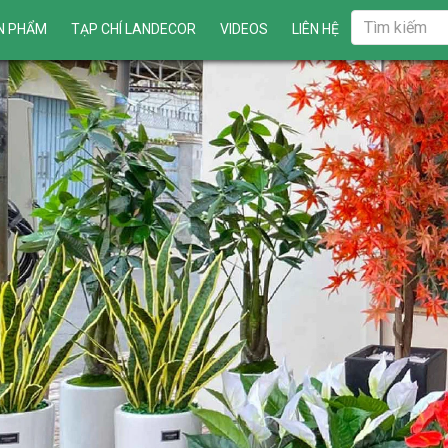
N PHẨM
TẠP CHÍ LANDECOR
VIDEOS
LIÊN HỆ