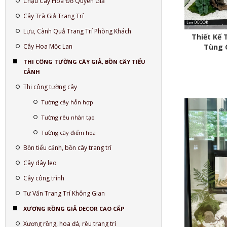
Chậu Cây Hoa Đỗ Quyên Giả
Cây Trà Giả Trang Trí
Lựu, Cành Quả Trang Trí Phòng Khách
Thiết Kế 
Cây Hoa Mộc Lan
Tùng G
THI CÔNG TƯỜNG CÂY GIẢ, BỒN CÂY TIỂU
CẢNH
Thi công tường cây
Tường cây hỗn hợp
Tường rêu nhân tạo
Tường cây điểm hoa
Bồn tiểu cảnh, bồn cây trang trí
Cây dây leo
Cây công trình
Tư Vấn Trang Trí Không Gian
XƯƠNG RỒNG GIẢ DECOR CAO CẤP
Xương rồng, hoa đá, rêu trang trí