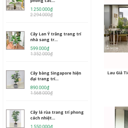
phong các...
1.250.000₫
2.294.000₫
Cây Lan Ý trắng trang trí
nhà sang tr...
599.000₫
1.352.000₫
Lau Giả T
Cây bàng Singapore hiện
đại trang trí...
890.000₫
1.568.000₫
Cây lá rùa trang trí phong
cách nhiệt...
1.550.000₫