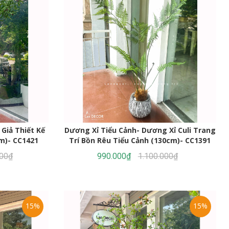
 Giả Thiết Kế
Dương Xỉ Tiểu Cảnh- Dương Xỉ Culi Trang
m)- CC1421
Trí Bồn Rêu Tiểu Cảnh (130cm)- CC1391
000₫
990.000₫
1.100.000₫
15%
15%