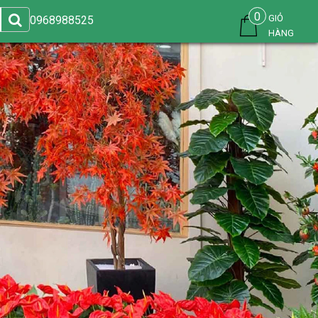
0
GIỎ
0968988525
HÀNG