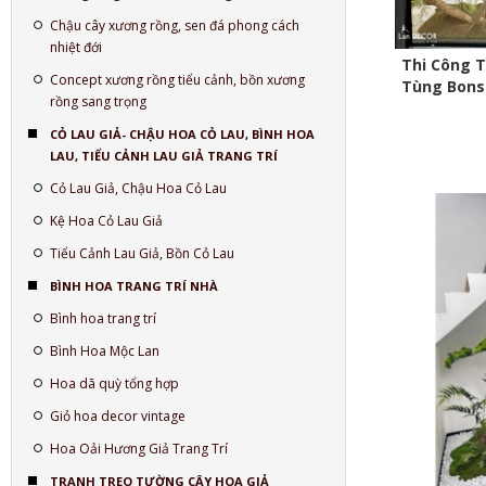
Chậu cây xương rồng, sen đá phong cách
nhiệt đới
Thi Công T
Concept xương rồng tiểu cảnh, bồn xương
Tùng Bons
rồng sang trọng
CỎ LAU GIẢ- CHẬU HOA CỎ LAU, BÌNH HOA
LAU, TIỂU CẢNH LAU GIẢ TRANG TRÍ
Cỏ Lau Giả, Chậu Hoa Cỏ Lau
Kệ Hoa Cỏ Lau Giả
Tiểu Cảnh Lau Giả, Bồn Cỏ Lau
BÌNH HOA TRANG TRÍ NHÀ
Bình hoa trang trí
Bình Hoa Mộc Lan
Hoa dã quỳ tổng hợp
Giỏ hoa decor vintage
Hoa Oải Hương Giả Trang Trí
TRANH TREO TƯỜNG CÂY HOA GIẢ