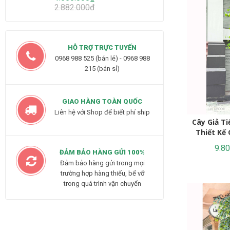
2.882.000₫
HỖ TRỢ TRỰC TUYẾN
0968 988 525 (bán lẻ) - 0968 988
215 (bán sỉ)
GIAO HÀNG TOÀN QUỐC
Liên hệ với Shop để biết phí ship
Cây Giả T
Thiết Kế 
9.8
ĐẢM BẢO HÀNG GỬI 100%
Đảm bảo hàng gửi trong mọi
trường hợp hàng thiếu, bể vỡ
trong quá trình vận chuyển