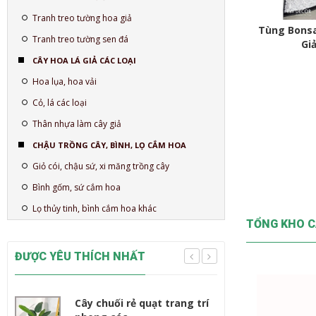
Tranh treo tường hoa giả
Tùng Bonsa
Tranh treo tường sen đá
Gi
CÂY HOA LÁ GIẢ CÁC LOẠI
Hoa lụa, hoa vải
Cỏ, lá các loại
Thân nhựa làm cây giả
CHẬU TRỒNG CÂY, BÌNH, LỌ CẮM HOA
Giỏ cói, chậu sứ, xi măng trồng cây
Bình gốm, sứ cắm hoa
Lọ thủy tinh, bình cắm hoa khác
TỔNG KHO C
ĐƯỢC YÊU THÍCH NHẤT
Cây chuối rẻ quạt trang trí