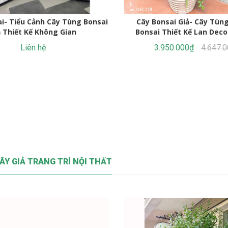
i- Tiểu Cảnh Cây Tùng Bonsai
Cây Bonsai Giả- Cây Tùn
ả Thiết Kế Không Gian
Bonsai Thiết Kế Lan Deco
CC1377
Liên hệ
3.950.000₫
4.647.
ÂY GIẢ TRANG TRÍ NỘI THẤT