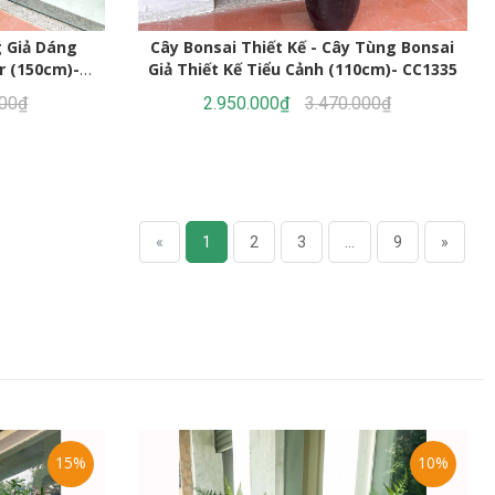
g Giả Dáng
Cây Bonsai Thiết Kế - Cây Tùng Bonsai
r (150cm)-
Giả Thiết Kế Tiểu Cảnh (110cm)- CC1335
000₫
2.950.000₫
3.470.000₫
«
1
2
3
...
9
»
15%
10%