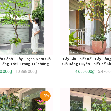
iểu Cảnh - Cây Thạch Nam Giả
Cây Giả Thiết Kế - Cây Bàn
Giếng Trời, Trang Trí Không
Giả Dáng Huyền Thiết Kế K
Gian Lớn- CC1389
Tượng (220cm)- CC
00.000₫
10.888.000₫
4.650.000₫
5.470.
15%