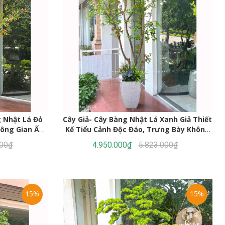
g Nhật Lá Đỏ
Cây Giả- Cây Bàng Nhật Lá Xanh Giả Thiết
hông Gian Ấn
Kế Tiểu Cảnh Độc Đáo, Trưng Bày Không
1384
Gian Mới Lạ (230cm)- CC1388
000₫
4.950.000₫
5.823.000₫
15%
15%