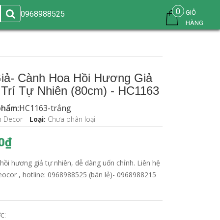
0
GIỎ
0968988525
HÀNG
iả- Cành Hoa Hồi Hương Giả
 Trí Tự Nhiên (80cm) - HC1163
phẩm:
HC1163-trắng
n Decor
Loại:
Chưa phân loại
0₫
ồi hương giả tự nhiên, dễ dàng uốn chỉnh. Liên hệ
eocor , hotline: 0968988525 (bán lẻ)- 0968988215
c: