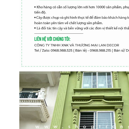
Cây Hoa Decor- Cây Hoa
Cây Hoa Thiết Kế- Cây
Trà Giả Thiết Kế Căn Hộ,
Đỗ Quyên Giả Thiết Kế
Trang Trí Tinh Tế, Màu
Tiểu Cảnh Căn Hộ Đẹp
Sắc Ấm Cúng (80cm)-
Tự Nhiên (2m)- CC1174
2.950.000₫
4.647.000₫
₫
₫
Cây Giả Decor- Cây Hoa
Cây Hoa Giả- Cây Hoa
Rum Giả Trang Trí Cửa
Mộc Lan Giả Decor Nhà
Hiệu Nổi Bật (140cm)-
Cửa Sang Trọng
CC1148
(160cm)- CC1215
1.650.000₫
2.414.000₫
₫
₫