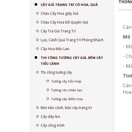
THÔNG
CÂY GIẢ TRANG TRÍ CÓ HOA, QUẢ
Chậu Cây Hoa giấy Giả
Chậu Cây Hoa Đỗ Quyên Giả
Càn
Cây Trà Giả Trang Trí
Mô 
Lựu, Cành Quả Trang Trí Phòng Khách
- M
Cây Hoa Mộc Lan
- Ch
THI CÔNG TƯỜNG CÂY GIẢ, BỒN CÂY
TIỂU CẢNH
- Mà
Thi công tường cây
Tín
Tường cây hỗn hợp
Cành
Tường rêu nhân tạo
hoa
Tường cây điểm hoa
Bồn tiểu cảnh, bồn cây trang trí
Cây dây leo
Cây công trình