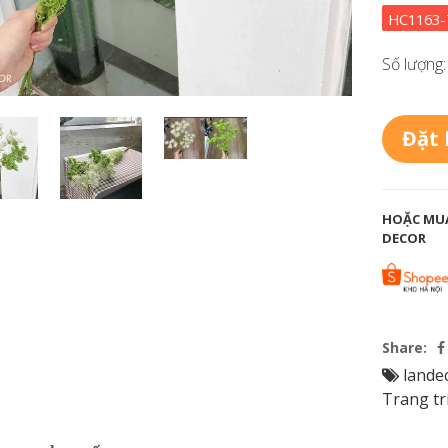
HC1163
Số lượng:
Đặt
HOẶC MUA
DECOR
Share:
lande
Trang tr