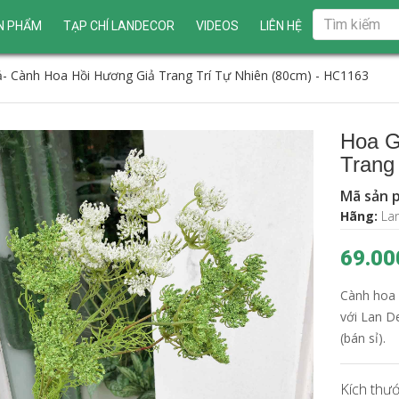
N PHẨM
TẠP CHÍ LANDECOR
VIDEOS
LIÊN HỆ
ả- Cành Hoa Hồi Hương Giả Trang Trí Tự Nhiên (80cm) - HC1163
Hoa G
Trang
Mã sản 
Hãng:
La
69.00
Cành hoa h
với Lan D
(bán sỉ).
Kích thướ