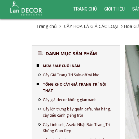
TRANG CHỦ
GIỚI THIỆU
SẢ
Trang chủ
CÂY HOA LÁ GIẢ CÁC LOẠI
Hoa Gi
DANH MỤC SẢN PHẨM
MÙA SALE CUỐI NĂM
Cây Giả Trang Trí Sale-off xả kho
TỔNG KHO CÂY GIẢ TRANG TRÍ NỘI
THẤT
Cây giả decor không gian xanh
Cây lớn trưng bày quán cafe, nhà hàng,
cây tiểu cảnh giếng trời
Cây Linh sơn, Asebi Nhật Bản Trang Trí
Không Gian Đẹp