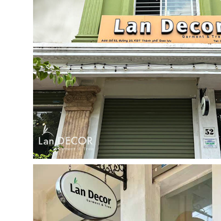
Cây Giả Decor- Cây Lan 
Cây Hoa Thiết Kế- Cây
Giả Trang Trí Tiểu Cảnh
Hoa Giấy Dáng Huyền
Văn Phòng (165cm)-
Thân Gỗ Tự Nhiên, Thiết
CC1137
Kế Tiểu Cảnh Không Gian
1.990.000₫
m)- CC1190
2.842.000₫
₫
₫