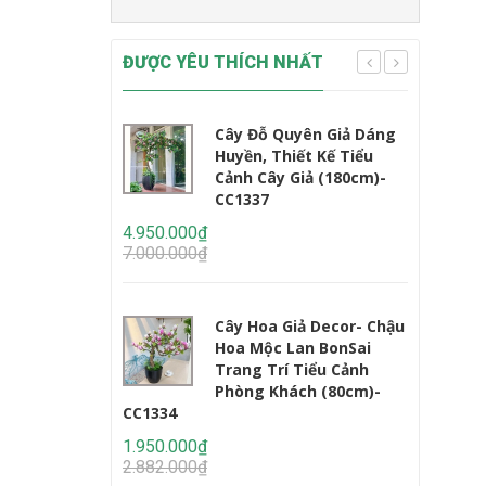
ĐƯỢC YÊU THÍCH NHẤT
Cây Đỗ Quyên Giả Dáng
Huyền, Thiết Kế Tiểu
Cảnh Cây Giả (180cm)-
CC1337
CC1233
4.950.000₫
7.000.000₫
2.450.000
3.235.000
Cây Hoa Giả Decor- Chậu
Hoa Mộc Lan BonSai
Trang Trí Tiểu Cảnh
Phòng Khách (80cm)-
CC1334
1.950.000₫
2.950.000
2.882.000₫
4.647.000