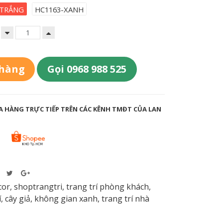
-TRẮNG
HC1163-XANH
 hàng
Gọi 0968 988 525
 HÀNG TRỰC TIẾP TRÊN CÁC KÊNH TMĐT CỦA LAN
cor
,
shoptrangtri
,
trang trí phòng khách
,
í
,
cây giả
,
không gian xanh
,
trang trí nhà