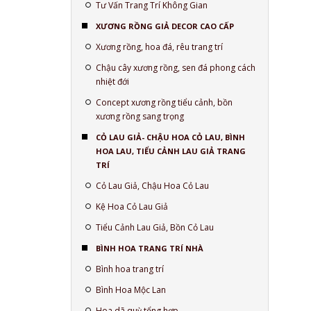
Tư Vấn Trang Trí Không Gian
XƯƠNG RỒNG GIẢ DECOR CAO CẤP
Xương rồng, hoa đá, rêu trang trí
Chậu cây xương rồng, sen đá phong cách
nhiệt đới
Concept xương rồng tiểu cảnh, bồn
xương rồng sang trọng
CỎ LAU GIẢ- CHẬU HOA CỎ LAU, BÌNH
HOA LAU, TIỂU CẢNH LAU GIẢ TRANG
TRÍ
Cỏ Lau Giả, Chậu Hoa Cỏ Lau
Kệ Hoa Cỏ Lau Giả
Tiểu Cảnh Lau Giả, Bồn Cỏ Lau
BÌNH HOA TRANG TRÍ NHÀ
Bình hoa trang trí
Bình Hoa Mộc Lan
Hoa dã quỳ tổng hợp