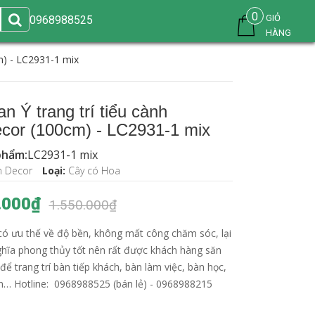
0
GIỎ
0968988525
HÀNG
m) - LC2931-1 mix
n Ý trang trí tiểu cành
cor (100cm) - LC2931-1 mix
phẩm:
LC2931-1 mix
n Decor
Loại:
Cây có Hoa
.000₫
1.550.000₫
 có ưu thế về độ bền, không mất công chăm sóc, lại
hĩa phong thủy tốt nên rất được khách hàng săn
ể trang trí bàn tiếp khách, bàn làm việc, bàn học,
ân… Hotline: 0968988525 (bán lẻ) - 0968988215