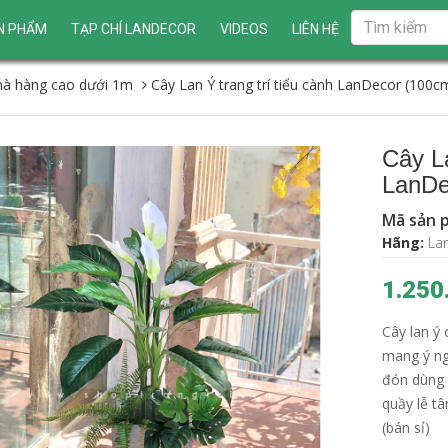
N PHẨM
TẠP CHÍ LANDECOR
VIDEOS
LIÊN HỆ
nhà hàng cao dưới 1m
Cây Lan Ý trang trí tiểu cành LanDecor (100c
Cây La
LanDe
Mã sản 
Hãng:
La
1.250
Cây lan ý
mang ý ng
đón dùng đ
quầy lễ t
(bán sỉ)