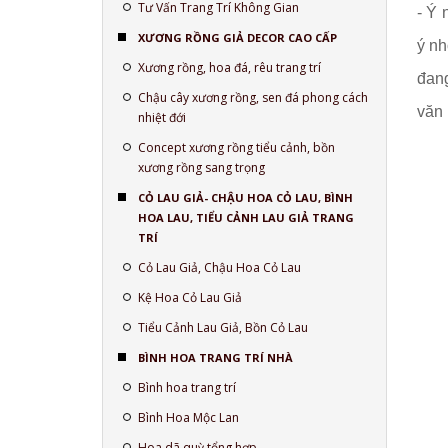
Tư Vấn Trang Trí Không Gian
- Ý 
XƯƠNG RỒNG GIẢ DECOR CAO CẤP
ý nh
Xương rồng, hoa đá, rêu trang trí
đang
Chậu cây xương rồng, sen đá phong cách
văn 
nhiệt đới
Concept xương rồng tiểu cảnh, bồn
xương rồng sang trọng
CỎ LAU GIẢ- CHẬU HOA CỎ LAU, BÌNH
HOA LAU, TIỂU CẢNH LAU GIẢ TRANG
TRÍ
Cỏ Lau Giả, Chậu Hoa Cỏ Lau
Kệ Hoa Cỏ Lau Giả
Tiểu Cảnh Lau Giả, Bồn Cỏ Lau
BÌNH HOA TRANG TRÍ NHÀ
Bình hoa trang trí
Bình Hoa Mộc Lan
Hoa dã quỳ tổng hợp