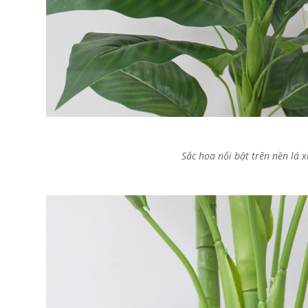
Cây Hoa Decor- Cây Hoa
Cây Hoa Thiết Kế- Cây
Trà Giả Thiết Kế Căn Hộ,
Đỗ Quyên Giả Thiết Kế
Trang Trí Tinh Tế, Màu
Tiểu Cảnh Căn Hộ Đẹp
Sắc Ấm Cúng (80cm)-
Tự Nhiên (2m)- CC1174
2.950.000₫
Sắc hoa nổi bật trên nền lá 
4.647.000₫
₫
₫
Cây Giả Decor- Cây Hoa
Cây Hoa Giả- Cây Hoa
Rum Giả Trang Trí Cửa
Mộc Lan Giả Decor Nhà
Hiệu Nổi Bật (140cm)-
Cửa Sang Trọng
CC1148
(160cm)- CC1215
1.650.000₫
2.414.000₫
₫
₫