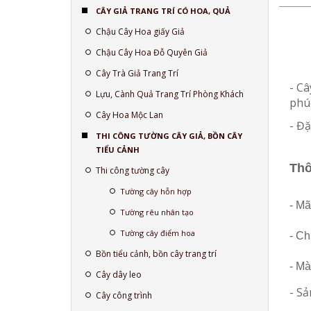
CÂY GIẢ TRANG TRÍ CÓ HOA, QUẢ
Chậu Cây Hoa giấy Giả
Chậu Cây Hoa Đỗ Quyên Giả
Cây Trà Giả Trang Trí
- C
Lựu, Cành Quả Trang Trí Phòng Khách
phúc
Cây Hoa Mộc Lan
- Đ
THI CÔNG TƯỜNG CÂY GIẢ, BỒN CÂY
TIỂU CẢNH
Thô
Thi công tường cây
Tường cây hỗn hợp
- Mã
Tường rêu nhân tạo
Tường cây điểm hoa
- Ch
Bồn tiểu cảnh, bồn cây trang trí
- Mà
Cây dây leo
- S
Cây công trình