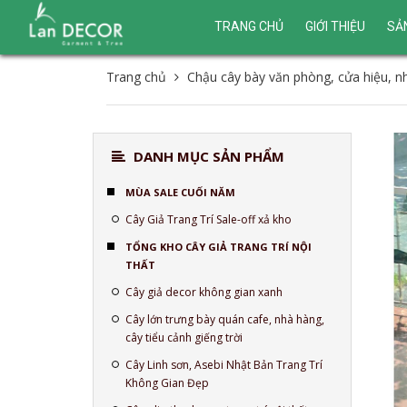
TRANG CHỦ
GIỚI THIỆU
SẢ
Trang chủ
Chậu cây bày văn phòng, cửa hiệu, 
DANH MỤC SẢN PHẨM
MÙA SALE CUỐI NĂM
Cây Giả Trang Trí Sale-off xả kho
TỔNG KHO CÂY GIẢ TRANG TRÍ NỘI
THẤT
Cây giả decor không gian xanh
Cây lớn trưng bày quán cafe, nhà hàng,
cây tiểu cảnh giếng trời
Cây Linh sơn, Asebi Nhật Bản Trang Trí
Không Gian Đẹp