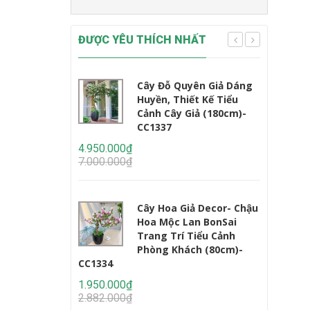
ĐƯỢC YÊU THÍCH NHẤT
Cây Đỗ Quyên Giả Dáng
Huyền, Thiết Kế Tiểu
Cảnh Cây Giả (180cm)-
CC1337
CC1233
4.950.000₫
7.000.000₫
2.450.000
3.235.000
Cây Hoa Giả Decor- Chậu
Hoa Mộc Lan BonSai
Trang Trí Tiểu Cảnh
Phòng Khách (80cm)-
CC1334
1.950.000₫
2.950.000
2.882.000₫
4.647.000