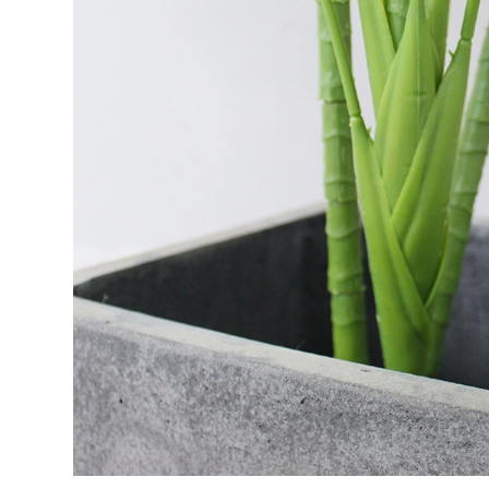
Cây Giả Decor- Cây Lan 
Cây Hoa Thiết Kế- Cây
Giả Trang Trí Tiểu Cảnh
Hoa Giấy Dáng Huyền
Văn Phòng (165cm)-
Thân Gỗ Tự Nhiên, Thiết
CC1137
Kế Tiểu Cảnh Không Gian
1.990.000₫
m)- CC1190
2.842.000₫
₫
₫