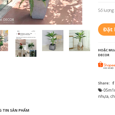
Số lượng:
Đặt
HOẶC MUA
DECOR
Share:
05m1
nhựa
,
ch
 TIN SẢN PHẨM