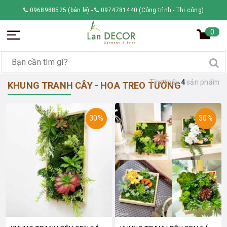
0968988525 (bán lẻ)
-
0974781440 (Công trình - Thi công)
0
Tìm thấy
4
sản phẩm
KHUNG TRANH CÂY - HOA TREO TƯỜNG
30%
30%