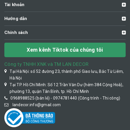
Tài khoản
Hướng dẫn
Chính sách
Xem kênh Tiktok của chúng tôi
Công ty TNHH XNK và TM LAN DECOR
Tại Hà Nội: số 52 đường 23, thành phố Giao lưu, Bắc Từ Liêm,
Hà Nội
Tại TP. Hồ Chí Minh: Số 12 Trần Văn Dư (hẻm 384 Cộng Hoà),
phường 13, quận Tân Bình, tp. Hồ Chí Minh
0968988525 (bán lẻ) - 0974781440 (Công trình - Thi công)
landecor.info@gmail.com