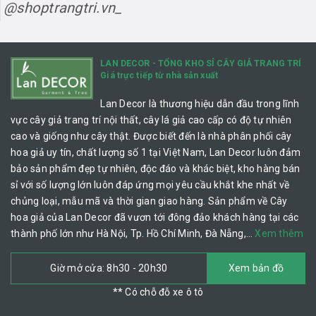
@shoptrangtri.vn_
LAN DECOR - TỔNG KHO SỈ CÂY GIẢ TRANG TRÍ
Giá trực tiếp từ nhà sản xuất
Lan Decor là thương hiệu dẫn đầu trong lĩnh
vực cây giả trang trí nội thất, cây lá giả cao cấp có độ tự nhiên
cao và giống như cây thật. Được biết đến là nhà phân phối cây
hoa giả uy tín, chất lượng số 1 tại Việt Nam, Lan Decor luôn đảm
bảo sản phẩm đẹp tự nhiên, độc đáo và khác biệt, kho hàng bán
sỉ với số lượng lớn luôn đáp ứng mọi yêu cầu khắt khe nhất về
chủng loại, mẫu mã và thời gian giao hàng. Sản phẩm về Cây
hoa giả của Lan Decor đã vươn tới đông đảo khách hàng tại các
thành phố lớn như Hà Nội, Tp. Hồ Chí Minh, Đà Nẵng,…
Xem thêm
Giờ mở cửa: 8h30 - 20h30
Xem bản đồ
** Có chỗ đỗ xe ô tô