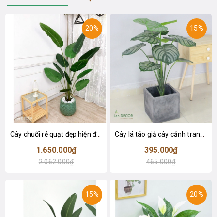
20%
15%
Cây chuối rẻ quạt đẹp hiện đại trang trí 1m8 - LC3019 (Gồm 12 lá)
Cây lá táo giả cây cảnh trang trí nội thất (85cm) - LC2683-1
1.650.000₫
395.000₫
2.062.000₫
465.000₫
15%
20%