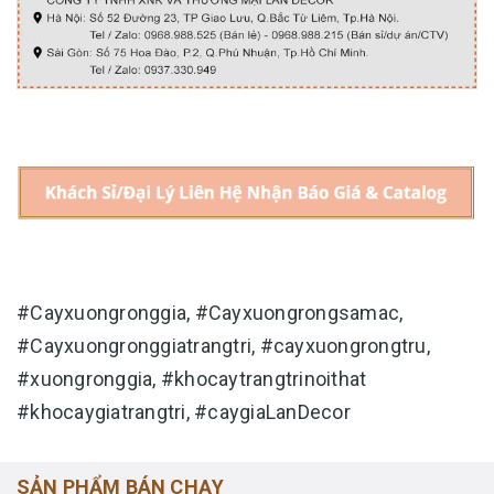
#Cayxuongronggia, #Cayxuongrongsamac,
#Cayxuongronggiatrangtri, #cayxuongrongtru,
#xuongronggia, #khocaytrangtrinoithat
#khocaygiatrangtri, #caygiaLanDecor
SẢN PHẨM BÁN CHẠY