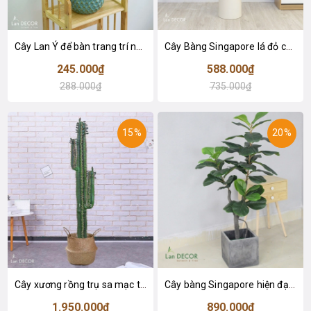
Cây Lan Ý để bàn trang trí nhà sang trọng (55cm) - LC2925-1
Cây Bàng Singapore lá đỏ cây giả trang trí Lan Decor (110cm) - LC2918-1
245.000₫
588.000₫
288.000₫
735.000₫
15%
20%
Cây xương rồng trụ sa mạc trang trí loại 2 tay (155cm) - LC2912
Cây bàng Singapore hiện đại trang trí nhà đẹp (120cm) - LC2913
1.950.000₫
890.000₫