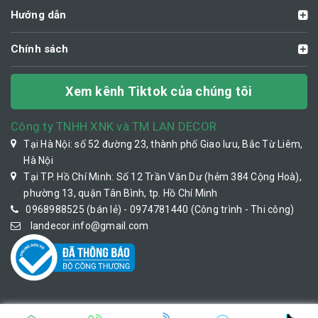
Hướng dẫn
Chính sách
Xem kênh Tiktok của chúng tôi
Công ty TNHH XNK và TM LAN DECOR
Tại Hà Nội: số 52 đường 23, thành phố Giao lưu, Bắc Từ Liêm,
Hà Nội
Tại TP. Hồ Chí Minh: Số 12 Trần Văn Dư (hẻm 384 Cộng Hoà),
phường 13, quận Tân Bình, tp. Hồ Chí Minh
0968988525 (bán lẻ) - 0974781440 (Công trình - Thi công)
landecor.info@gmail.com