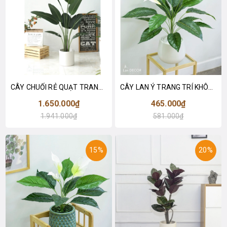
CÂY CHUỐI RẺ QUẠT TRANG TRÍ 1M6 (gồm 3 nhánh) - LC3017
CÂY LAN Ý TRANG TRÍ KHÔNG GIAN HIỆN ĐẠI SANG TRỌNG (70cm) - LC2926
1.650.000₫
465.000₫
1.941.000₫
581.000₫
15%
20%