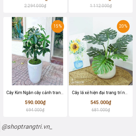
2.294.000₫
1.112.000₫
15%
20%
Cây Kim Ngân cây cảnh trang trí nhà đẹp (80cm) - LC1990
Cây lá xẻ hiện đại trang trí nhà (65cm) - LC3022
590.000₫
545.000₫
694.000₫
681.000₫
@shoptrangtri.vn_