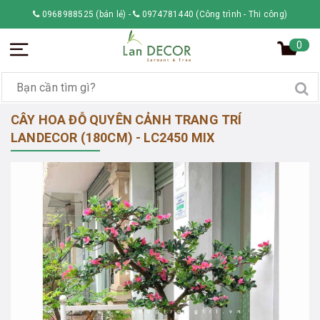
0968988525 (bán lẻ)
-
0974781440 (Công trình - Thi công)
0
CÂY HOA ĐỖ QUYÊN CẢNH TRANG TRÍ
LANDECOR (180CM) - LC2450 MIX