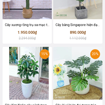
Cây xương rồng trụ sa mạc trang trí loại 2 tay (155cm) - LC2912
Cây bàng Singapore hiện đại trang trí nhà đẹp (120cm) - LC2913
1.950.000₫
890.000₫
2.294.000₫
1.112.000₫
15%
20%