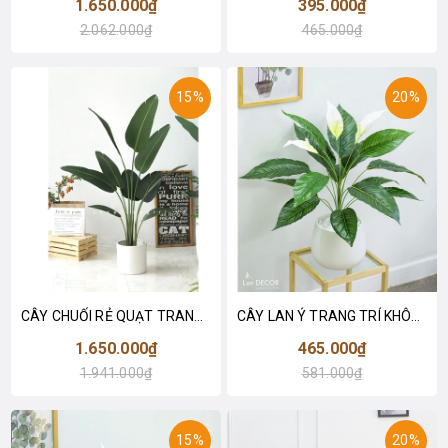
1.650.000₫
395.000₫
2.062.000₫
465.000₫
15%
20%
CÂY CHUỐI RẺ QUẠT TRANG TRÍ 1M6 (gồm 3 nhánh) - LC3017
CÂY LAN Ý TRANG TRÍ KHÔNG GIAN HIỆN ĐẠI SANG TRỌNG (70cm) - LC2926
1.650.000₫
465.000₫
1.941.000₫
581.000₫
15%
20%