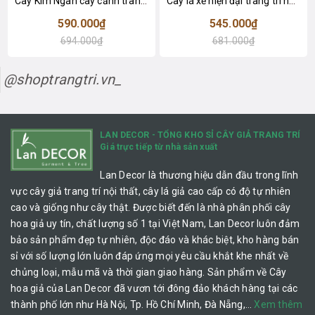
Cây Kim Ngân cây cảnh trang trí nhà đẹp (80cm) - LC1990
Cây lá xẻ hiện đại trang trí nhà (65cm) - LC3022
590.000₫
545.000₫
694.000₫
681.000₫
@shoptrangtri.vn_
LAN DECOR - TỔNG KHO SỈ CÂY GIẢ TRANG TRÍ
Giá trực tiếp từ nhà sản xuất
Lan Decor là thương hiệu dẫn đầu trong lĩnh
vực cây giả trang trí nội thất, cây lá giả cao cấp có độ tự nhiên
cao và giống như cây thật. Được biết đến là nhà phân phối cây
hoa giả uy tín, chất lượng số 1 tại Việt Nam, Lan Decor luôn đảm
bảo sản phẩm đẹp tự nhiên, độc đáo và khác biệt, kho hàng bán
sỉ với số lượng lớn luôn đáp ứng mọi yêu cầu khắt khe nhất về
chủng loại, mẫu mã và thời gian giao hàng. Sản phẩm về Cây
hoa giả của Lan Decor đã vươn tới đông đảo khách hàng tại các
thành phố lớn như Hà Nội, Tp. Hồ Chí Minh, Đà Nẵng,…
Xem thêm