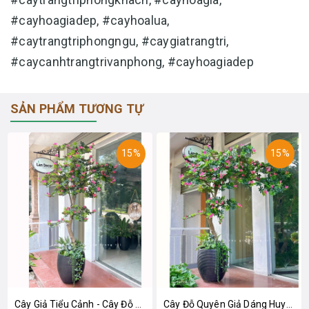
#cayhoagiadep, #cayhoalua,
#caytrangtriphongngu, #caygiatrangtri,
#caycanhtrangtrivanphong, #cayhoagiadep
SẢN PHẨM TƯƠNG TỰ
15%
15%
Cây Giả Tiểu Cảnh - Cây Đỗ Quyên Giả Trang Trí Không Gian Tạo Điểm Nhấn
Cây Đỗ Quyên Giả Dáng Huyền, Thiết Kế Tiểu Cảnh Cây Giả (180cm)- CC1337