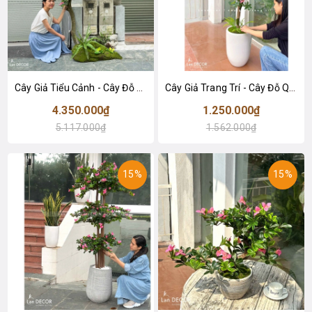
Cây Giả Tiểu Cảnh - Cây Đỗ Quyên Dáng Huyền Trang Trí Tiểu Cảnh Ấn Tượng (200cm)- CC1090
Cây Giả Trang Trí - Cây Đỗ Quyên Giả Decor Không Gian (140cm)- CC1051
4.350.000₫
1.250.000₫
5.117.000₫
1.562.000₫
15%
15%