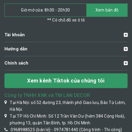
Giờ mở cửa: 8h30 - 20h30
Xem bản đồ
** Có chỗ đỗ xe ô tô
Tài khoản
Hướng dẫn
Chính sách
Xem kênh Tiktok của chúng tôi
Công ty TNHH XNK và TM LAN DECOR
Tại Hà Nội: số 52 đường 23, thành phố Giao lưu, Bắc Từ Liêm,
Hà Nội
Tại TP. Hồ Chí Minh: Số 12 Trần Văn Dư (hẻm 384 Cộng Hoà),
phường 13, quận Tân Bình, tp. Hồ Chí Minh
0968988525 (bán lẻ) - 0974781440 (Công trình - Thi công)