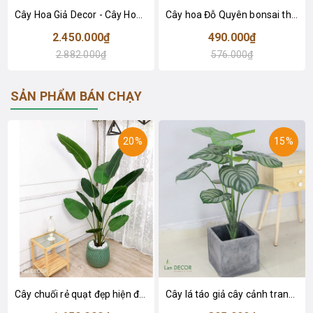
Cây Hoa Giả Decor - Cây Hoa Đỗ Quyên Thiết Kế Không Gian Đẹp (180cm)- CC1048
Cây hoa Đỗ Quyên bonsai thiết kế Lan Decor (55cm)- CC987
2.450.000₫
490.000₫
2.882.000₫
576.000₫
SẢN PHẨM BÁN CHẠY
20%
15%
Cây chuối rẻ quạt đẹp hiện đại trang trí 1m8 - LC3019 (Gồm 12 lá)
Cây lá táo giả cây cảnh trang trí nội thất (85cm) - LC2683-1