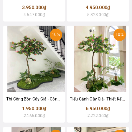
3.950.000₫
4.950.000₫
4.647.000₫
5.823.000₫
10%
10%
Thi Công Bồn Cây Giả - Công Trình Tiểu Cảnh Cây Đỗ Quyên Thiết Kế Không Gian Căn Hộ
Tiểu Cảnh Cây Giả- Thiết Kế Tiểu Cảnh Cây Đỗ Quyên Giả Decor Phòng Khách Căn Hộ Độc Đáo (135X145X220cm)- RC094
1.950.000₫
6.950.000₫
2.166.000₫
7.722.000₫