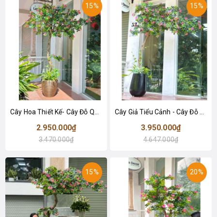
15%
15%
Cây Hoa Thiết Kế- Cây Đỗ Quyên Giả Thiết Kế Tiểu Cảnh Căn Hộ Đẹp Tự Nhiên (2m)- CC1174
Cây Giả Tiểu Cảnh - Cây Đỗ Quyên Dáng Huyền Trưng Bày Cửa Hiệu, Quán Cafe Độc Đáo (220cm)- CC1135
2.950.000₫
3.950.000₫
3.470.000₫
4.647.000₫
15%
20%