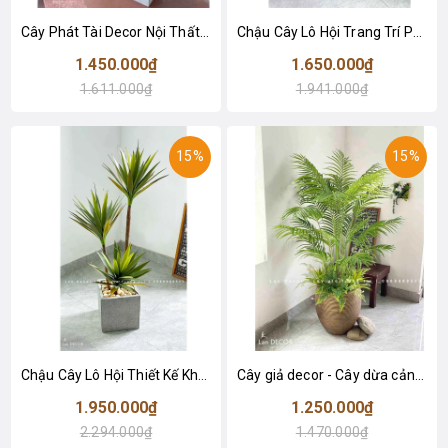
Cây Phát Tài Decor Nội Thất Độc Đáo (150cm)- CC957
Chậu Cây Lô Hội Trang Trí Phòng Khách Ấn Tượng (130cm)- CC954-1
1.450.000₫
1.650.000₫
1.611.000₫
1.941.000₫
15%
15%
Chậu Cây Lô Hội Thiết Kế Không Gian Độc Đáo (130cm)- CC953
Cây giả decor - Cây dừa cảnh trang trí không gian xanh mát (150cm)- LC3038
1.950.000₫
1.250.000₫
2.294.000₫
1.470.000₫