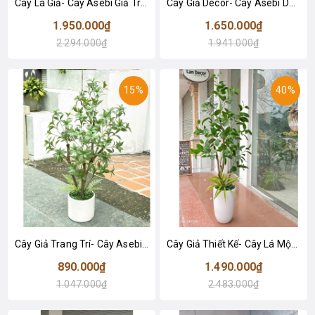
Cây Lá Giả- Cây Asebi Giả Trang Trí Văn Phòng (190cm)- CC1058
Cây Giả Decor- Cây Asebi Decor Không Gian Xanh (160cm)- CC1057
1.950.000₫
1.650.000₫
2.294.000₫
1.941.000₫
15%
40%
Cây Giả Trang Trí- Cây Asebi Thiết Kế Cửa Hiệu Xanh Mát (130cm)- CC1056
Cây Giả Thiết Kế- Cây Lá Mộc Trang Trí Cảnh Quan (155cm)- CC1046
890.000₫
1.490.000₫
1.047.000₫
2.483.000₫