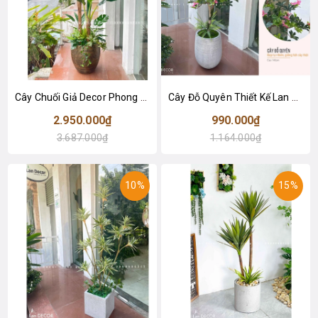
Cây Chuối Giả Decor Phong Cách Sân Vườn (2m)- LC2648-1-MIX
Cây Đỗ Quyên Thiết Kế Lan Decor (130cm)- CC959
2.950.000₫
990.000₫
3.687.000₫
1.164.000₫
10%
15%