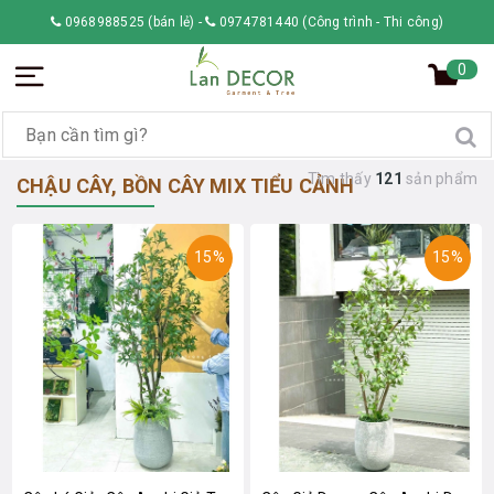
0968988525 (bán lẻ)
-
0974781440 (Công trình - Thi công)
0
Tìm thấy
121
sản phẩm
CHẬU CÂY, BỒN CÂY MIX TIỂU CẢNH
15%
15%