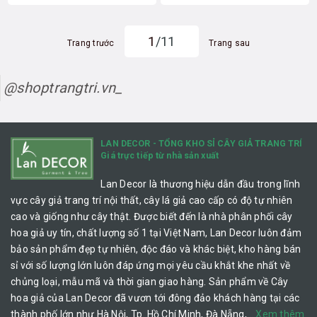
1
/11
Trang trước
Trang sau
@shoptrangtri.vn_
LAN DECOR - TỔNG KHO SỈ CÂY GIẢ TRANG TRÍ
Giá trực tiếp từ nhà sản xuất
Lan Decor là thương hiệu dẫn đầu trong lĩnh
vực cây giả trang trí nội thất, cây lá giả cao cấp có độ tự nhiên
cao và giống như cây thật. Được biết đến là nhà phân phối cây
hoa giả uy tín, chất lượng số 1 tại Việt Nam, Lan Decor luôn đảm
bảo sản phẩm đẹp tự nhiên, độc đáo và khác biệt, kho hàng bán
sỉ với số lượng lớn luôn đáp ứng mọi yêu cầu khắt khe nhất về
chủng loại, mẫu mã và thời gian giao hàng. Sản phẩm về Cây
hoa giả của Lan Decor đã vươn tới đông đảo khách hàng tại các
thành phố lớn như Hà Nội, Tp. Hồ Chí Minh, Đà Nẵng,…
Xem thêm