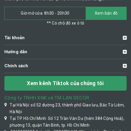
Giờ mở cửa: 8h30 - 20h30
Xem bản đồ
** Có chỗ đỗ xe ô tô
Tài khoản
Hướng dẫn
Chính sách
Xem kênh Tiktok của chúng tôi
Công ty TNHH XNK và TM LAN DECOR
Tại Hà Nội: số 52 đường 23, thành phố Giao lưu, Bắc Từ Liêm,
Hà Nội
Tại TP. Hồ Chí Minh: Số 12 Trần Văn Dư (hẻm 384 Cộng Hoà),
phường 13, quận Tân Bình, tp. Hồ Chí Minh