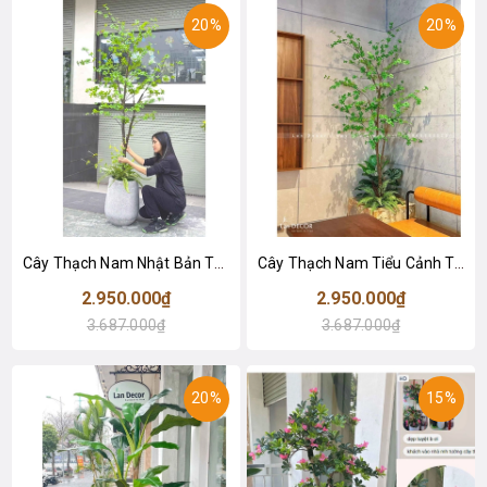
20%
20%
Cây Thạch Nam Nhật Bản Thiết Kế Không Gian Xanh (230cm)- CC1038
Cây Thạch Nam Tiểu Cảnh Trang Trí Quán Cafe (220cm)- CC1037
2.950.000₫
2.950.000₫
3.687.000₫
3.687.000₫
20%
15%