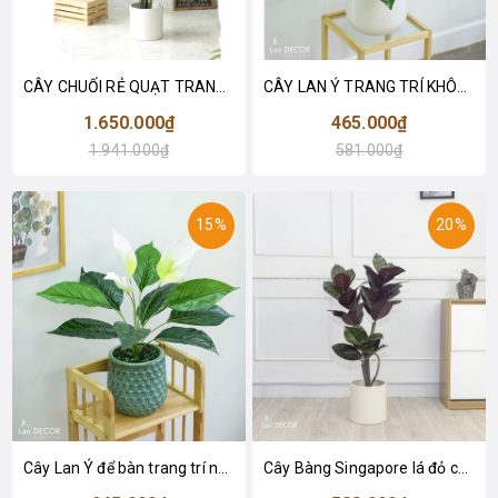
CÂY CHUỐI RẺ QUẠT TRANG TRÍ 1M6 (gồm 3 nhánh) - LC3017
CÂY LAN Ý TRANG TRÍ KHÔNG GIAN HIỆN ĐẠI SANG TRỌNG (70cm) - LC2926
1.650.000₫
465.000₫
1.941.000₫
581.000₫
15%
20%
Cây Lan Ý để bàn trang trí nhà sang trọng (55cm) - LC2925-1
Cây Bàng Singapore lá đỏ cây giả trang trí Lan Decor (110cm) - LC2918-1