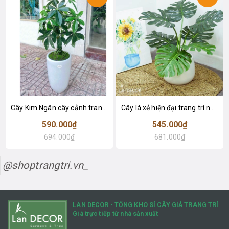
Cây Kim Ngân cây cảnh trang trí nhà đẹp (80cm) - LC1990
Cây lá xẻ hiện đại trang trí nhà (65cm) - LC3022
590.000₫
545.000₫
694.000₫
681.000₫
@shoptrangtri.vn_
LAN DECOR - TỔNG KHO SỈ CÂY GIẢ TRANG TRÍ
Giá trực tiếp từ nhà sản xuất