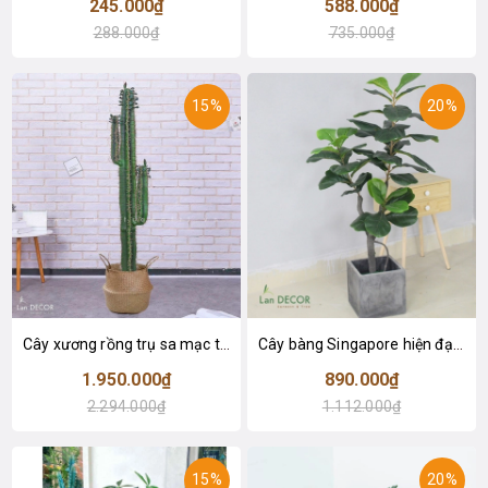
245.000₫
588.000₫
288.000₫
735.000₫
15%
20%
Cây xương rồng trụ sa mạc trang trí loại 2 tay (155cm) - LC2912
Cây bàng Singapore hiện đại trang trí nhà đẹp (120cm) - LC2913
1.950.000₫
890.000₫
2.294.000₫
1.112.000₫
15%
20%