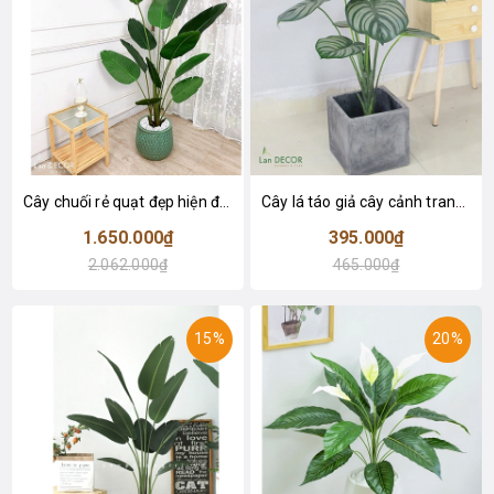
Cây chuối rẻ quạt đẹp hiện đại trang trí 1m8 - LC3019 (Gồm 12 lá)
Cây lá táo giả cây cảnh trang trí nội thất (85cm) - LC2683-1
1.650.000₫
395.000₫
2.062.000₫
465.000₫
15%
20%