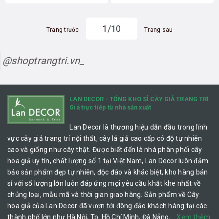
1
/10
Trang trước
Trang sau
@shoptrangtri.vn_
LAN DECOR - TỔNG KHO SỈ CÂY GIẢ TRANG TRÍ
Giá trực tiếp từ nhà sản xuất
Lan Decor là thương hiệu dẫn đầu trong lĩnh
vực cây giả trang trí nội thất, cây lá giả cao cấp có độ tự nhiên
cao và giống như cây thật. Được biết đến là nhà phân phối cây
hoa giả uy tín, chất lượng số 1 tại Việt Nam, Lan Decor luôn đảm
bảo sản phẩm đẹp tự nhiên, độc đáo và khác biệt, kho hàng bán
sỉ với số lượng lớn luôn đáp ứng mọi yêu cầu khắt khe nhất về
chủng loại, mẫu mã và thời gian giao hàng. Sản phẩm về Cây
hoa giả của Lan Decor đã vươn tới đông đảo khách hàng tại các
thành phố lớn như Hà Nội, Tp. Hồ Chí Minh, Đà Nẵng,…
Xem thêm