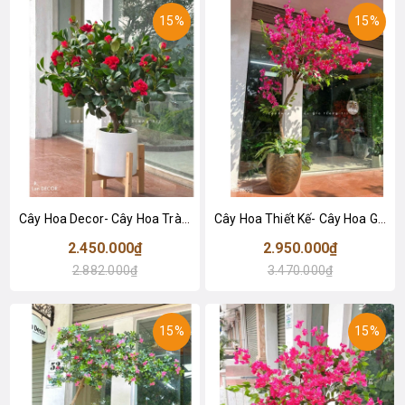
15%
15%
Cây Hoa Decor- Cây Hoa Trà Giả Thiết Kế Căn Hộ, Trang Trí Tinh Tế, Màu Sắc Ấm Cúng (80cm)- CC1233
Cây Hoa Thiết Kế- Cây Hoa Giấy Dáng Huyền Thân Gỗ Tự Nhiên, Thiết Kế Tiểu Cảnh Không Gian Lớn (220cm)- CC1190
2.450.000₫
2.950.000₫
2.882.000₫
3.470.000₫
15%
15%