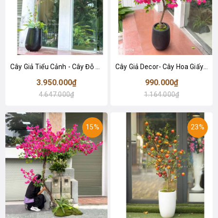
Cây Giả Tiểu Cảnh - Cây Đỗ Quyên Dáng Huyền Trưng Bày Cửa Hiệu, Quán Cafe Độc Đáo (220cm)- CC1135
Cây Giả Decor- Cây Hoa Giấy Giả Thân Gỗ Tự Nhiên Trang Trí Cửa Hiệu (145cm)- CC1091
3.950.000₫
990.000₫
4.647.000₫
1.164.000₫
15%
23%