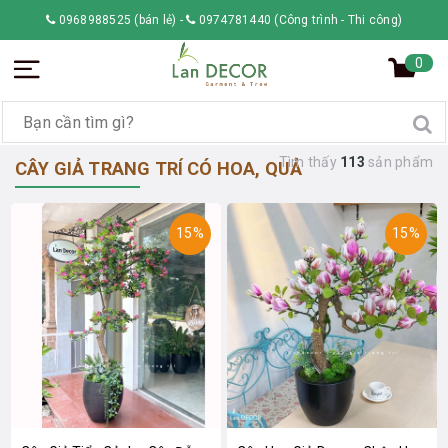
0968988525 (bán lẻ)
-
0974781440 (Công trình - Thi công)
0
Tìm thấy
113
sản phẩm
CÂY GIẢ TRANG TRÍ CÓ HOA, QUẢ
15%
15%