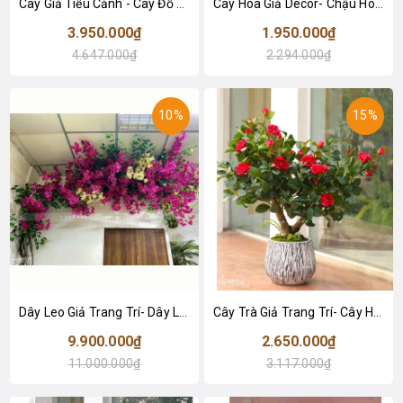
Cây Giả Tiểu Cảnh - Cây Đỗ Quyên Giả Trang Trí Không Gian Tạo Điểm Nhấn
Cây Hoa Giả Decor- Chậu Hoa Mộc Lan BonSai Trang Trí Tiểu Cảnh Phòng Khách (80cm)- CC1334
3.950.000₫
1.950.000₫
4.647.000₫
2.294.000₫
10%
15%
Dây Leo Giả Trang Trí- Dây Leo Hoa Giấy Giả Decor Không Gian, Thiết Kế Giàn Leo Ấn Tượng (600x120cm)- CC1332
Cây Trà Giả Trang Trí- Cây Hoa Trà Đỏ Thiết Kế Lan Decor, Trang Trí Không Gian Sang Trọng (90cm)- CC1234
9.900.000₫
2.650.000₫
11.000.000₫
3.117.000₫