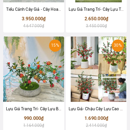
Tiểu Cảnh Cây Giả - Cây Hoa Giấy Dáng Huyền Decor Quán Cafe (230cm)- CC1089
Lựu Giả Trang Trí- Cây Lựu Trang Trí Tết (150cm)- CC1012
3.950.000₫
2.650.000₫
4.647.000₫
3.450.000₫
15%
30%
Lựu Giả Trang Trí- Cây Lựu Bonsai Để Bàn Phòng Khách (45cm)- CC1004
Lựu Giả- Chậu Cây Lựu Cao 90cm Thiết Kế Lan Decor
990.000₫
1.690.000₫
1.164.000₫
2.414.000₫