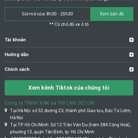
Giờ mở cửa: 8h30 - 20h30
Xem bản đồ
** Có chỗ đỗ xe ô tô
Tài khoản
Hướng dẫn
Chính sách
Xem kênh Tiktok của chúng tôi
Công ty TNHH XNK và TM LAN DECOR
Tại Hà Nội: số 52 đường 23, thành phố Giao lưu, Bắc Từ Liêm,
Hà Nội
Tại TP. Hồ Chí Minh: Số 12 Trần Văn Dư (hẻm 384 Cộng Hoà),
phường 13, quận Tân Bình, tp. Hồ Chí Minh