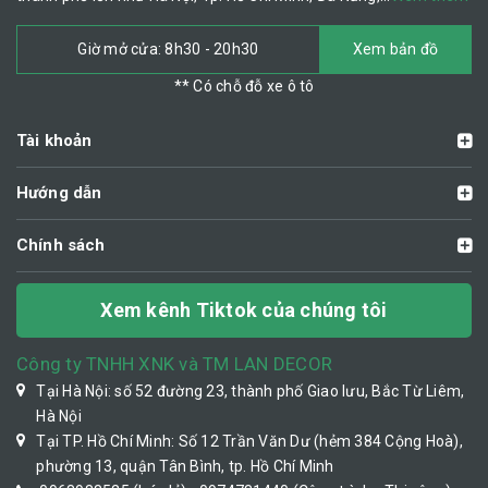
Giờ mở cửa: 8h30 - 20h30
Xem bản đồ
** Có chỗ đỗ xe ô tô
Tài khoản
Hướng dẫn
Chính sách
Xem kênh Tiktok của chúng tôi
Công ty TNHH XNK và TM LAN DECOR
Tại Hà Nội: số 52 đường 23, thành phố Giao lưu, Bắc Từ Liêm,
Hà Nội
Tại TP. Hồ Chí Minh: Số 12 Trần Văn Dư (hẻm 384 Cộng Hoà),
phường 13, quận Tân Bình, tp. Hồ Chí Minh