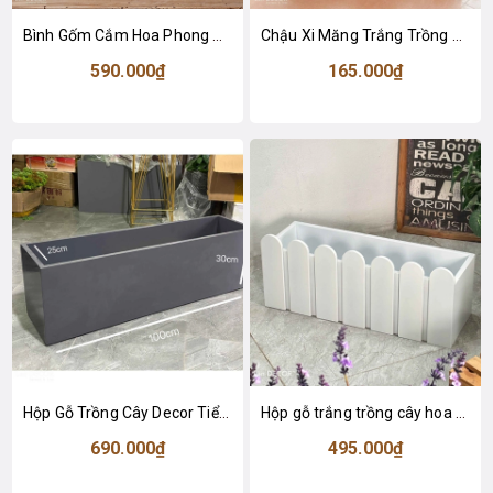
Bình Gốm Cắm Hoa Phong Cách Cổ Điển (25x10x18cm)- BG260
Chậu Xi Măng Trắng Trồng Cây Cảnh Giả Trang Trí - CXM038
590.000₫
165.000₫
Hộp Gỗ Trồng Cây Decor Tiểu Cảnh (25x100x30cm)- HGO18
Hộp gỗ trắng trồng cây hoa trang trí nhà, ban công, sân vườn (20x60x20cm)-HGO19
690.000₫
495.000₫