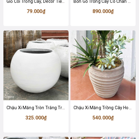
Giỏ Cói Trồng Cây, Decor Tiểu Cảnh - GC130
Bồn Gỗ Trồng Cây Có Chân Trang Trí Tiểu Cảnh, Decor Không Gian - HGO21
79.000₫
890.000₫
Chậu Xi Măng Tròn Trắng Trồng Cây Thiết Kế Hiện Đại - CXM048
Chậu Xi Măng Trồng Cây Hoa Văn Nổi Decor Không Gian Phong Cách Retro (37x42cm)- CXM051
325.000₫
540.000₫