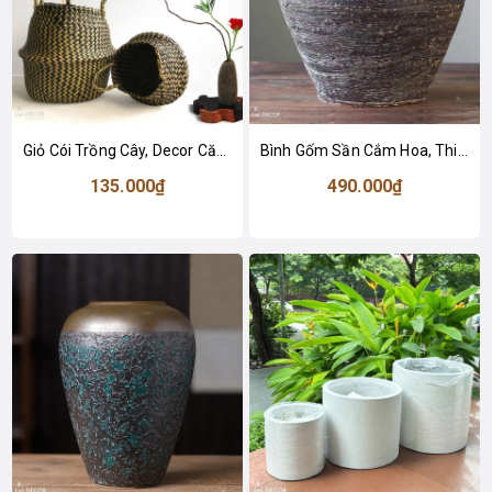
Giỏ Cói Trồng Cây, Decor Căn Hộ Mộc Mạc, Tối Giản, Tinh Tế - GC131
Bình Gốm Sần Cắm Hoa, Thiết Kế Cổ Điển (23x15x22cm)- BG262
135.000₫
490.000₫