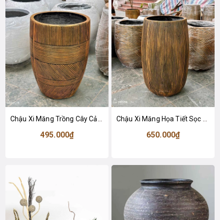
Chậu Xi Măng Trồng Cây Cảnh Họa Tiết Độc Lạ, Tạo Điểm Nhấn Không Gian (35x50cm)- CXM049
Chậu Xi Măng Họa Tiết Sọc Thẳng Trồng Cây Tiểu Cảnh Sang Trọng (33x67cm)- CXM046
495.000₫
650.000₫