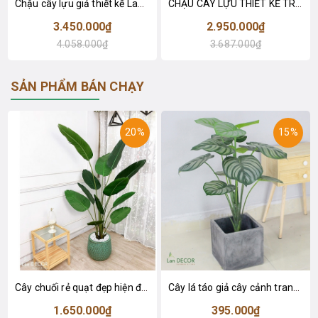
Chậu cây lựu giả thiết kế Lan Decor (160cm)- CC978
CHẬU CÂY LỰU THIẾT KẾ TRANG TRÍ TƯƠI MỚI, SINH ĐỘNG- CC827
3.450.000₫
2.950.000₫
4.058.000₫
3.687.000₫
SẢN PHẨM BÁN CHẠY
20%
15%
Cây chuối rẻ quạt đẹp hiện đại trang trí 1m8 - LC3019 (Gồm 12 lá)
Cây lá táo giả cây cảnh trang trí nội thất (85cm) - LC2683-1
1.650.000₫
395.000₫