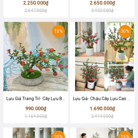
2.250.000₫
2.650.000₫
2.647.000₫
3.450.000₫
15%
30%
Lựu Giả Trang Trí- Cây Lựu Bonsai Để Bàn Phòng Khách (45cm)- CC1004
Lựu Giả- Chậu Cây Lựu Cao 90cm Thiết Kế Lan Decor
990.000₫
1.690.000₫
1.164.000₫
2.414.000₫
20%
15%