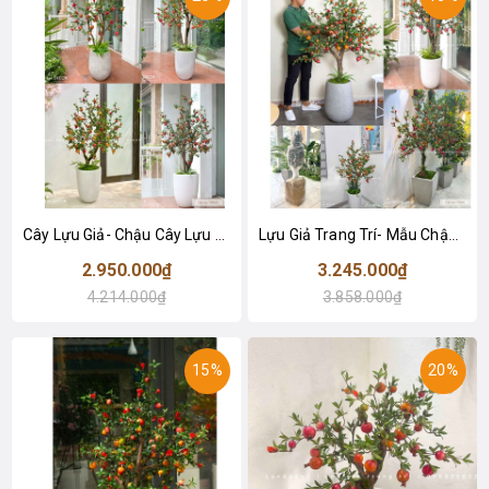
Cây Lựu Giả- Chậu Cây Lựu cao 160cm Trang Trí Không Gian Ấn Tượng
Lựu Giả Trang Trí- Mẫu Chậu Cây Lựu Giả Cao 170cm Trang Trí Nhà Đẹp
2.950.000₫
3.245.000₫
4.214.000₫
3.858.000₫
15%
20%