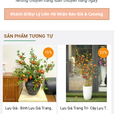
Những chuyến hàng luân chuyển hàng ngày
SẢN PHẨM TƯƠNG TỰ
15%
23%
Lựu Giả - Bình Lựu Giả Trang Trí Lễ Tết, Decor Không Gian Ấm Cúng - BH1209
Lựu Giả Trang Trí- Cây Lựu Trang Trí Tết (150cm)- CC1012