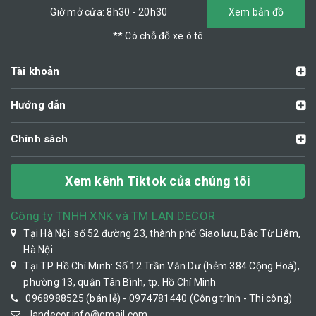
Giờ mở cửa: 8h30 - 20h30
Xem bản đồ
** Có chỗ đỗ xe ô tô
Tài khoản
Hướng dẫn
Chính sách
Xem kênh Tiktok của chúng tôi
Công ty TNHH XNK và TM LAN DECOR
Tại Hà Nội: số 52 đường 23, thành phố Giao lưu, Bắc Từ Liêm,
Hà Nội
Tại TP. Hồ Chí Minh: Số 12 Trần Văn Dư (hẻm 384 Cộng Hoà),
phường 13, quận Tân Bình, tp. Hồ Chí Minh
0968988525 (bán lẻ) - 0974781440 (Công trình - Thi công)
landecor.info@gmail.com