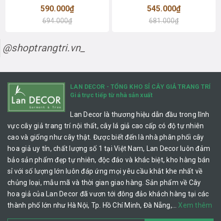
590.000₫
545.000₫
694.000₫
681.000₫
@shoptrangtri.vn_
LAN DECOR - TỔNG KHO SỈ CÂY GIẢ TRANG TRÍ
Giá trực tiếp từ nhà sản xuất
Lan Decor là thương hiệu dẫn đầu trong lĩnh
vực cây giả trang trí nội thất, cây lá giả cao cấp có độ tự nhiên
cao và giống như cây thật. Được biết đến là nhà phân phối cây
hoa giả uy tín, chất lượng số 1 tại Việt Nam, Lan Decor luôn đảm
bảo sản phẩm đẹp tự nhiên, độc đáo và khác biệt, kho hàng bán
sỉ với số lượng lớn luôn đáp ứng mọi yêu cầu khắt khe nhất về
chủng loại, mẫu mã và thời gian giao hàng. Sản phẩm về Cây
hoa giả của Lan Decor đã vươn tới đông đảo khách hàng tại các
thành phố lớn như Hà Nội, Tp. Hồ Chí Minh, Đà Nẵng,…
Xem thêm