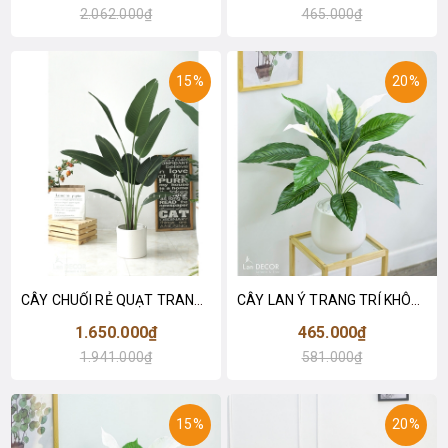
2.062.000₫
465.000₫
15%
20%
CÂY CHUỐI RẺ QUẠT TRANG TRÍ 1M6 (gồm 3 nhánh) - LC3017
CÂY LAN Ý TRANG TRÍ KHÔNG GIAN HIỆN ĐẠI SANG TRỌNG (70cm) - LC2926
1.650.000₫
465.000₫
1.941.000₫
581.000₫
15%
20%