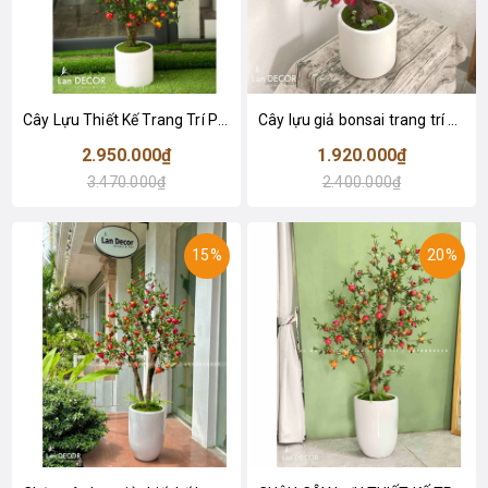
Cây Lựu Thiết Kế Trang Trí Phòng Khách Nổi Bật (140cm)- CC997-1
Cây lựu giả bonsai trang trí nhà đẹp tự nhiên, độc đáo (90cm)- CC981-1
2.950.000₫
1.920.000₫
3.470.000₫
2.400.000₫
15%
20%