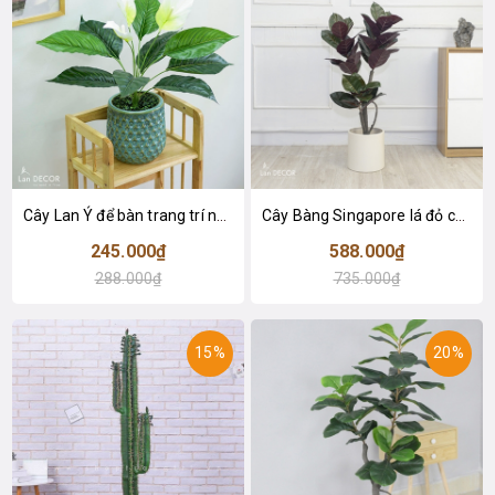
Cây Lan Ý để bàn trang trí nhà sang trọng (55cm) - LC2925-1
Cây Bàng Singapore lá đỏ cây giả trang trí Lan Decor (110cm) - LC2918-1
245.000₫
588.000₫
288.000₫
735.000₫
15%
20%