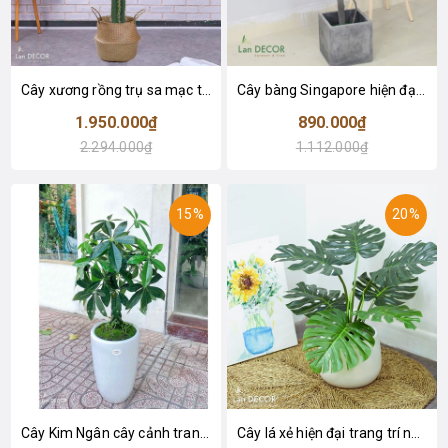
Cây xương rồng trụ sa mạc trang trí loại 2 tay (155cm) - LC2912
Cây bàng Singapore hiện đại trang trí nhà đẹp (120cm) - LC2913
1.950.000₫
890.000₫
2.294.000₫
1.112.000₫
15%
20%
Cây Kim Ngân cây cảnh trang trí nhà đẹp (80cm) - LC1990
Cây lá xẻ hiện đại trang trí nhà (65cm) - LC3022