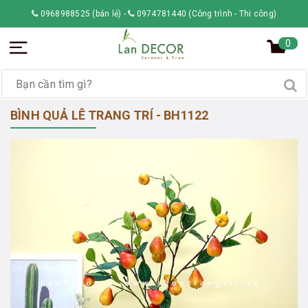
0968988525 (bán lẻ)
-
0974781440 (Công trình - Thi công)
0
BÌNH QUẢ LÊ TRANG TRÍ - BH1122