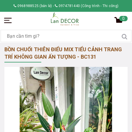
0968988525 (bán lẻ)
-
0974781440 (Công trình - Thi công)
0
BỒN CHUỐI THIÊN ĐIỂU MIX TIỂU CẢNH TRANG
TRÍ KHÔNG GIAN ẤN TƯỢNG - BC131