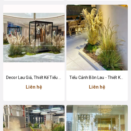
Decor Lau Giả, Thiết Kế Tiểu Cảnh Khu Vực Trưng Bày Tăng Sức Hút
Tiểu Cảnh Bồn Lau - Thiết Kế Tiểu Cảnh Lau Giả Decor Không Gian Tạo Điểm Nhấn
Liên hệ
Liên hệ