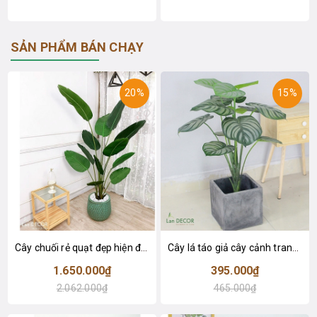
SẢN PHẨM BÁN CHẠY
20%
15%
Cây chuối rẻ quạt đẹp hiện đại trang trí 1m8 - LC3019 (Gồm 12 lá)
Cây lá táo giả cây cảnh trang trí nội thất (85cm) - LC2683-1
1.650.000₫
395.000₫
2.062.000₫
465.000₫