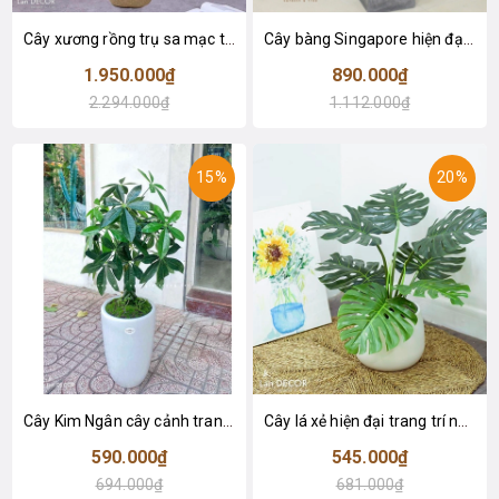
Cây xương rồng trụ sa mạc trang trí loại 2 tay (155cm) - LC2912
Cây bàng Singapore hiện đại trang trí nhà đẹp (120cm) - LC2913
1.950.000₫
890.000₫
2.294.000₫
1.112.000₫
15%
20%
Cây Kim Ngân cây cảnh trang trí nhà đẹp (80cm) - LC1990
Cây lá xẻ hiện đại trang trí nhà (65cm) - LC3022
590.000₫
545.000₫
694.000₫
681.000₫