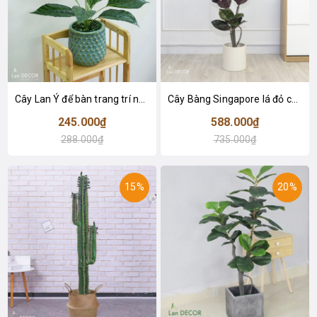
Cây Lan Ý để bàn trang trí nhà sang trọng (55cm) - LC2925-1
Cây Bàng Singapore lá đỏ cây giả trang trí Lan Decor (110cm) - LC2918-1
245.000₫
588.000₫
288.000₫
735.000₫
15%
20%