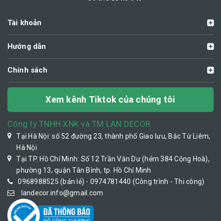
Tài khoản
Hướng dẫn
Chính sách
Xem kênh Tiktok của chúng tôi
Công ty TNHH XNK và TM LAN DECOR
Tại Hà Nội: số 52 đường 23, thành phố Giao lưu, Bắc Từ Liêm,
Hà Nội
Tại TP. Hồ Chí Minh: Số 12 Trần Văn Dư (hẻm 384 Cộng Hoà),
phường 13, quận Tân Bình, tp. Hồ Chí Minh
0968988525 (bán lẻ) - 0974781440 (Công trình - Thi công)
landecor.info@gmail.com