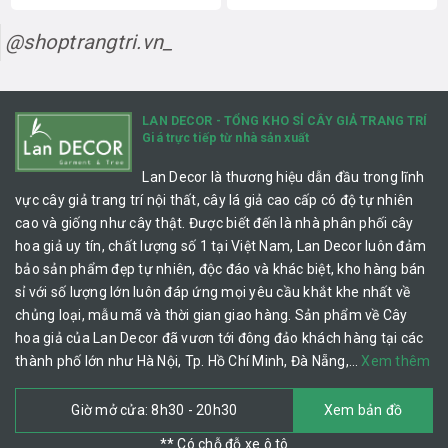
@shoptrangtri.vn_
LAN DECOR - TỔNG KHO SỈ CÂY GIẢ TRANG TRÍ
Giá trực tiếp từ nhà sản xuất
Lan Decor là thương hiệu dẫn đầu trong lĩnh
vực cây giả trang trí nội thất, cây lá giả cao cấp có độ tự nhiên
cao và giống như cây thật. Được biết đến là nhà phân phối cây
hoa giả uy tín, chất lượng số 1 tại Việt Nam, Lan Decor luôn đảm
bảo sản phẩm đẹp tự nhiên, độc đáo và khác biệt, kho hàng bán
sỉ với số lượng lớn luôn đáp ứng mọi yêu cầu khắt khe nhất về
chủng loại, mẫu mã và thời gian giao hàng. Sản phẩm về Cây
hoa giả của Lan Decor đã vươn tới đông đảo khách hàng tại các
thành phố lớn như Hà Nội, Tp. Hồ Chí Minh, Đà Nẵng,…
Xem thêm
Giờ mở cửa: 8h30 - 20h30
Xem bản đồ
** Có chỗ đỗ xe ô tô