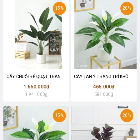
15%
20%
CÂY CHUỐI RẺ QUẠT TRANG TRÍ 1M6 (gồm 3 nhánh) - LC3017
CÂY LAN Ý TRANG TRÍ KHÔNG GIAN HIỆN ĐẠI SANG TRỌNG (70cm) - LC2926
1.650.000₫
465.000₫
1.941.000₫
581.000₫
15%
20%