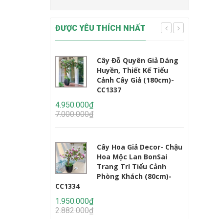
ĐƯỢC YÊU THÍCH NHẤT
Cây Đỗ Quyên Giả Dáng
Huyền, Thiết Kế Tiểu
Cảnh Cây Giả (180cm)-
CC1337
CC1233
4.950.000₫
7.000.000₫
2.450.000
3.235.000
Cây Hoa Giả Decor- Chậu
Hoa Mộc Lan BonSai
Trang Trí Tiểu Cảnh
Phòng Khách (80cm)-
CC1334
1.950.000₫
2.950.000
2.882.000₫
4.647.000