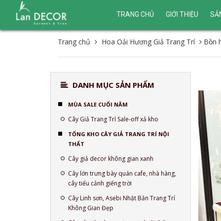
TRANG CHỦ
GIỚI THIỆU
SẢ
Trang chủ
Hoa Oải Hương Giả Trang Trí
Bồn h
DANH MỤC SẢN PHẨM
MÙA SALE CUỐI NĂM
Cây Giả Trang Trí Sale-off xả kho
TỔNG KHO CÂY GIẢ TRANG TRÍ NỘI
THẤT
Cây giả decor không gian xanh
Cây lớn trưng bày quán cafe, nhà hàng,
cây tiểu cảnh giếng trời
Cây Linh sơn, Asebi Nhật Bản Trang Trí
Không Gian Đẹp