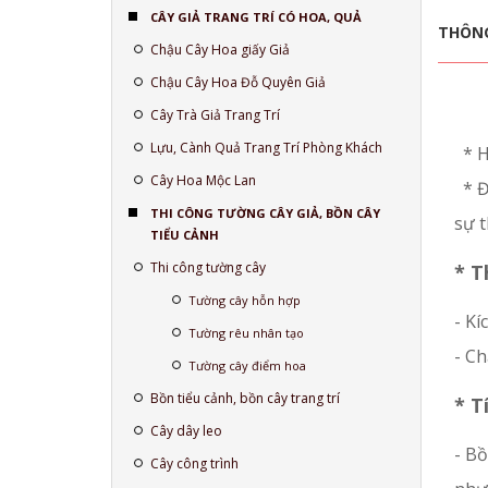
CÂY GIẢ TRANG TRÍ CÓ HOA, QUẢ
THÔNG
Chậu Cây Hoa giấy Giả
Chậu Cây Hoa Đỗ Quyên Giả
Cây Trà Giả Trang Trí
Lựu, Cành Quả Trang Trí Phòng Khách
*
H
Cây Hoa Mộc Lan
* Đ
THI CÔNG TƯỜNG CÂY GIẢ, BỒN CÂY
sự t
TIỂU CẢNH
Thi công tường cây
* T
Tường cây hỗn hợp
- Kí
Tường rêu nhân tạo
- Ch
Tường cây điểm hoa
Bồn tiểu cảnh, bồn cây trang trí
* T
Cây dây leo
- B
Cây công trình