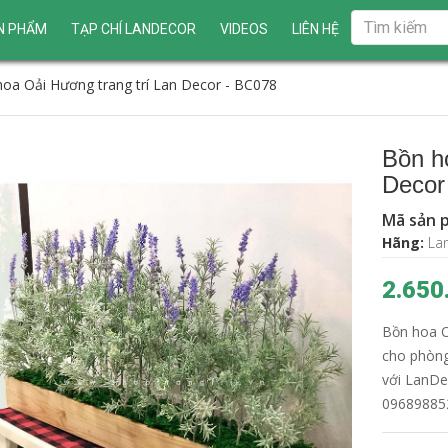
N PHẨM
TẠP CHÍ LANDECOR
VIDEOS
LIÊN HỆ
oa Oải Hương trang trí Lan Decor - BC078
Bồn h
Decor
Mã sản 
Hãng:
La
2.650
Bồn hoa O
cho phòng
với LanDe
096898852