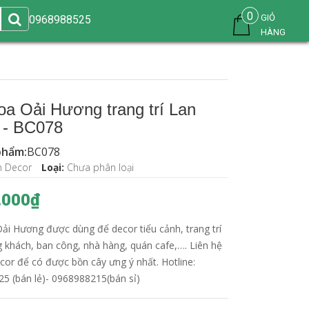
0
GIỎ
0968988525
HÀNG
oa Oải Hương trang trí Lan
 - BC078
phẩm:
BC078
n Decor
Loại:
Chưa phân loại
.000₫
ải Hương được dùng để decor tiểu cảnh, trang trí
 khách, ban công, nhà hàng, quán cafe,…. Liên hệ
cor để có được bồn cây ưng ý nhất. Hotline:
5 (bán lẻ)- 0968988215(bán sỉ)