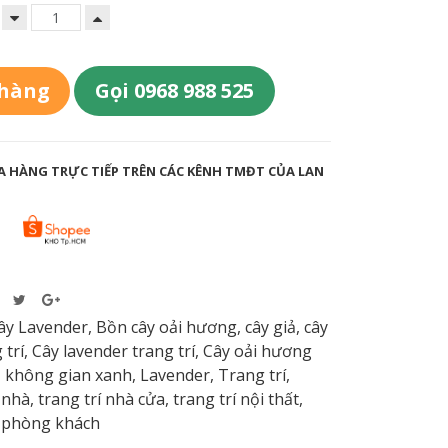
 hàng
Gọi 0968 988 525
 HÀNG TRỰC TIẾP TRÊN CÁC KÊNH TMĐT CỦA LAN
ây Lavender
,
Bồn cây oải hương
,
cây giả
,
cây
 trí
,
Cây lavender trang trí
,
Cây oải hương
,
không gian xanh
,
Lavender
,
Trang trí
,
 nhà
,
trang trí nhà cửa
,
trang trí nội thất
,
í phòng khách