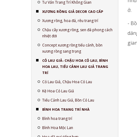
như
Tư Vấn Trang Trí Không Gian
ở.
XƯƠNG RỒNG GIẢ DECOR CAO CẤP
Xương rồng, hoa đá, rêu trang trí
- B
Chậu cây xương rồng, sen đá phong cách
dán
nhiệt đới
gian
Concept xương rồng tiểu cảnh, bồn
xương rồng sang trọng
CỎ LAU GIẢ- CHẬU HOA CỎ LAU, BÌNH
HOA LAU, TIỂU CẢNH LAU GIẢ TRANG
TRÍ
Cỏ Lau Giả, Chậu Hoa Cỏ Lau
Kệ Hoa Cỏ Lau Giả
Tiểu Cảnh Lau Giả, Bồn Cỏ Lau
BÌNH HOA TRANG TRÍ NHÀ
Bình hoa trang trí
Bình Hoa Mộc Lan
Hoa dã quỳ tổng hợp