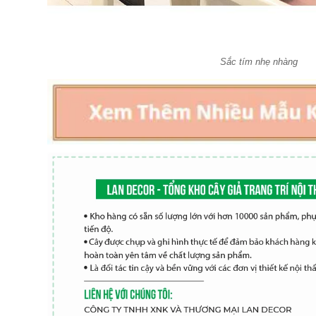
Sắc tím nhẹ nhàng
Cây Hoa Decor- Cây Hoa
Cây Hoa Thiết Kế- Cây
Trà Giả Thiết Kế Căn Hộ,
Đỗ Quyên Giả Thiết Kế
Trang Trí Tinh Tế, Màu
Tiểu Cảnh Căn Hộ Đẹp
Sắc Ấm Cúng (80cm)-
Tự Nhiên (2m)- CC1174
2.950.000₫
4.647.000₫
₫
₫
Cây Giả Decor- Cây Hoa
Cây Hoa Giả- Cây Hoa
Rum Giả Trang Trí Cửa
Mộc Lan Giả Decor Nhà
Hiệu Nổi Bật (140cm)-
Cửa Sang Trọng
CC1148
(160cm)- CC1215
1.650.000₫
2.414.000₫
₫
₫