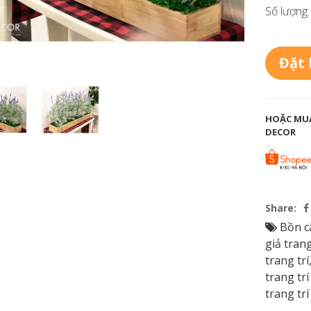
Số lượng:
Đặt
HOẶC MUA
DECOR
Share:
Bồn c
giả trang
trang trí
trang trí
trang tr