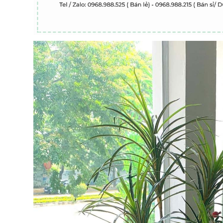
Cây Giả Decor- Cây Lan 
Cây Hoa Thiết Kế- Cây
Giả Trang Trí Tiểu Cảnh
Hoa Giấy Dáng Huyền
Văn Phòng (165cm)-
Thân Gỗ Tự Nhiên, Thiết
CC1137
Kế Tiểu Cảnh Không Gian
1.990.000₫
m)- CC1190
2.842.000₫
₫
₫