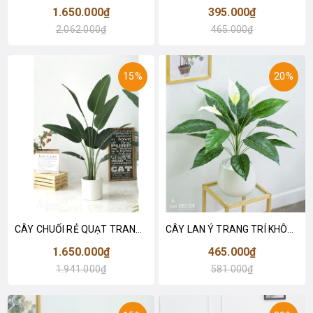
1.650.000₫
395.000₫
2.062.000₫
465.000₫
15%
20%
CÂY CHUỐI RẺ QUẠT TRANG TRÍ 1M6 (gồm 3 nhánh) - LC3017
CÂY LAN Ý TRANG TRÍ KHÔNG GIAN HIỆN ĐẠI SANG TRỌNG (70cm) - LC2926
1.650.000₫
465.000₫
1.941.000₫
581.000₫