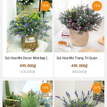
15%
15%
Giỏ Hoa Nhí Decor Nhà Đẹp (55cm)- CC1043
Giỏ Hoa Nhí Trang Trí Quán Cafe - CC1040
490.000₫
495.000₫
576.000₫
582.000₫
14%
20%