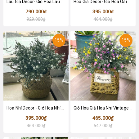
Lau Giả Decor- Giỏ Hoa Lau Giả Thiết Kế, Trang Trí Quán Cafe, Cửa Hiệu (85cm)- CC1226
Hoa Giả Decor- Giỏ Hoa Oải Hương Để Bàn, Trang Trí Kệ Tủ - CC1141
790.000₫
395.000₫
929.000₫
464.000₫
15%
15%
Hoa Nhí Decor - Giỏ Hoa Nhí Trắng Trang Trí Để Bàn Vintage- CC1069
Giỏ Hoa Giả Hoa Nhí Vintage Để Bàn Nhiều Màu Sinh Động (40cm) - CC1044
395.000₫
465.000₫
464.000₫
547.000₫