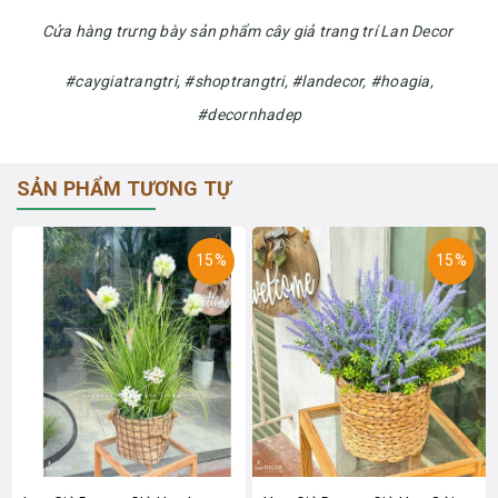
Cửa hàng trưng bày sản phẩm cây giả trang trí Lan Decor
#caygiatrangtri, #shoptrangtri, #landecor, #hoagia,
#decornhadep
SẢN PHẨM TƯƠNG TỰ
15%
15%