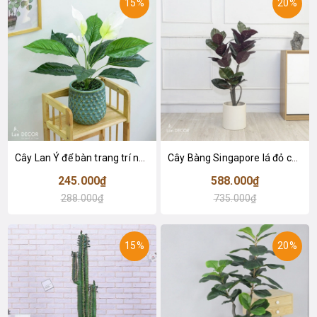
15%
20%
Cây Lan Ý để bàn trang trí nhà sang trọng (55cm) - LC2925-1
Cây Bàng Singapore lá đỏ cây giả trang trí Lan Decor (110cm) - LC2918-1
245.000₫
588.000₫
288.000₫
735.000₫
15%
20%