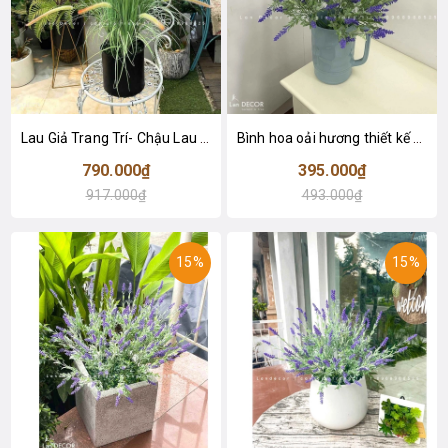
Lau Giả Trang Trí- Chậu Lau Giả Decor Vintage - CC1015
Bình hoa oải hương thiết kế để bàn - CC980
790.000₫
395.000₫
917.000₫
493.000₫
15%
15%