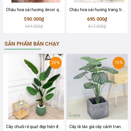
Chậu hoa oải hương decor quán cafe- CC976
Chậu hoa oải hương trang trí phòng khách- CC975
590.000₫
695.000₫
694.000₫
817.000₫
SẢN PHẨM BÁN CHẠY
20%
15%
Cây chuối rẻ quạt đẹp hiện đại trang trí 1m8 - LC3019 (Gồm 12 lá)
Cây lá táo giả cây cảnh trang trí nội thất (85cm) - LC2683-1