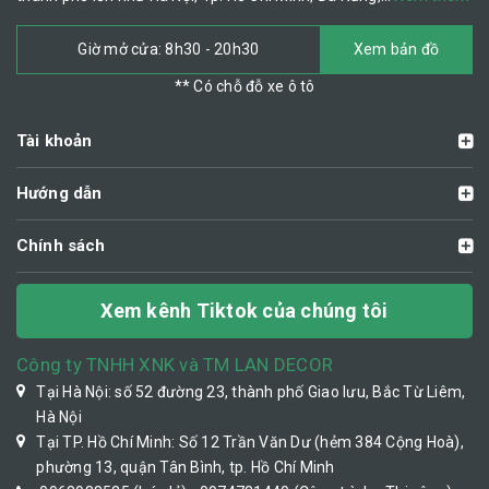
Giờ mở cửa: 8h30 - 20h30
Xem bản đồ
** Có chỗ đỗ xe ô tô
Tài khoản
Hướng dẫn
Chính sách
Xem kênh Tiktok của chúng tôi
Công ty TNHH XNK và TM LAN DECOR
Tại Hà Nội: số 52 đường 23, thành phố Giao lưu, Bắc Từ Liêm,
Hà Nội
Tại TP. Hồ Chí Minh: Số 12 Trần Văn Dư (hẻm 384 Cộng Hoà),
phường 13, quận Tân Bình, tp. Hồ Chí Minh