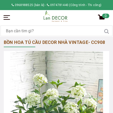
0968988525 (bán lẻ)
-
0974781440 (Công trình - Thi công)
0
BỒN HOA TÚ CẦU DECOR NHÀ VINTAGE- CC908