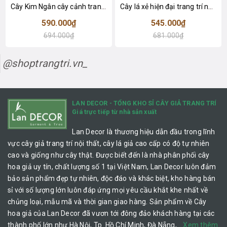
Cây Kim Ngân cây cảnh trang trí nhà đẹp (80cm) - LC1990
Cây lá xẻ hiện đại trang trí nhà (65cm) - LC3022
590.000₫
545.000₫
694.000₫
681.000₫
@shoptrangtri.vn_
LAN DECOR - TỔNG KHO SỈ CÂY GIẢ TRANG TRÍ
Giá trực tiếp từ nhà sản xuất
Lan Decor là thương hiệu dẫn đầu trong lĩnh
vực cây giả trang trí nội thất, cây lá giả cao cấp có độ tự nhiên
cao và giống như cây thật. Được biết đến là nhà phân phối cây
hoa giả uy tín, chất lượng số 1 tại Việt Nam, Lan Decor luôn đảm
bảo sản phẩm đẹp tự nhiên, độc đáo và khác biệt, kho hàng bán
sỉ với số lượng lớn luôn đáp ứng mọi yêu cầu khắt khe nhất về
chủng loại, mẫu mã và thời gian giao hàng. Sản phẩm về Cây
hoa giả của Lan Decor đã vươn tới đông đảo khách hàng tại các
thành phố lớn như Hà Nội, Tp. Hồ Chí Minh, Đà Nẵng,…
Xem thêm