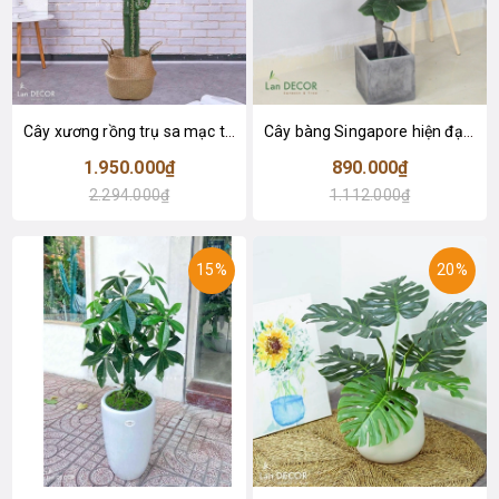
Cây xương rồng trụ sa mạc trang trí loại 2 tay (155cm) - LC2912
Cây bàng Singapore hiện đại trang trí nhà đẹp (120cm) - LC2913
1.950.000₫
890.000₫
2.294.000₫
1.112.000₫
15%
20%