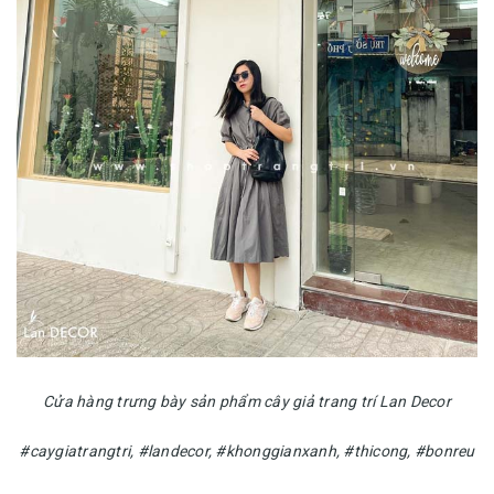
Cửa hàng trưng bày sản phẩm cây giả trang trí Lan Decor
#caygiatrangtri, #landecor, #khonggianxanh, #thicong, #bonreu