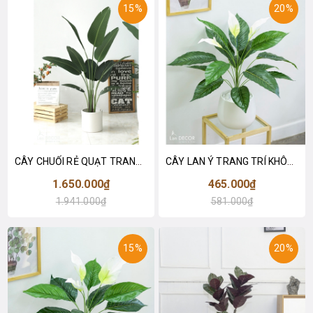
15%
20%
CÂY CHUỐI RẺ QUẠT TRANG TRÍ 1M6 (gồm 3 nhánh) - LC3017
CÂY LAN Ý TRANG TRÍ KHÔNG GIAN HIỆN ĐẠI SANG TRỌNG (70cm) - LC2926
1.650.000₫
465.000₫
1.941.000₫
581.000₫
15%
20%