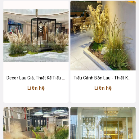
Decor Lau Giả, Thiết Kế Tiểu Cảnh Khu Vực Trưng Bày Tăng Sức Hút
Tiểu Cảnh Bồn Lau - Thiết Kế Tiểu Cảnh Lau Giả Decor Không Gian Tạo Điểm Nhấn
Liên hệ
Liên hệ