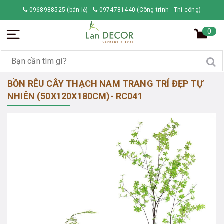
0968988525 (bán lẻ)
-
0974781440 (Công trình - Thi công)
0
BỒN RÊU CÂY THẠCH NAM TRANG TRÍ ĐẸP TỰ
NHIÊN (50X120X180CM)- RC041