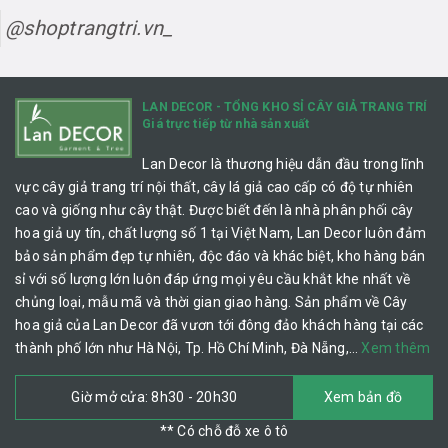
@shoptrangtri.vn_
LAN DECOR - TỔNG KHO SỈ CÂY GIẢ TRANG TRÍ
Giá trực tiếp từ nhà sản xuất
Lan Decor là thương hiệu dẫn đầu trong lĩnh
vực cây giả trang trí nội thất, cây lá giả cao cấp có độ tự nhiên
cao và giống như cây thật. Được biết đến là nhà phân phối cây
hoa giả uy tín, chất lượng số 1 tại Việt Nam, Lan Decor luôn đảm
bảo sản phẩm đẹp tự nhiên, độc đáo và khác biệt, kho hàng bán
sỉ với số lượng lớn luôn đáp ứng mọi yêu cầu khắt khe nhất về
chủng loại, mẫu mã và thời gian giao hàng. Sản phẩm về Cây
hoa giả của Lan Decor đã vươn tới đông đảo khách hàng tại các
thành phố lớn như Hà Nội, Tp. Hồ Chí Minh, Đà Nẵng,…
Xem thêm
Giờ mở cửa: 8h30 - 20h30
Xem bản đồ
** Có chỗ đỗ xe ô tô