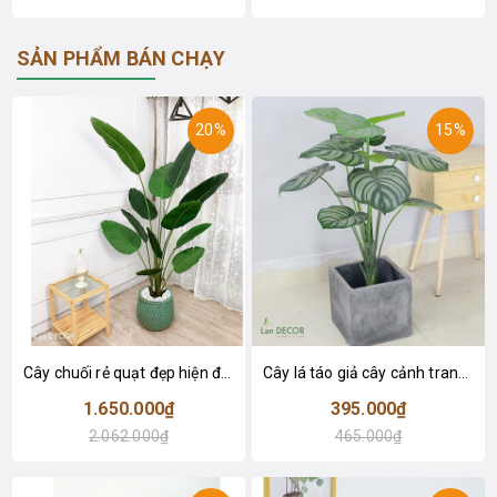
SẢN PHẨM BÁN CHẠY
20%
15%
Cây chuối rẻ quạt đẹp hiện đại trang trí 1m8 - LC3019 (Gồm 12 lá)
Cây lá táo giả cây cảnh trang trí nội thất (85cm) - LC2683-1
1.650.000₫
395.000₫
2.062.000₫
465.000₫