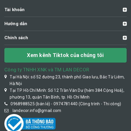
Tài khoản
Hướng dẫn
Chính sách
Xem kênh Tiktok của chúng tôi
Công ty TNHH XNK và TM LAN DECOR
Tại Hà Nội: số 52 đường 23, thành phố Giao lưu, Bắc Từ Liêm,
Hà Nội
Tại TP. Hồ Chí Minh: Số 12 Trần Văn Dư (hẻm 384 Cộng Hoà),
phường 13, quận Tân Bình, tp. Hồ Chí Minh
0968988525 (bán lẻ) - 0974781440 (Công trình - Thi công)
landecor.info@gmail.com