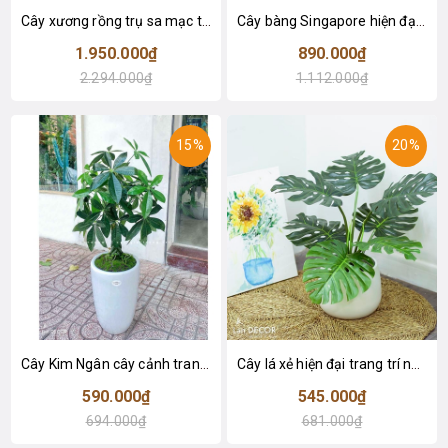
Cây xương rồng trụ sa mạc trang trí loại 2 tay (155cm) - LC2912
Cây bàng Singapore hiện đại trang trí nhà đẹp (120cm) - LC2913
1.950.000₫
890.000₫
2.294.000₫
1.112.000₫
15%
20%
Cây Kim Ngân cây cảnh trang trí nhà đẹp (80cm) - LC1990
Cây lá xẻ hiện đại trang trí nhà (65cm) - LC3022
590.000₫
545.000₫
694.000₫
681.000₫