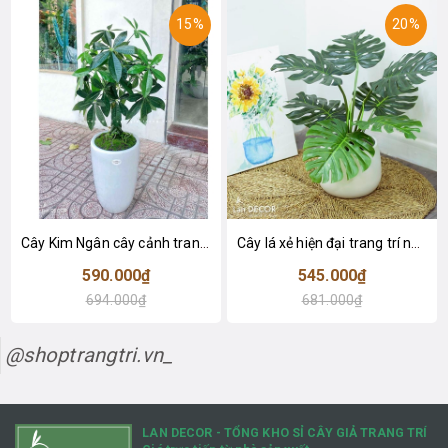
15%
20%
Cây Kim Ngân cây cảnh trang trí nhà đẹp (80cm) - LC1990
Cây lá xẻ hiện đại trang trí nhà (65cm) - LC3022
590.000₫
545.000₫
694.000₫
681.000₫
@shoptrangtri.vn_
LAN DECOR - TỔNG KHO SỈ CÂY GIẢ TRANG TRÍ