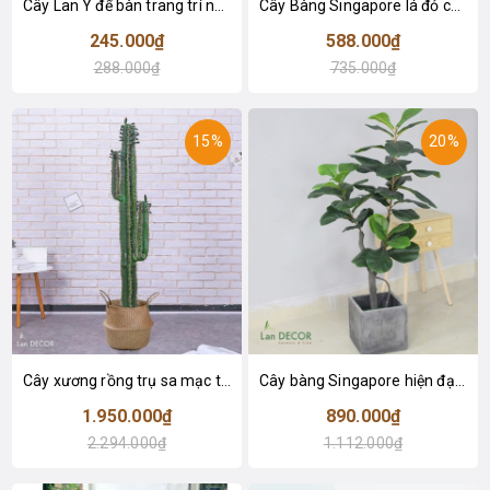
Cây Lan Ý để bàn trang trí nhà sang trọng (55cm) - LC2925-1
Cây Bàng Singapore lá đỏ cây giả trang trí Lan Decor (110cm) - LC2918-1
245.000₫
588.000₫
288.000₫
735.000₫
15%
20%
Cây xương rồng trụ sa mạc trang trí loại 2 tay (155cm) - LC2912
Cây bàng Singapore hiện đại trang trí nhà đẹp (120cm) - LC2913
1.950.000₫
890.000₫
2.294.000₫
1.112.000₫