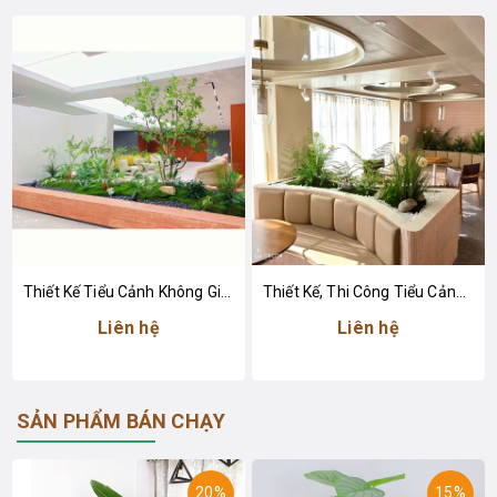
Thiết Kế Tiểu Cảnh Không Gian Xanh, Decor Lau Giả Tạo Điểm Nhấn Ấn Tượng, Hiện Đại
Thiết Kế, Thi Công Tiểu Cảnh Rêu Hoa Lau Giả Decor Spa, Khách Sạn, Nâng Tầm Không Gian
Liên hệ
Liên hệ
SẢN PHẨM BÁN CHẠY
20%
15%