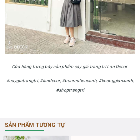
Cửa hàng trưng bày sản phẩm cây giả trang trí Lan Decor
#caygiatrangtri, #landecor, #bonreutieucanh, #khonggianxanh,
#shoptrangtri
SẢN PHẨM TƯƠNG TỰ