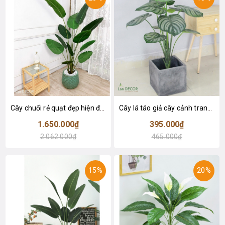
Cây chuối rẻ quạt đẹp hiện đại trang trí 1m8 - LC3019 (Gồm 12 lá)
Cây lá táo giả cây cảnh trang trí nội thất (85cm) - LC2683-1
1.650.000₫
395.000₫
2.062.000₫
465.000₫
15%
20%