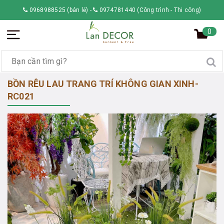
0968988525 (bán lẻ)
-
0974781440 (Công trình - Thi công)
0
BỒN RÊU LAU TRANG TRÍ KHÔNG GIAN XINH-
RC021