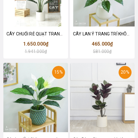
CÂY CHUỐI RẺ QUẠT TRANG TRÍ 1M6 (gồm 3 nhánh) - LC3017
CÂY LAN Ý TRANG TRÍ KHÔNG GIAN HIỆN ĐẠI SANG TRỌNG (70cm) - LC2926
1.650.000₫
465.000₫
1.941.000₫
581.000₫
15%
20%