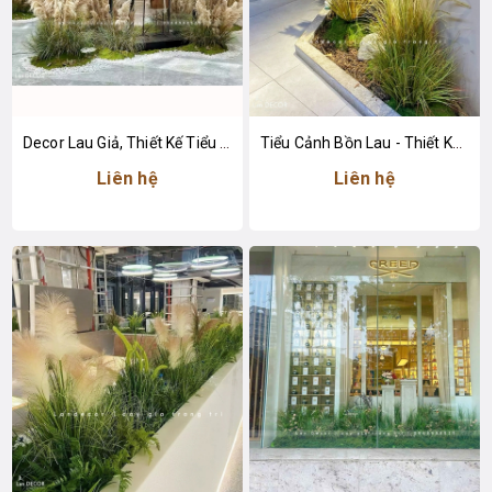
Decor Lau Giả, Thiết Kế Tiểu Cảnh Khu Vực Trưng Bày Tăng Sức Hút
Tiểu Cảnh Bồn Lau - Thiết Kế Tiểu Cảnh Lau Giả Decor Không Gian Tạo Điểm Nhấn
Liên hệ
Liên hệ