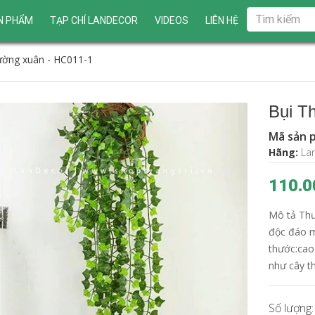
N PHẨM
TẠP CHÍ LANDECOR
VIDEOS
LIÊN HỆ
ường xuân - HC011-1
Bụi T
Mã sản 
Hãng:
La
110.0
Mô tả Thư
độc đáo m
thước:cao
như cây t
Số lượng: