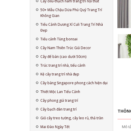
Cây oliu-thạch nam trang trí nội thất
50+ Mẫu Chậu Dừa Phú Quý Trang Trí
Không Gian
Tiểu Cảnh Dương Xỉ Culi Trang Trí Nhà
Đẹp
Tiểu cảnh Tùng bonsai
Cây Nam Thiên Trúc Giả Decor
Cây để bàn (cao dưới 50cm)
Trúc trang trí nhà, tiểu cảnh
Kệ cây trang trí nhà đẹp
Cây bàng Singapore phong cách hiện đại
Thiết Mộc Lan Tiểu Cảnh
Cây phong giả trang trí
Cây bạch đàn trang trí
THÔNG
Giỏ cây treo tường, cây leo rủ, thả trần
Mô t
Mai Đào Ngày Tết