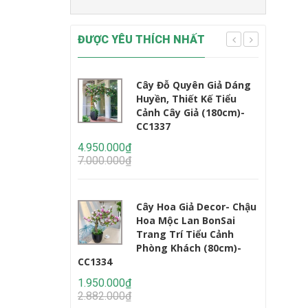
ĐƯỢC YÊU THÍCH NHẤT
Cây Đỗ Quyên Giả Dáng
Huyền, Thiết Kế Tiểu
Cảnh Cây Giả (180cm)-
CC1337
CC1233
4.950.000₫
7.000.000₫
2.450.000
3.235.000
Cây Hoa Giả Decor- Chậu
Hoa Mộc Lan BonSai
Trang Trí Tiểu Cảnh
Phòng Khách (80cm)-
CC1334
1.950.000₫
2.950.000
2.882.000₫
4.647.000