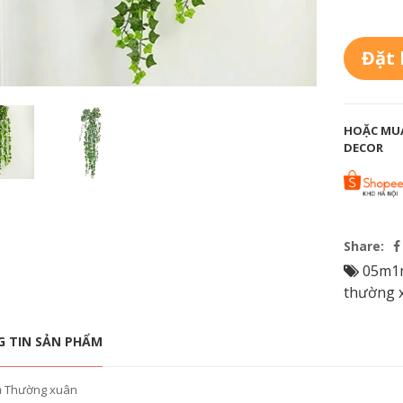
Đặt
HOẶC MUA
DECOR
Share:
05m1
thường 
 TIN SẢN PHẨM
ả Thường xuân