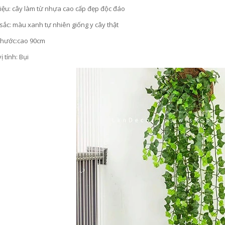
liệu: cây làm từ nhựa cao cấp đẹp độc đáo
sắc: màu xanh tự nhiên giống y cây thật
 thước:cao 90cm
ị tính: Bụi