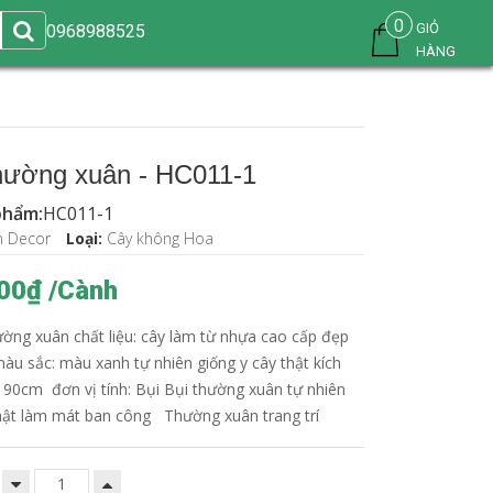
0
GIỎ
0968988525
HÀNG
hường xuân - HC011-1
phẩm:
HC011-1
n Decor
Loại:
Cây không Hoa
00₫ /Cành
ờng xuân chất liệu: cây làm từ nhựa cao cấp đẹp
àu sắc: màu xanh tự nhiên giống y cây thật kích
 90cm đơn vị tính: Bụi Bụi thường xuân tự nhiên
hật làm mát ban công Thường xuân trang trí