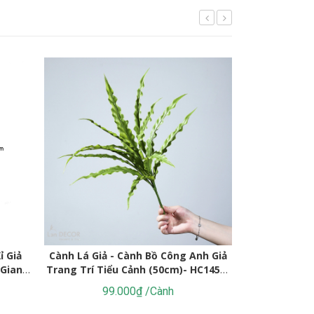
ỉ Giả
Cành Lá Giả - Cành Bồ Công Anh Giả
Cành Lá Giả T
 Gian
Trang Trí Tiểu Cảnh (50cm)- HC1451-
Dec
2
99.000₫ /Cành