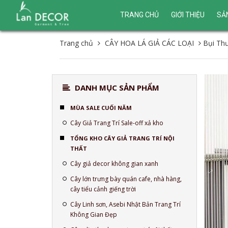
TRANG CHỦ
GIỚI THIỆU
SẢ
Trang chủ
CÂY HOA LÁ GIẢ CÁC LOẠI
Bụi Th
DANH MỤC SẢN PHẨM
MÙA SALE CUỐI NĂM
Cây Giả Trang Trí Sale-off xả kho
TỔNG KHO CÂY GIẢ TRANG TRÍ NỘI
THẤT
Cây giả decor không gian xanh
Cây lớn trưng bày quán cafe, nhà hàng,
cây tiểu cảnh giếng trời
Cây Linh sơn, Asebi Nhật Bản Trang Trí
Không Gian Đẹp