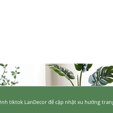
Cây Giả Decor- Cây Lan 
Cây Hoa Thiết Kế- Cây
Giả Trang Trí Tiểu Cảnh
Hoa Giấy Dáng Huyền
Văn Phòng (165cm)-
Thân Gỗ Tự Nhiên, Thiết
CC1137
Kế Tiểu Cảnh Không Gian
1.990.000₫
m)- CC1190
2.842.000₫
₫
₫
nh tiktok LanDecor để cập nhật xu hướng trang 