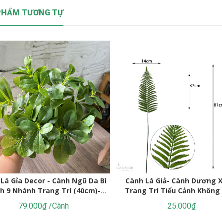
PHẨM TƯƠNG TỰ
Lá Gỉa Decor - Cành Ngũ Da Bì
Cành Lá Giả- Cành Dương X
h 9 Nhánh Trang Trí (40cm)-
Trang Trí Tiểu Cảnh Không
HC1378
(80cm)- HC1464
79.000₫ /Cành
25.000₫