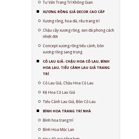
Tư Vấn Trang Trí Không Gian
XƯƠNG RỒNG GIẢ DECOR CAO CẤP
Xương rồng, hoa đá, rêu trang trí
Chậu cây xương rồng, sen đá phong cách
nhiệt đới
Concept xương rồng tiểu cảnh, bồn
xương rồng sang trọng
CỎ LAU GIẢ- CHẬU HOA CỎ LAU, BÌNH
HOA LAU, TIỂU CẢNH LAU GIẢ TRANG
TRÍ
Cỏ Lau Giả, Chậu Hoa Cỏ Lau
Kệ Hoa Cỏ Lau Giả
Tiểu Cảnh Lau Giả, Bồn Cỏ Lau
BÌNH HOA TRANG TRÍ NHÀ
Bình hoa trang trí
Bình Hoa Mộc Lan
Hoa dã quỳ tổng hợp