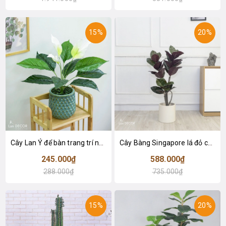
15%
20%
Cây Lan Ý để bàn trang trí nhà sang trọng (55cm) - LC2925-1
Cây Bàng Singapore lá đỏ cây giả trang trí Lan Decor (110cm) - LC2918-1
245.000₫
588.000₫
288.000₫
735.000₫
15%
20%