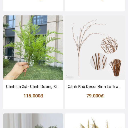
Cành Lá Giả- Cành Dương Xỉ Măng Giả Đẹp Tự Nhiên (54cm)- HC1463
Cành Khô Decor Bình Lọ Trang Trí Không Gian (110cm)- HC1495
115.000₫
79.000₫