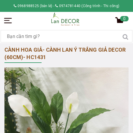
0968988525 (bán lẻ)
-
0974781440 (Công trình - Thi công)
0
CÀNH HOA GIẢ- CÀNH LAN Ý TRẮNG GIẢ DECOR
(60CM)- HC1431