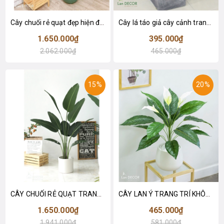
Cây chuối rẻ quạt đẹp hiện đại trang trí 1m8 - LC3019 (Gồm 12 lá)
Cây lá táo giả cây cảnh trang trí nội thất (85cm) - LC2683-1
1.650.000₫
395.000₫
2.062.000₫
465.000₫
15%
20%
CÂY CHUỐI RẺ QUẠT TRANG TRÍ 1M6 (gồm 3 nhánh) - LC3017
CÂY LAN Ý TRANG TRÍ KHÔNG GIAN HIỆN ĐẠI SANG TRỌNG (70cm) - LC2926
1.650.000₫
465.000₫
1.941.000₫
581.000₫