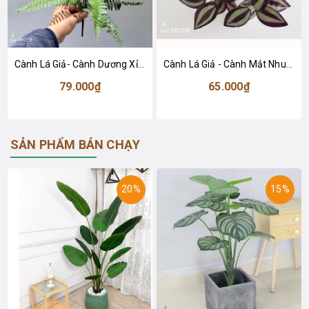
Cành Lá Giả- Cành Dương Xỉ Giả Decor Tiểu Cảnh (46cm)- HC1446
Cành Lá Giả - Cành Mắt Nhung Tím Giả Decor (40cm)- HC1476
79.000₫
65.000₫
SẢN PHẨM BÁN CHẠY
20%
15%