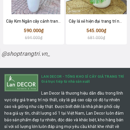
Cây Kim Ngân cây cảnh trang trí nhà đẹp (80cm) - LC1990
Cây lá xẻ hiện đại trang trí nhà (65cm) - LC3022
590.000₫
545.000₫
694.000₫
681.000₫
@shoptrangtri.vn_
LAN DECOR - TỔNG KHO SỈ CÂY GIẢ TRANG TRÍ
Giá trực tiếp từ nhà sản xuất
Lan Decor là thương hiệu dẫn đầu trong lĩnh
vực cây giả trang trí nội thất, cây lá giả cao cấp có độ tự nhiên
cao và giống như cây thật. Được biết đến là nhà phân phối cây
hoa giả uy tín, chất lượng số 1 tại Việt Nam, Lan Decor luôn đảm
bảo sản phẩm đẹp tự nhiên, độc đáo và khác biệt, kho hàng bán
sỉ với số lượng lớn luôn đáp ứng mọi yêu cầu khắt khe nhất về