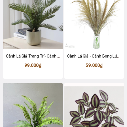
Cành Lá Giả Trang Trí- Cành Vạn Tuế Giả Thiết Kế Tiểu Cảnh Chậu Cây Trang Trí (35cm)- HC1441-1
Cành Lá Giả - Cành Bông Lúa Mạch Giả Decor (90cm)- HC1423
99.000₫
59.000₫