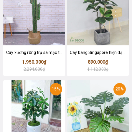
Cây xương rồng trụ sa mạc trang trí loại 2 tay (155cm) - LC2912
Cây bàng Singapore hiện đại trang trí nhà đẹp (120cm) - LC2913
1.950.000₫
890.000₫
2.294.000₫
1.112.000₫
15%
20%