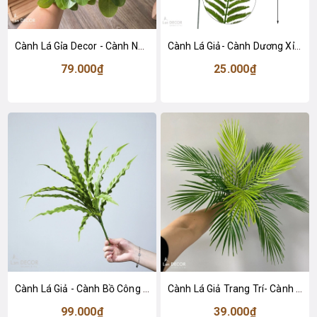
Cành Lá Gỉa Decor - Cành Ngũ Da Bì Xanh 9 Nhánh Trang Trí (40cm)- HC1378
Cành Lá Giả- Cành Dương Xỉ Giả Trang Trí Tiểu Cảnh Không Gian (80cm)- HC1464
79.000₫
25.000₫
Cành Lá Giả - Cành Bồ Công Anh Giả Trang Trí Tiểu Cảnh (50cm)- HC1451-2
Cành Lá Giả Trang Trí- Cành Dừa Giả Decor- HC1445
99.000₫
39.000₫