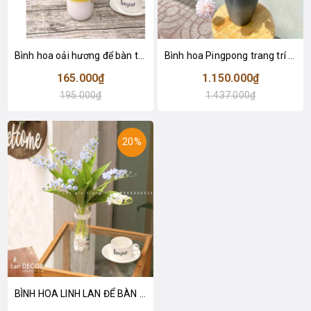
Bình hoa oải hương để bàn trang trí- CC973
Bình hoa Pingpong trang trí phòng khách- CC921
165.000₫
1.150.000₫
195.000₫
1.437.000₫
20%
BÌNH HOA LINH LAN ĐỂ BÀN XINH XẮN - CC895