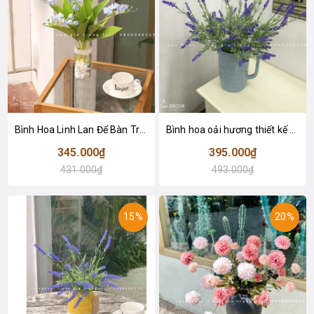
Bình Hoa Linh Lan Để Bàn Trang Trí- CC991
Bình hoa oải hương thiết kế để bàn - CC980
345.000₫
395.000₫
431.000₫
493.000₫
15%
20%