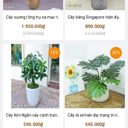
Cây xương rồng trụ sa mạc trang trí loại 2 tay (155cm) - LC2912
Cây bàng Singapore hiện đại trang trí nhà đẹp (120cm) - LC2913
1.950.000₫
890.000₫
2.294.000₫
1.112.000₫
15%
20%
Cây Kim Ngân cây cảnh trang trí nhà đẹp (80cm) - LC1990
Cây lá xẻ hiện đại trang trí nhà (65cm) - LC3022
590.000₫
545.000₫