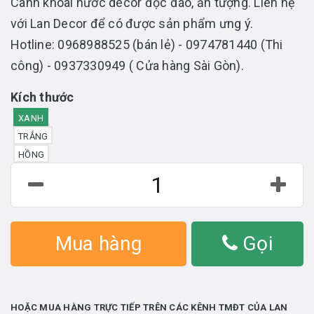
Cành khoai nước decor độc đáo, ấn tượng. Liên hệ
với Lan Decor để có được sản phẩm ưng ý.
Hotline: 0968988525 (bán lẻ) - 0974781440 (Thi
công) - 0937330949 ( Cửa hàng Sài Gòn).
Kích thước
XANH
TRẮNG
HỒNG
Mua hàng
Gọi
HOẶC MUA HÀNG TRỰC TIẾP TRÊN CÁC KÊNH TMĐT CỦA LAN