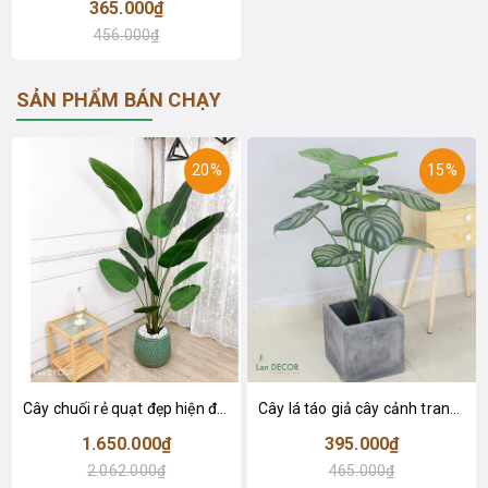
365.000₫
456.000₫
SẢN PHẨM BÁN CHẠY
20%
15%
Cây chuối rẻ quạt đẹp hiện đại trang trí 1m8 - LC3019 (Gồm 12 lá)
Cây lá táo giả cây cảnh trang trí nội thất (85cm) - LC2683-1
1.650.000₫
395.000₫
2.062.000₫
465.000₫