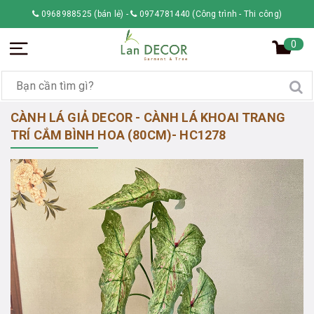
0968988525 (bán lẻ)
-
0974781440 (Công trình - Thi công)
0
CÀNH LÁ GIẢ DECOR - CÀNH LÁ KHOAI TRANG
TRÍ CẮM BÌNH HOA (80CM)- HC1278