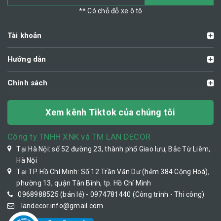
** Có chỗ đỗ xe ô tô
Tài khoản
Hướng dẫn
Chính sách
Xem kênh Tiktok của chúng tôi
Công ty TNHH XNK và TM LAN DECOR
Tại Hà Nội: số 52 đường 23, thành phố Giao lưu, Bắc Từ Liêm,
Hà Nội
Tại TP. Hồ Chí Minh: Số 12 Trần Văn Dư (hẻm 384 Cộng Hoà),
phường 13, quận Tân Bình, tp. Hồ Chí Minh
0968988525 (bán lẻ) - 0974781440 (Công trình - Thi công)
landecor.info@gmail.com