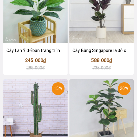
Cây Lan Ý để bàn trang trí nhà sang trọng (55cm) - LC2925-1
Cây Bàng Singapore lá đỏ cây giả trang trí Lan Decor (110cm) - LC2918-1
245.000₫
588.000₫
288.000₫
735.000₫
15%
20%