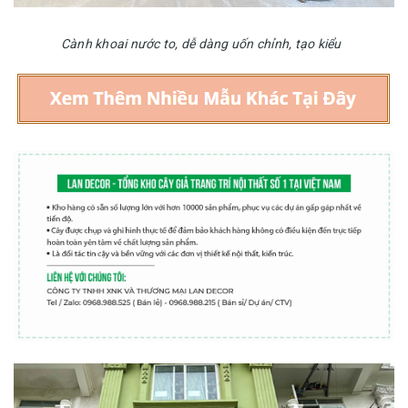
Cành khoai nước to, dễ dàng uốn chỉnh, tạo kiểu