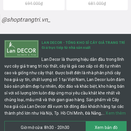
694.000₫
681.000₫
@shoptrangtri.vn_
LAN DECOR - TỔNG KHO SỈ CÂY GIẢ TRANG TRÍ
Giá trực tiếp từ nhà sản xuất
Lan Decor là thương hiệu dẫn đầu trong lĩnh
vực cây giả trang trí nội thất, cây lá giả cao cấp có độ tự nhiên
cao và giống như cây thật. Được biết đến là nhà phân phối cây
hoa giả uy tín, chất lượng số 1 tại Việt Nam, Lan Decor luôn đảm
bảo sản phẩm đẹp tự nhiên, độc đáo và khác biệt, kho hàng bán
sỉ với số lượng lớn luôn đáp ứng mọi yêu cầu khắt khe nhất về
chủng loại, mẫu mã và thời gian giao hàng. Sản phẩm về Cây
hoa giả của Lan Decor đã vươn tới đông đảo khách hàng tại các
thành phố lớn như Hà Nội, Tp. Hồ Chí Minh, Đà Nẵng,…
Xem thêm
Giờ mở cửa: 8h30 - 20h30
Xem bản đồ