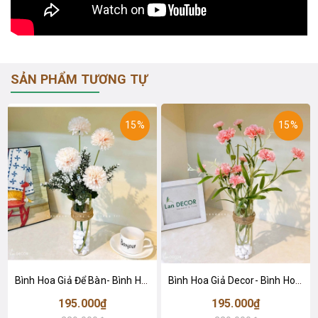
SẢN PHẨM TƯƠNG TỰ
15%
15%
Bình Hoa Giả Để Bàn- Bình Hoa PingPong Trang Trí Kệ Tủ- CC1077
Bình Hoa Giả Decor- Bình Hoa Cẩm Chướng Để Bàn Xinh- CC1076
195.000₫
195.000₫