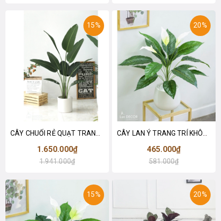
15%
20%
CÂY CHUỐI RẺ QUẠT TRANG TRÍ 1M6 (gồm 3 nhánh) - LC3017
CÂY LAN Ý TRANG TRÍ KHÔNG GIAN HIỆN ĐẠI SANG TRỌNG (70cm) - LC2926
1.650.000₫
465.000₫
1.941.000₫
581.000₫
15%
20%