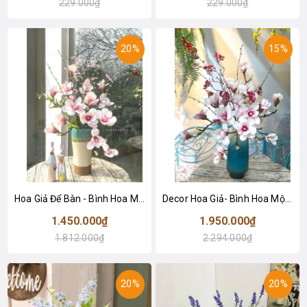
229.000₫
229.000₫
20%
15%
Hoa Giả Để Bàn - Bình Hoa Mộc Lan Giả Trang Trí Sang Trọng- CC1020
Decor Hoa Giả- Bình Hoa Mộc Lan Để Bàn Đẹp- CC1019
1.450.000₫
1.950.000₫
1.812.000₫
2.294.000₫
20%
20%