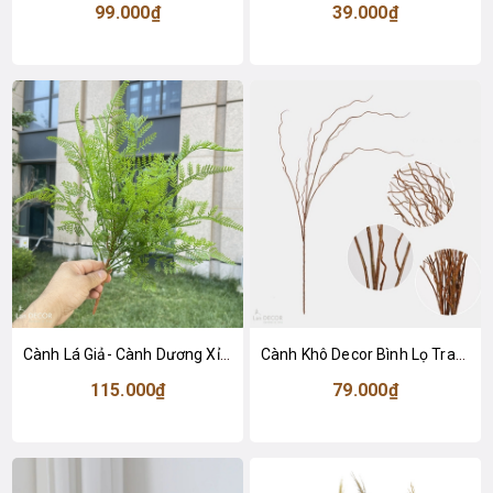
99.000₫
39.000₫
Cành Lá Giả- Cành Dương Xỉ Măng Giả Đẹp Tự Nhiên (54cm)- HC1463
Cành Khô Decor Bình Lọ Trang Trí Không Gian (110cm)- HC1495
115.000₫
79.000₫