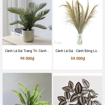
Cành Lá Giả Trang Trí- Cành Vạn Tuế Giả Thiết Kế Tiểu Cảnh Chậu Cây Trang Trí (35cm)- HC1441-1
Cành Lá Giả - Cành Bông Lúa Mạch Giả Decor (90cm)- HC1423
99.000₫
59.000₫