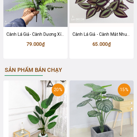
Cành Lá Giả- Cành Dương Xỉ Giả Decor Tiểu Cảnh (46cm)- HC1446
Cành Lá Giả - Cành Mắt Nhung Tím Giả Decor (40cm)- HC1476
79.000₫
65.000₫
SẢN PHẨM BÁN CHẠY
20%
15%