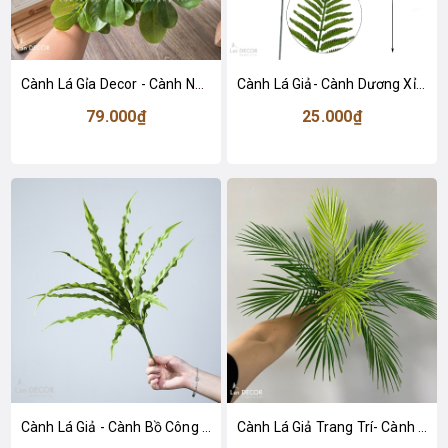
Cành Lá Gỉa Decor - Cành Ngũ Da Bì Xanh 9 Nhánh Trang Trí (40cm)- HC1378
Cành Lá Giả- Cành Dương Xỉ Giả Trang Trí Tiểu Cảnh Không Gian (80cm)- HC1464
79.000₫
25.000₫
Cành Lá Giả - Cành Bồ Công Anh Giả Trang Trí Tiểu Cảnh (50cm)- HC1451-2
Cành Lá Giả Trang Trí- Cành Dừa Giả Decor- HC1445