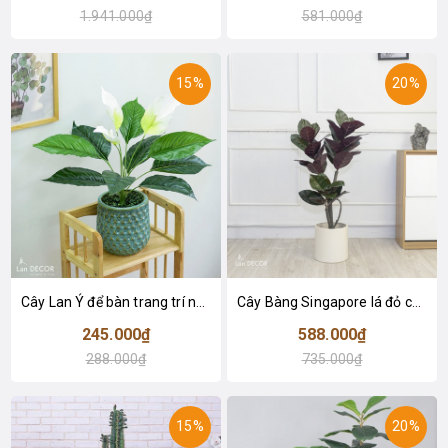
1.941.000₫
581.000₫
15%
20%
Cây Lan Ý để bàn trang trí nhà sang trọng (55cm) - LC2925-1
Cây Bàng Singapore lá đỏ cây giả trang trí Lan Decor (110cm) - LC2918-1
245.000₫
588.000₫
288.000₫
735.000₫
15%
20%