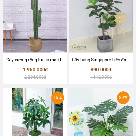
Cây xương rồng trụ sa mạc trang trí loại 2 tay (155cm) - LC2912
Cây bàng Singapore hiện đại trang trí nhà đẹp (120cm) - LC2913
1.950.000₫
890.000₫
2.294.000₫
1.112.000₫
15%
20%