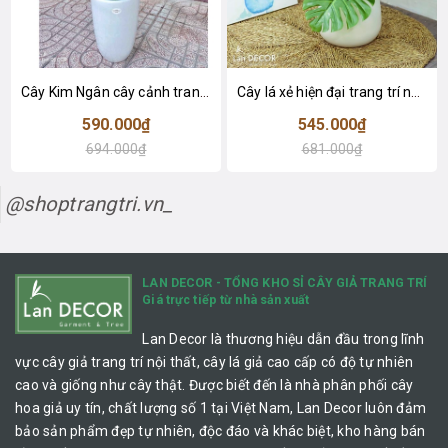
Cây Kim Ngân cây cảnh trang trí nhà đẹp (80cm) - LC1990
Cây lá xẻ hiện đại trang trí nhà (65cm) - LC3022
590.000₫
545.000₫
694.000₫
681.000₫
@shoptrangtri.vn_
LAN DECOR - TỔNG KHO SỈ CÂY GIẢ TRANG TRÍ
Giá trực tiếp từ nhà sản xuất
Lan Decor là thương hiệu dẫn đầu trong lĩnh
vực cây giả trang trí nội thất, cây lá giả cao cấp có độ tự nhiên
cao và giống như cây thật. Được biết đến là nhà phân phối cây
hoa giả uy tín, chất lượng số 1 tại Việt Nam, Lan Decor luôn đảm
bảo sản phẩm đẹp tự nhiên, độc đáo và khác biệt, kho hàng bán