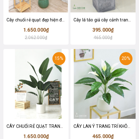
Cây chuối rẻ quạt đẹp hiện đại trang trí 1m8 - LC3019 (Gồm 12 lá)
Cây lá táo giả cây cảnh trang trí nội thất (85cm) - LC2683-1
1.650.000₫
395.000₫
2.062.000₫
465.000₫
15%
20%
CÂY CHUỐI RẺ QUẠT TRANG TRÍ 1M6 (gồm 3 nhánh) - LC3017
CÂY LAN Ý TRANG TRÍ KHÔNG GIAN HIỆN ĐẠI SANG TRỌNG (70cm) - LC2926
1.650.000₫
465.000₫