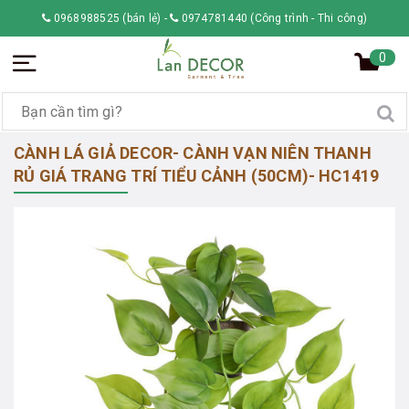
0968988525 (bán lẻ)
-
0974781440 (Công trình - Thi công)
0
CÀNH LÁ GIẢ DECOR- CÀNH VẠN NIÊN THANH
RỦ GIÁ TRANG TRÍ TIỂU CẢNH (50CM)- HC1419