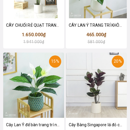
CÂY CHUỐI RẺ QUẠT TRANG TRÍ 1M6 (gồm 3 nhánh) - LC3017
CÂY LAN Ý TRANG TRÍ KHÔNG GIAN HIỆN ĐẠI SANG TRỌNG (70cm) - LC2926
1.650.000₫
465.000₫
1.941.000₫
581.000₫
15%
20%
Cây Lan Ý để bàn trang trí nhà sang trọng (55cm) - LC2925-1
Cây Bàng Singapore lá đỏ cây giả trang trí Lan Decor (110cm) - LC2918-1