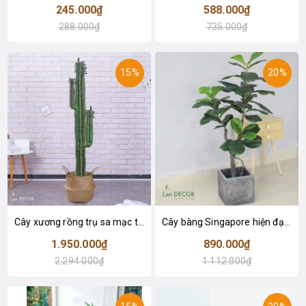
245.000₫
588.000₫
288.000₫
735.000₫
15%
20%
Cây xương rồng trụ sa mạc trang trí loại 2 tay (155cm) - LC2912
Cây bàng Singapore hiện đại trang trí nhà đẹp (120cm) - LC2913
1.950.000₫
890.000₫
2.294.000₫
1.112.000₫