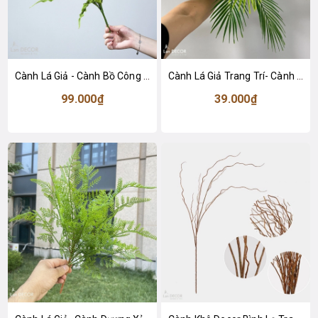
Cành Lá Giả - Cành Bồ Công Anh Giả Trang Trí Tiểu Cảnh (50cm)- HC1451-2
Cành Lá Giả Trang Trí- Cành Dừa Giả Decor- HC1445
99.000₫
39.000₫