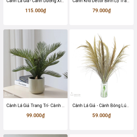
Cành Lá Giả- Cành Dương Xỉ Măng Giả Đẹp Tự Nhiên (54cm)- HC1463
Cành Khô Decor Bình Lọ Trang Trí Không Gian (110cm)- HC1495
115.000₫
79.000₫
Cành Lá Giả Trang Trí- Cành Vạn Tuế Giả Thiết Kế Tiểu Cảnh Chậu Cây Trang Trí (35cm)- HC1441-1
Cành Lá Giả - Cành Bông Lúa Mạch Giả Decor (90cm)- HC1423
99.000₫
59.000₫