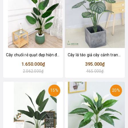
Cây chuối rẻ quạt đẹp hiện đại trang trí 1m8 - LC3019 (Gồm 12 lá)
Cây lá táo giả cây cảnh trang trí nội thất (85cm) - LC2683-1
1.650.000₫
395.000₫
2.062.000₫
465.000₫
15%
20%