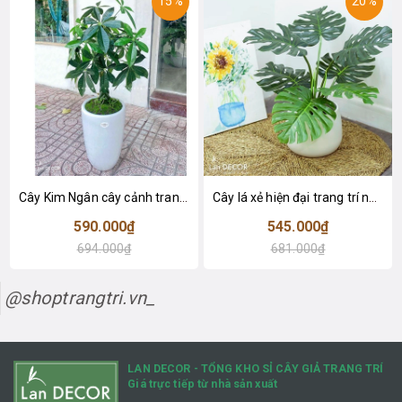
15%
20%
Cây Kim Ngân cây cảnh trang trí nhà đẹp (80cm) - LC1990
Cây lá xẻ hiện đại trang trí nhà (65cm) - LC3022
590.000₫
545.000₫
694.000₫
681.000₫
@shoptrangtri.vn_
LAN DECOR - TỔNG KHO SỈ CÂY GIẢ TRANG TRÍ
Giá trực tiếp từ nhà sản xuất