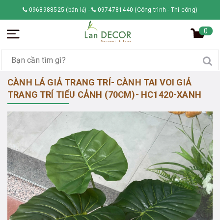
0968988525 (bán lẻ)
-
0974781440 (Công trình - Thi công)
0
CÀNH LÁ GIẢ TRANG TRÍ- CÀNH TAI VOI GIẢ
TRANG TRÍ TIỂU CẢNH (70CM)- HC1420-XANH