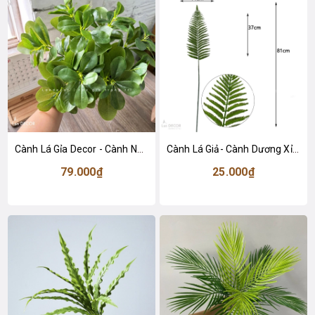
Cành Lá Gỉa Decor - Cành Ngũ Da Bì Xanh 9 Nhánh Trang Trí (40cm)- HC1378
Cành Lá Giả- Cành Dương Xỉ Giả Trang Trí Tiểu Cảnh Không Gian (80cm)- HC1464
79.000₫
25.000₫