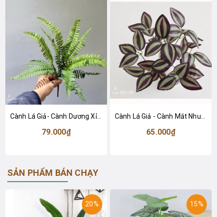
Cành Lá Giả- Cành Dương Xỉ Giả Decor Tiểu Cảnh (46cm)- HC1446
Cành Lá Giả - Cành Mắt Nhung Tím Giả Decor (40cm)- HC1476
79.000₫
65.000₫
SẢN PHẨM BÁN CHẠY
20%
15%