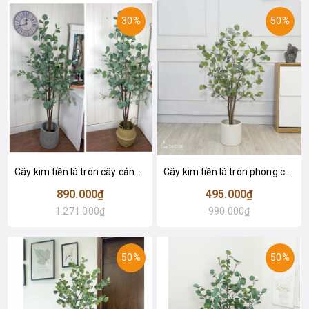
30%
50%
Cây kim tiền lá tròn cây cảnh trang trí cao 150cm - LC3001
Cây kim tiền lá tròn phong cách Bắc Âu đẹp 120cm - LC3000
890.000₫
495.000₫
1.271.000₫
990.000₫
50%
50%