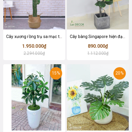
Cây xương rồng trụ sa mạc trang trí loại 2 tay (155cm) - LC2912
Cây bàng Singapore hiện đại trang trí nhà đẹp (120cm) - LC2913
1.950.000₫
890.000₫
2.294.000₫
1.112.000₫
15%
20%