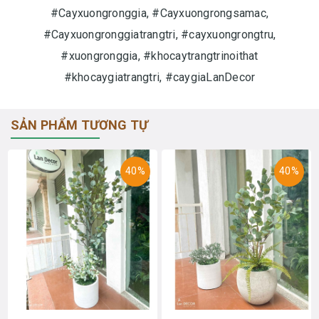
#Cayxuongronggia, #Cayxuongrongsamac,
#Cayxuongronggiatrangtri, #cayxuongrongtru,
#xuongronggia, #khocaytrangtrinoithat
#khocaygiatrangtri, #caygiaLanDecor
SẢN PHẨM TƯƠNG TỰ
40%
40%