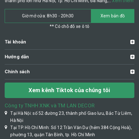
thành phố lớn như Hà Nội, Tp. Hồ Chí Minh, Đà Nẵng,…
Xem thêm
Giờ mở cửa: 8h30 - 20h30
Xem bản đồ
** Có chỗ đỗ xe ô tô
Tài khoản
Hướng dẫn
Chính sách
Xem kênh Tiktok của chúng tôi
Công ty TNHH XNK và TM LAN DECOR
Tại Hà Nội: số 52 đường 23, thành phố Giao lưu, Bắc Từ Liêm,
Hà Nội
Tại TP. Hồ Chí Minh: Số 12 Trần Văn Dư (hẻm 384 Cộng Hoà),
phường 13, quận Tân Bình, tp. Hồ Chí Minh