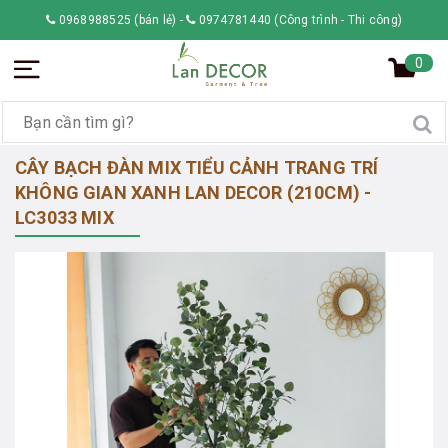
0968988525 (bán lẻ)
-
0974781440 (Công trình - Thi công)
0
CÂY BẠCH ĐÀN MIX TIỂU CẢNH TRANG TRÍ
KHÔNG GIAN XANH LAN DECOR (210CM) -
LC3033 MIX