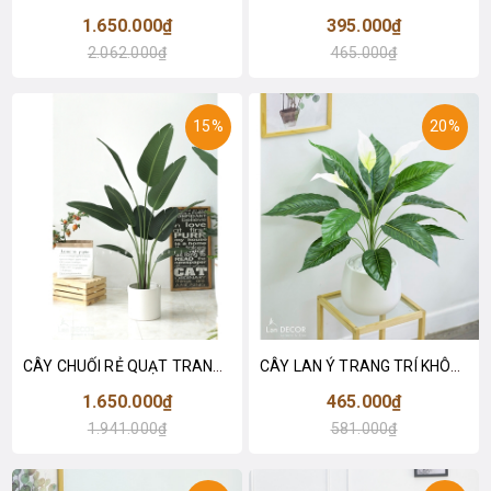
1.650.000₫
395.000₫
2.062.000₫
465.000₫
15%
20%
CÂY CHUỐI RẺ QUẠT TRANG TRÍ 1M6 (gồm 3 nhánh) - LC3017
CÂY LAN Ý TRANG TRÍ KHÔNG GIAN HIỆN ĐẠI SANG TRỌNG (70cm) - LC2926
1.650.000₫
465.000₫
1.941.000₫
581.000₫