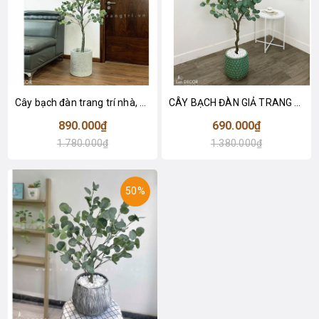
Cây bạch đàn trang trí nhà, quán cafe đẹp LanDecor (165cm) - LC3051
CÂY BẠCH ĐÀN GIẢ TRANG TRÍ NHÀ (130cm) - LC3050
890.000₫
690.000₫
1.780.000₫
1.380.000₫
50%