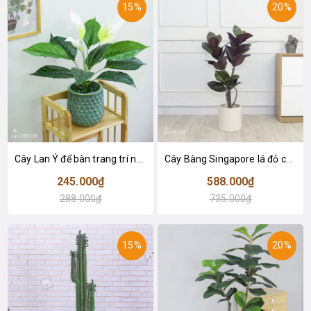
15%
20%
Cây Lan Ý để bàn trang trí nhà sang trọng (55cm) - LC2925-1
Cây Bàng Singapore lá đỏ cây giả trang trí Lan Decor (110cm) - LC2918-1
245.000₫
588.000₫
288.000₫
735.000₫
15%
20%