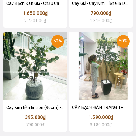
Cây Bạch Đàn Giả- Chậu Cây Bạch Đàn Bắc Âu Trang Trí Đẹp Mắt (185cm)- CC1139
Cây Giả- Cây Kim Tiền Giả Decor Nội Thất (115cm)- CC1138
1.650.000₫
790.000₫
2.750.000₫
1.316.000₫
50%
50%
Cây kim tiền lá tròn (90cm) - LC3063
CÂY BẠCH ĐÀN TRANG TRÍ KHÔNG GIAN XANH LAN DECOR (210CM) - LC3033
395.000₫
1.590.000₫
790.000₫
3.180.000₫