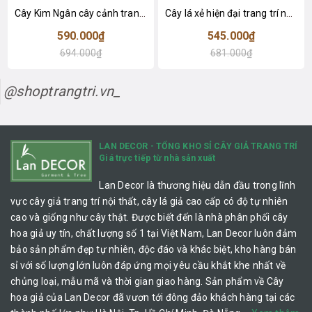
Cây Kim Ngân cây cảnh trang trí nhà đẹp (80cm) - LC1990
Cây lá xẻ hiện đại trang trí nhà (65cm) - LC3022
590.000₫
545.000₫
694.000₫
681.000₫
@shoptrangtri.vn_
LAN DECOR - TỔNG KHO SỈ CÂY GIẢ TRANG TRÍ
Giá trực tiếp từ nhà sản xuất
Lan Decor là thương hiệu dẫn đầu trong lĩnh
vực cây giả trang trí nội thất, cây lá giả cao cấp có độ tự nhiên
cao và giống như cây thật. Được biết đến là nhà phân phối cây
hoa giả uy tín, chất lượng số 1 tại Việt Nam, Lan Decor luôn đảm
bảo sản phẩm đẹp tự nhiên, độc đáo và khác biệt, kho hàng bán
sỉ với số lượng lớn luôn đáp ứng mọi yêu cầu khắt khe nhất về
chủng loại, mẫu mã và thời gian giao hàng. Sản phẩm về Cây
hoa giả của Lan Decor đã vươn tới đông đảo khách hàng tại các