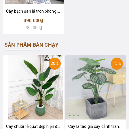
Cây bạch đàn lá tròn phong cách Bắc âu LanDecor (85cm) - LC3049
390.000₫
780.000₫
SẢN PHẨM BÁN CHẠY
20%
15%
Cây chuối rẻ quạt đẹp hiện đại trang trí 1m8 - LC3019 (Gồm 12 lá)
Cây lá táo giả cây cảnh trang trí nội thất (85cm) - LC2683-1