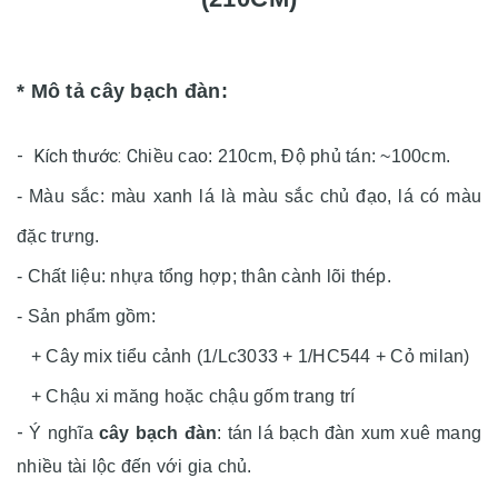
* Mô tả cây bạch đàn:
- Kích thước:
C
hiều cao: 210cm, Độ phủ tán: ~100cm.
- Màu sắc: màu xanh lá là màu sắc chủ đạo, lá có màu
đặc trưng.
- Chất liệu: nhựa tổng hợp; thân cành lõi thép.
- Sản phẩm gồm:
+ Cây mix tiểu cảnh (1/Lc3033 + 1/HC544 + Cỏ milan)
+ Chậu xi măng hoặc chậu gốm trang trí
-
Ý nghĩa
cây bạch đàn
: tán lá bạch đàn xum xuê mang
nhiều tài lộc đến với gia chủ.