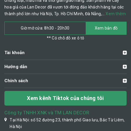
chủng loại, mẫu mã và thời gian giao hàng. Sản phẩm về Cây
hoa giả của Lan Decor đã vươn tới đông đảo khách hàng tại các
thành phố lớn như Hà Nội, Tp. Hồ Chí Minh, Đà Nẵng,…
Xem thêm
Giờ mở cửa: 8h30 - 20h30
Xem bản đồ
** Có chỗ đỗ xe ô tô
Tài khoản
Hướng dẫn
Chính sách
Xem kênh Tiktok của chúng tôi
Công ty TNHH XNK và TM LAN DECOR
Tại Hà Nội: số 52 đường 23, thành phố Giao lưu, Bắc Từ Liêm,
Hà Nội