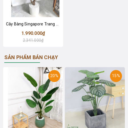
Cây Bàng Singapore Trang Trí Không Gian Hiện Đại (145cm)- CC992
1.990.000₫
2.341.000₫
SẢN PHẨM BÁN CHẠY
20%
15%