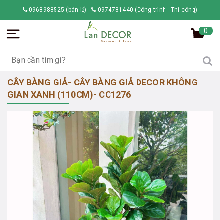
0968988525 (bán lẻ)
-
0974781440 (Công trình - Thi công)
0
CÂY BÀNG GIẢ- CÂY BÀNG GIẢ DECOR KHÔNG
GIAN XANH (110CM)- CC1276