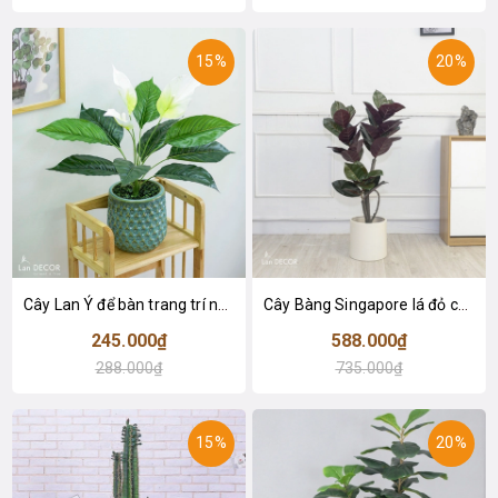
15%
20%
Cây Lan Ý để bàn trang trí nhà sang trọng (55cm) - LC2925-1
Cây Bàng Singapore lá đỏ cây giả trang trí Lan Decor (110cm) - LC2918-1
245.000₫
588.000₫
288.000₫
735.000₫
15%
20%