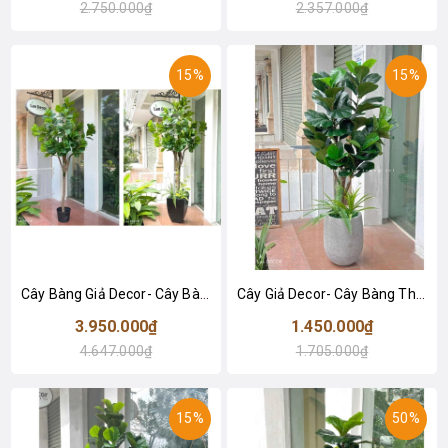
2.750.000₫
2.357.000₫
15%
15%
Cây Bàng Giả Decor- Cây Bàng Lá Non Thiết Kế Tiểu Cảnh Cửa Hiệu, Trung Tâm Thương Mại (210cm)- CC1114
Cây Giả Decor- Cây Bàng Thiết Kế Trang Trí Không Gian (145cm)- CC1045
3.950.000₫
1.450.000₫
4.647.000₫
1.705.000₫
15%
50%