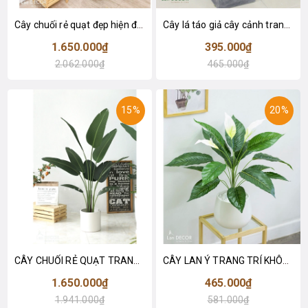
Cây chuối rẻ quạt đẹp hiện đại trang trí 1m8 - LC3019 (Gồm 12 lá)
Cây lá táo giả cây cảnh trang trí nội thất (85cm) - LC2683-1
1.650.000₫
395.000₫
2.062.000₫
465.000₫
15%
20%
CÂY CHUỐI RẺ QUẠT TRANG TRÍ 1M6 (gồm 3 nhánh) - LC3017
CÂY LAN Ý TRANG TRÍ KHÔNG GIAN HIỆN ĐẠI SANG TRỌNG (70cm) - LC2926
1.650.000₫
465.000₫
1.941.000₫
581.000₫