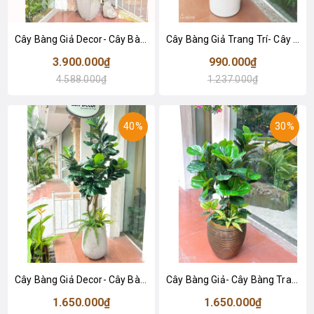
Cây Bàng Giả Decor- Cây Bàng Giả Trang Trí Tiểu Cảnh Cửa Hiệu (240cm)- CC1294
Cây Bàng Giả Trang Trí- Cây Bàng Lá Đỏ Trang Trí Tiểu Cảnh Văn Phòng (115cm)- CC1150
3.900.000₫
990.000₫
4.588.000₫
1.237.000₫
40%
30%
Cây Bàng Giả Decor- Cây Bàng Giả Thiết Kế Lan Decor, Trang Trí Không Gian Xanh Hiện Đại (170cm)- CC1147
Cây Bàng Giả- Cây Bàng Trang Trí Nhà, Văn Phòng, Cửa Hiệu Đẹp Tự Nhiên (120cm)- CC1136
1.650.000₫
1.650.000₫