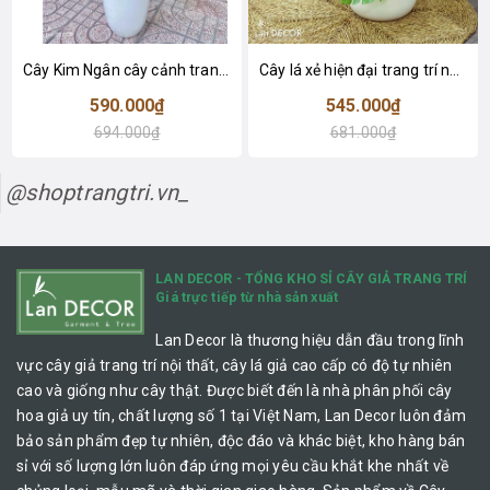
Cây Kim Ngân cây cảnh trang trí nhà đẹp (80cm) - LC1990
Cây lá xẻ hiện đại trang trí nhà (65cm) - LC3022
590.000₫
545.000₫
694.000₫
681.000₫
@shoptrangtri.vn_
LAN DECOR - TỔNG KHO SỈ CÂY GIẢ TRANG TRÍ
Giá trực tiếp từ nhà sản xuất
Lan Decor là thương hiệu dẫn đầu trong lĩnh
vực cây giả trang trí nội thất, cây lá giả cao cấp có độ tự nhiên
cao và giống như cây thật. Được biết đến là nhà phân phối cây
hoa giả uy tín, chất lượng số 1 tại Việt Nam, Lan Decor luôn đảm
bảo sản phẩm đẹp tự nhiên, độc đáo và khác biệt, kho hàng bán
sỉ với số lượng lớn luôn đáp ứng mọi yêu cầu khắt khe nhất về