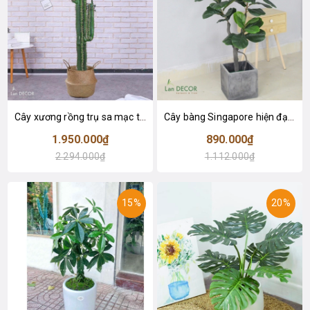
Cây xương rồng trụ sa mạc trang trí loại 2 tay (155cm) - LC2912
Cây bàng Singapore hiện đại trang trí nhà đẹp (120cm) - LC2913
1.950.000₫
890.000₫
2.294.000₫
1.112.000₫
15%
20%