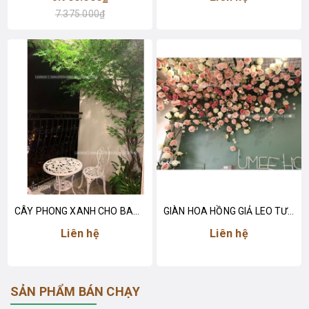
7.375.000₫
CÂY PHONG XANH CHO BAN CÔNG - TB008
GIÀN HOA HỒNG GIẢ LEO TƯỜNG - GH011
Liên hệ
Liên hệ
SẢN PHẨM BÁN CHẠY