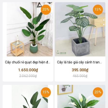
20%
15%
Cây chuối rẻ quạt đẹp hiện đại trang trí 1m8 - LC3019 (Gồm 12 lá)
Cây lá táo giả cây cảnh trang trí nội thất (85cm) - LC2683-1
1.650.000₫
395.000₫
2.062.000₫
465.000₫
15%
20%