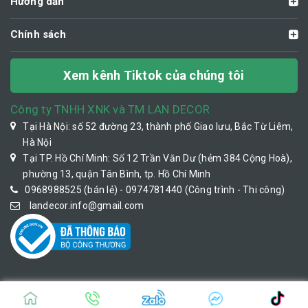
Hướng dẫn
Chính sách
Xem kênh Tiktok của chúng tôi
Công ty TNHH XNK và TM LAN DECOR
Tại Hà Nội: số 52 đường 23, thành phố Giao lưu, Bắc Từ Liêm,
Hà Nội
Tại TP. Hồ Chí Minh: Số 12 Trần Văn Dư (hẻm 384 Cộng Hoà),
phường 13, quận Tân Bình, tp. Hồ Chí Minh
0968988525 (bán lẻ) - 0974781440 (Công trình - Thi công)
landecor.info@gmail.com