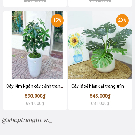
15%
20%
Cây Kim Ngân cây cảnh trang trí nhà đẹp (80cm) - LC1990
Cây lá xẻ hiện đại trang trí nhà (65cm) - LC3022
590.000₫
545.000₫
694.000₫
681.000₫
@shoptrangtri.vn_