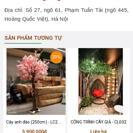
Địa chỉ: Số 27, ngõ 61, Phạm Tuấn Tài (ngõ 445,
Hoàng Quốc Việt), Hà Nội
SẢN PHẨM TƯƠNG TỰ
20%
Cây anh đào (250cm) - LC2760-1
CÔNG TRÌNH CÂY GIẢ - CL002
5.900.000₫
Liên hệ