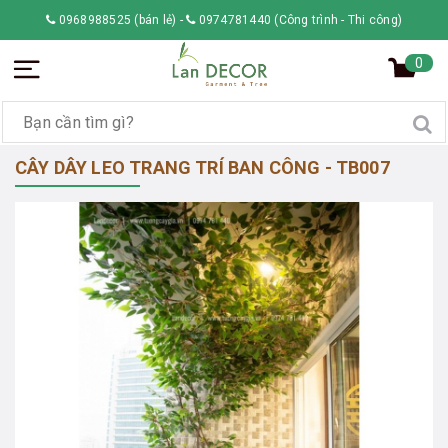
0968988525 (bán lẻ)
-
0974781440 (Công trình - Thi công)
0
CÂY DÂY LEO TRANG TRÍ BAN CÔNG - TB007