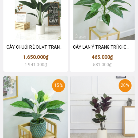
CÂY CHUỐI RẺ QUẠT TRANG TRÍ 1M6 (gồm 3 nhánh) - LC3017
CÂY LAN Ý TRANG TRÍ KHÔNG GIAN HIỆN ĐẠI SANG TRỌNG (70cm) - LC2926
1.650.000₫
465.000₫
1.941.000₫
581.000₫
15%
20%