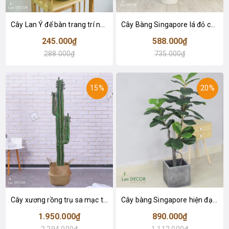
Cây Lan Ý để bàn trang trí nhà sang trọng (55cm) - LC2925-1
Cây Bàng Singapore lá đỏ cây giả trang trí Lan Decor (110cm) - LC2918-1
245.000₫
588.000₫
288.000₫
735.000₫
15%
20%
Cây xương rồng trụ sa mạc trang trí loại 2 tay (155cm) - LC2912
Cây bàng Singapore hiện đại trang trí nhà đẹp (120cm) - LC2913
1.950.000₫
890.000₫
2.294.000₫
1.112.000₫