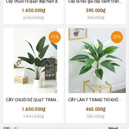
Cây chuối rẻ quạt đẹp hiện đại trang trí 1m8 - LC3019 (Gồm 12 lá)
Cây lá táo giả cây cảnh trang trí nội thất (85cm) - LC2683-1
1.650.000₫
395.000₫
2.062.000₫
465.000₫
15%
20%
CÂY CHUỐI RẺ QUẠT TRANG TRÍ 1M6 (gồm 3 nhánh) - LC3017
CÂY LAN Ý TRANG TRÍ KHÔNG GIAN HIỆN ĐẠI SANG TRỌNG (70cm) - LC2926
1.650.000₫
465.000₫
1.941.000₫
581.000₫