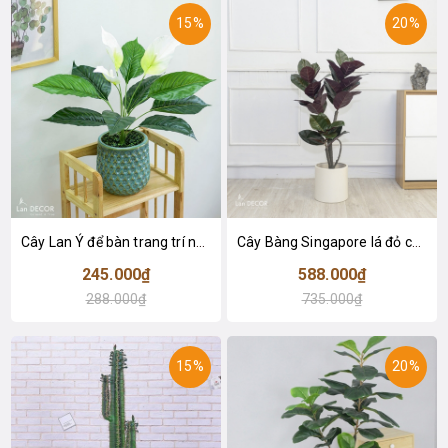
15%
20%
Cây Lan Ý để bàn trang trí nhà sang trọng (55cm) - LC2925-1
Cây Bàng Singapore lá đỏ cây giả trang trí Lan Decor (110cm) - LC2918-1
245.000₫
588.000₫
288.000₫
735.000₫
15%
20%