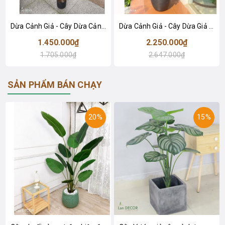
Dừa Cảnh Giả - Cây Dừa Cảnh Giả Decor Cửa Hiệu (150cm)- LC3678
Dừa Cảnh Giả - Cây Dừa Giả Trang Trí Văn Phòng Tạo Điểm Nhấn Tinh Tế (180cm)- LC2962
1.450.000₫
2.250.000₫
1.705.000₫
2.647.000₫
SẢN PHẨM BÁN CHẠY
20%
15%