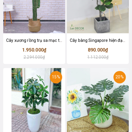
Cây xương rồng trụ sa mạc trang trí loại 2 tay (155cm) - LC2912
Cây bàng Singapore hiện đại trang trí nhà đẹp (120cm) - LC2913
1.950.000₫
890.000₫
2.294.000₫
1.112.000₫
15%
20%