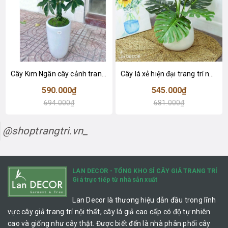
Cây Kim Ngân cây cảnh trang trí nhà đẹp (80cm) - LC1990
Cây lá xẻ hiện đại trang trí nhà (65cm) - LC3022
590.000₫
545.000₫
694.000₫
681.000₫
@shoptrangtri.vn_
LAN DECOR - TỔNG KHO SỈ CÂY GIẢ TRANG TRÍ
Giá trực tiếp từ nhà sản xuất
Lan Decor là thương hiệu dẫn đầu trong lĩnh
vực cây giả trang trí nội thất, cây lá giả cao cấp có độ tự nhiên
cao và giống như cây thật. Được biết đến là nhà phân phối cây