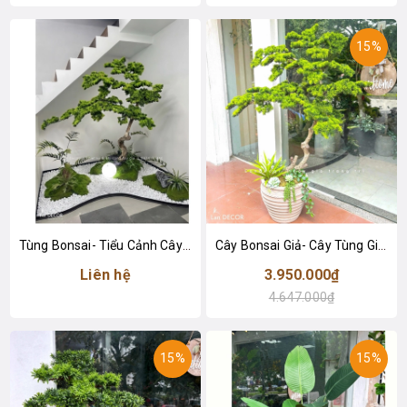
15%
Tùng Bonsai- Tiểu Cảnh Cây Tùng Bonsai Giả Thiết Kế Không Gian
Cây Bonsai Giả- Cây Tùng Giả Dáng Bonsai Thiết Kế Lan Decor (150cm)- CC1377
Liên hệ
3.950.000₫
4.647.000₫
15%
15%