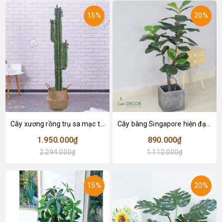
15%
20%
Cây xương rồng trụ sa mạc trang trí loại 2 tay (155cm) - LC2912
Cây bàng Singapore hiện đại trang trí nhà đẹp (120cm) - LC2913
1.950.000₫
890.000₫
2.294.000₫
1.112.000₫
15%
20%