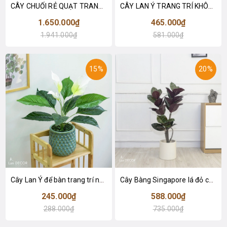
CÂY CHUỐI RẺ QUẠT TRANG TRÍ 1M6 (gồm 3 nhánh) - LC3017
CÂY LAN Ý TRANG TRÍ KHÔNG GIAN HIỆN ĐẠI SANG TRỌNG (70cm) - LC2926
1.650.000₫
465.000₫
1.941.000₫
581.000₫
15%
20%
Cây Lan Ý để bàn trang trí nhà sang trọng (55cm) - LC2925-1
Cây Bàng Singapore lá đỏ cây giả trang trí Lan Decor (110cm) - LC2918-1
245.000₫
588.000₫
288.000₫
735.000₫