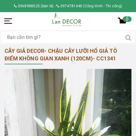
0968988525 (bán lẻ)
-
0974781440 (Công trình - Thi công)
0
CÂY GIẢ DECOR- CHẬU CÂY LƯỠI HỔ GIẢ TÔ
ĐIỂM KHÔNG GIAN XANH (120CM)- CC1341