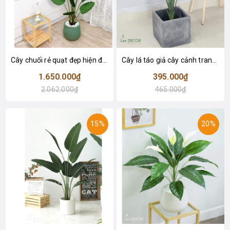
Cây chuối rẻ quạt đẹp hiện đại trang trí 1m8 - LC3019 (Gồm 12 lá)
Cây lá táo giả cây cảnh trang trí nội thất (85cm) - LC2683-1
1.650.000₫
395.000₫
2.062.000₫
465.000₫
15%
20%