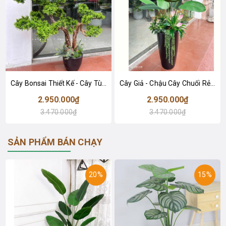
Cây Bonsai Thiết Kế - Cây Tùng Bonsai Giả Thiết Kế Tiểu Cảnh (110cm)- CC1335
Cây Giả - Chậu Cây Chuối Rẻ Quạt Trang Trí Không Gian Phong Cách Hiện Đại (150cm)- CC1344
2.950.000₫
2.950.000₫
3.470.000₫
3.470.000₫
SẢN PHẨM BÁN CHẠY
20%
15%