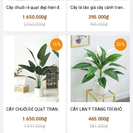
Cây chuối rẻ quạt đẹp hiện đại trang trí 1m8 - LC3019 (Gồm 12 lá)
Cây lá táo giả cây cảnh trang trí nội thất (85cm) - LC2683-1
1.650.000₫
395.000₫
2.062.000₫
465.000₫
15%
20%
CÂY CHUỐI RẺ QUẠT TRANG TRÍ 1M6 (gồm 3 nhánh) - LC3017
CÂY LAN Ý TRANG TRÍ KHÔNG GIAN HIỆN ĐẠI SANG TRỌNG (70cm) - LC2926
1.650.000₫
465.000₫
1.941.000₫
581.000₫