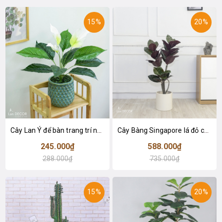
15%
20%
Cây Lan Ý để bàn trang trí nhà sang trọng (55cm) - LC2925-1
Cây Bàng Singapore lá đỏ cây giả trang trí Lan Decor (110cm) - LC2918-1
245.000₫
588.000₫
288.000₫
735.000₫
15%
20%