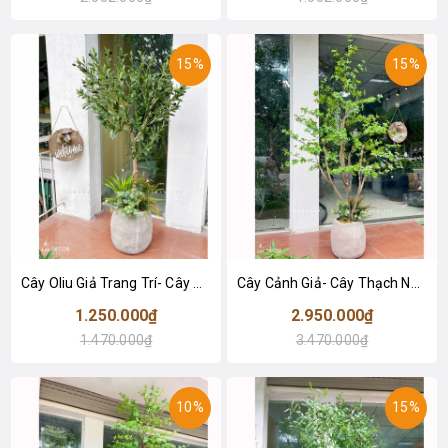
15%
15%
Cây Oliu Giả Trang Trí- Cây Olive Giả Decor Văn Phòng (140cm)- CC1380
Cây Cảnh Giả- Cây Thạch Nam Giả Trang Trí Tiểu Cảnh (190cm)- CC1369
1.250.000₫
2.950.000₫
1.470.000₫
3.470.000₫
10%
15%