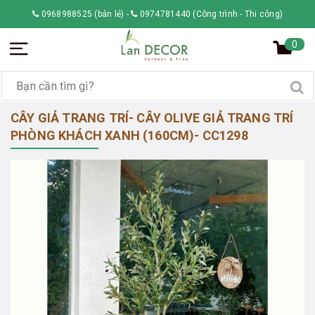
0968988525 (bán lẻ)
-
0974781440 (Công trình - Thi công)
0
CÂY GIẢ TRANG TRÍ- CÂY OLIVE GIẢ TRANG TRÍ
PHÒNG KHÁCH XANH (160CM)- CC1298