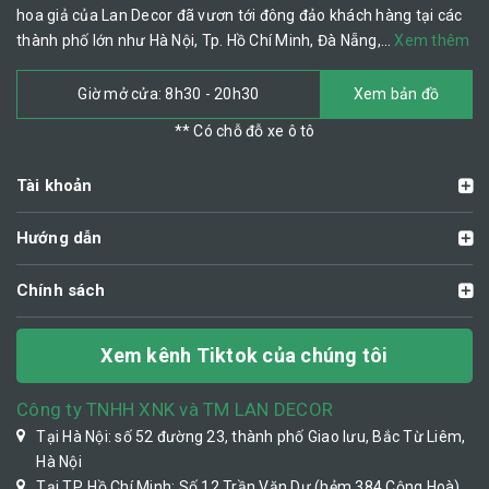
hoa giả của Lan Decor đã vươn tới đông đảo khách hàng tại các
thành phố lớn như Hà Nội, Tp. Hồ Chí Minh, Đà Nẵng,…
Xem thêm
Giờ mở cửa: 8h30 - 20h30
Xem bản đồ
** Có chỗ đỗ xe ô tô
Tài khoản
Hướng dẫn
Chính sách
Xem kênh Tiktok của chúng tôi
Công ty TNHH XNK và TM LAN DECOR
Tại Hà Nội: số 52 đường 23, thành phố Giao lưu, Bắc Từ Liêm,
Hà Nội
Tại TP. Hồ Chí Minh: Số 12 Trần Văn Dư (hẻm 384 Cộng Hoà),