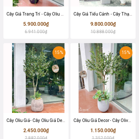
Cây Giả Trang Trí - Cây Oliu Giả Thiết Kế Tiểu Cảnh Cửa Hiệu (230cm)- CC1421
Cây Giả Tiểu Cảnh - Cây Thạch Nam Giả Thiết Kế Giếng Trời, Trang Trí Không Gian Lớn- CC1389
5.900.000₫
9.800.000₫
6.941.000₫
10.888.000₫
15%
15%
Cây Oliu Giả- Cây Oliu Giả Decor Cửa Hiệu Đẹp Tự Nhiên (150cm)- CC1367
Cây Oliu Giả Decor- Cây Olive Giả Thiết Kế Tiểu Cảnh Xanh Quanh Năm (140cm)- CC1381
2.450.000₫
1.150.000₫
2.882.000₫
1.352.000₫