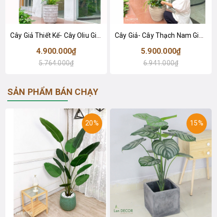
Cây Giả Thiết Kế- Cây Oliu Giả Thiết Kế Tiểu Cảnh Xanh (230cm)- CC1357
Cây Giả- Cây Thạch Nam Giả Thiết Kế Dáng Phân Tầng Độc Đáo, Decor Không Gian Hiện Đại (230cm)- CC1361
4.900.000₫
5.900.000₫
5.764.000₫
6.941.000₫
SẢN PHẨM BÁN CHẠY
20%
15%