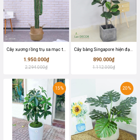
Cây xương rồng trụ sa mạc trang trí loại 2 tay (155cm) - LC2912
Cây bàng Singapore hiện đại trang trí nhà đẹp (120cm) - LC2913
1.950.000₫
890.000₫
2.294.000₫
1.112.000₫
15%
20%