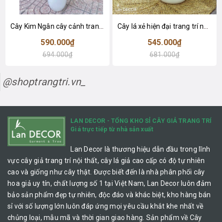
Cây Kim Ngân cây cảnh trang trí nhà đẹp (80cm) - LC1990
Cây lá xẻ hiện đại trang trí nhà (65cm) - LC3022
590.000₫
545.000₫
694.000₫
681.000₫
@shoptrangtri.vn_
LAN DECOR - TỔNG KHO SỈ CÂY GIẢ TRANG TRÍ
Giá trực tiếp từ nhà sản xuất
Lan Decor là thương hiệu dẫn đầu trong lĩnh
vực cây giả trang trí nội thất, cây lá giả cao cấp có độ tự nhiên
cao và giống như cây thật. Được biết đến là nhà phân phối cây
hoa giả uy tín, chất lượng số 1 tại Việt Nam, Lan Decor luôn đảm
bảo sản phẩm đẹp tự nhiên, độc đáo và khác biệt, kho hàng bán
sỉ với số lượng lớn luôn đáp ứng mọi yêu cầu khắt khe nhất về
chủng loại, mẫu mã và thời gian giao hàng. Sản phẩm về Cây