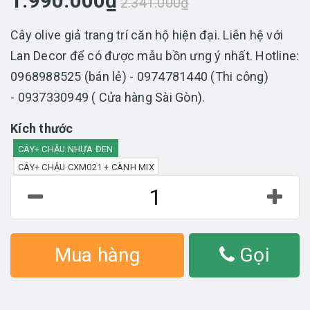
1.990.000₫
2.341.000₫
Cây olive giả trang trí căn hộ hiện đại. Liên hệ với
Lan Decor để có được mẫu bồn ưng ý nhất. Hotline:
0968988525 (bán lẻ) - 0974781440 (Thi công)
- 0937330949 ( Cửa hàng Sài Gòn).
Kích thước
CÂY+ CHẬU NHỰA ĐEN
CÂY+ CHẬU CXM021 + CÀNH MIX
Mua hàng
Gọi