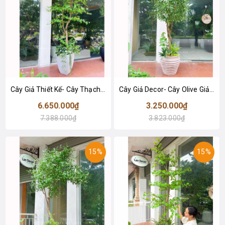
Cây Giả Thiết Kế- Cây Thạch Nam Giả Thiết Kế Nội Thất Xanh Hiện Đại (270cm)- CC1379
Cây Giả Decor- Cây Olive Giả Đẹp Tự Nhiên, Thiết Kế Nội Thất Hiện Đại (210cm)- CC1358
6.650.000₫
3.250.000₫
7.388.000₫
3.823.000₫
15%
15%