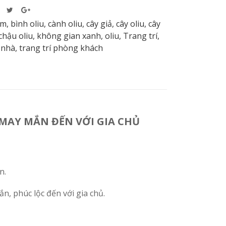
2m
,
bình oliu
,
cành oliu
,
cây giả
,
cây oliu
,
cây
chậu oliu
,
không gian xanh
,
oliu
,
Trang trí
,
 nhà
,
trang trí phòng khách
MAY MẮN ĐẾN VỚI GIA CHỦ
n.
n, phúc lộc đến với gia chủ.