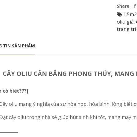
Share:
1.5m
oliu giả
,
trang trí
 TIN SẢN PHẨM
CÂY OLIU CÂN BẰNG PHONG THỦY, MANG 
 có biết???]
Cây oliu mang ý nghĩa của sự hòa hợp, hòa bình, lòng biết ơ
Đặt cây oliu trong nhà sẽ giúp hút sinh khí tốt, mang may mắ
_________