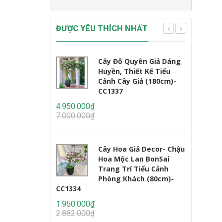
ĐƯỢC YÊU THÍCH NHẤT
Cây Đỗ Quyên Giả Dáng
Huyền, Thiết Kế Tiểu
Cảnh Cây Giả (180cm)-
CC1337
CC1233
4.950.000₫
7.000.000₫
2.450.000
3.235.000
Cây Hoa Giả Decor- Chậu
Hoa Mộc Lan BonSai
Trang Trí Tiểu Cảnh
Phòng Khách (80cm)-
CC1334
1.950.000₫
2.950.000
2.882.000₫
4.647.000