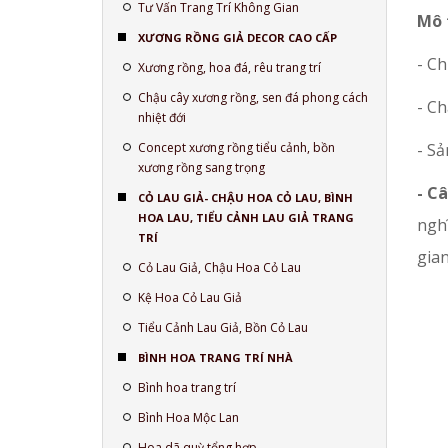
Tư Vấn Trang Trí Không Gian
Mô 
XƯƠNG RỒNG GIẢ DECOR CAO CẤP
- Ch
Xương rồng, hoa đá, rêu trang trí
Chậu cây xương rồng, sen đá phong cách
- Ch
nhiệt đới
Concept xương rồng tiểu cảnh, bồn
- S
xương rồng sang trọng
- Câ
CỎ LAU GIẢ- CHẬU HOA CỎ LAU, BÌNH
HOA LAU, TIỂU CẢNH LAU GIẢ TRANG
ngh
TRÍ
gian
Cỏ Lau Giả, Chậu Hoa Cỏ Lau
Kệ Hoa Cỏ Lau Giả
Tiểu Cảnh Lau Giả, Bồn Cỏ Lau
BÌNH HOA TRANG TRÍ NHÀ
Bình hoa trang trí
Bình Hoa Mộc Lan
Hoa dã quỳ tổng hợp