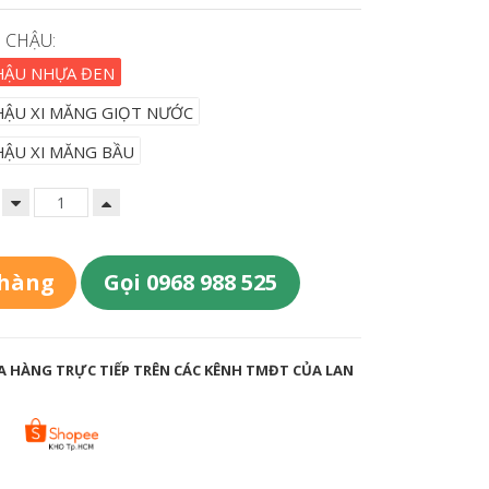
 CHẬU:
CHẬU NHỰA ĐEN
HẬU XI MĂNG GIỌT NƯỚC
HẬU XI MĂNG BẦU
 hàng
Gọi 0968 988 525
 HÀNG TRỰC TIẾP TRÊN CÁC KÊNH TMĐT CỦA LAN