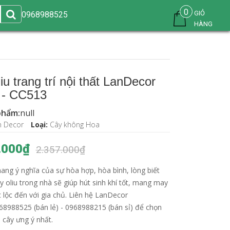
0
GIỎ
0968988525
HÀNG
iu trang trí nội thất LanDecor
 - CC513
phẩm:
null
n Decor
Loại:
Cây không Hoa
.000₫
2.357.000₫
ang ý nghĩa của sự hòa hợp, hòa bình, lòng biết
y oliu trong nhà sẽ giúp hút sinh khí tốt, mang may
 lộc đến với gia chủ. Liên hệ LanDecor
968988525 (bán lẻ) - 0968988215 (bán sỉ) để chọn
cây ưng ý nhất.