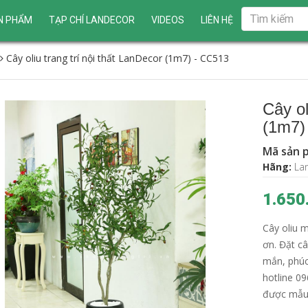
N PHẨM
TẠP CHÍ LANDECOR
VIDEOS
LIÊN HỆ
Cây oliu trang trí nội thất LanDecor (1m7) - CC513
Cây ol
(1m7)
Mã sản 
Hãng:
La
1.650
Cây oliu m
ơn. Đặt câ
mắn, phúc
hotline 0
được mẫu 