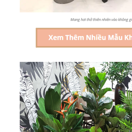
Cây Giả Decor- Cây Lan 
Cây Hoa Thiết Kế- Cây
Giả Trang Trí Tiểu Cảnh
Mang hơi thở thiên nhiên vào không g
Hoa Giấy Dáng Huyền
Văn Phòng (165cm)-
Thân Gỗ Tự Nhiên, Thiết
CC1137
Kế Tiểu Cảnh Không Gian
1.990.000₫
m)- CC1190
2.842.000₫
₫
₫