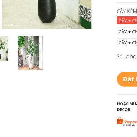
CÂY KÈM
CÂY + 
CÂY + C
CÂY + C
Số lượng:
Đặt
HOẶC MUA
DECOR