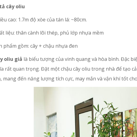
tả cây oliu
iều cao: 1.7m độ xòe của tán lá: ~80cm.
ất liệu: thân cành lõi thép, phủ lớp nhựa mềm
ản phẩm gồm: cây + chậu nhựa đen
y oliu giả
là biểu tượng của vinh quang và hòa bình. Đặc bi
ĩa rất quan trọng. Đặt một chậu cây oliu trong nhà để tạo 
, mang đến năng lượng tích cực, may mắn và vận khí tốt cho