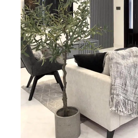
Cây Hoa Decor- Cây Hoa
Cây Hoa Thiết Kế- Cây
Trà Giả Thiết Kế Căn Hộ,
Đỗ Quyên Giả Thiết Kế
Trang Trí Tinh Tế, Màu
Tiểu Cảnh Căn Hộ Đẹp
Sắc Ấm Cúng (80cm)-
Tự Nhiên (2m)- CC1174
2.950.000₫
4.647.000₫
₫
₫
Cây Giả Decor- Cây Hoa
Cây Hoa Giả- Cây Hoa
Rum Giả Trang Trí Cửa
Mộc Lan Giả Decor Nhà
Hiệu Nổi Bật (140cm)-
Cửa Sang Trọng
CC1148
(160cm)- CC1215
1.650.000₫
2.414.000₫
₫
₫