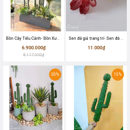
Bồn Cây Tiểu Cảnh- Bồn Xương Rồng Phong Cách Sa Mạc Ấn Tượng - BC147
Sen đá giả trang trí- Sen đá 11
6.900.000₫
11.000₫
8.117.000₫
20%
15%