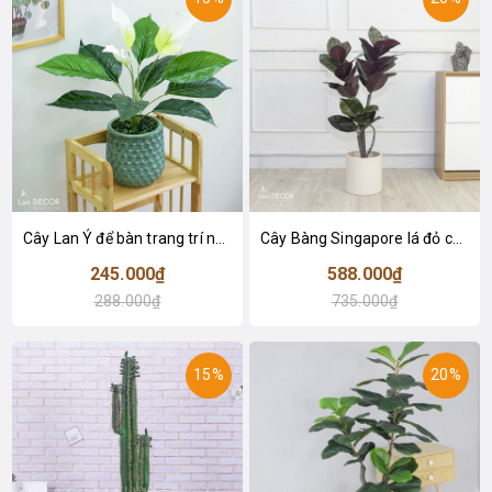
Cây Lan Ý để bàn trang trí nhà sang trọng (55cm) - LC2925-1
Cây Bàng Singapore lá đỏ cây giả trang trí Lan Decor (110cm) - LC2918-1
245.000₫
588.000₫
288.000₫
735.000₫
15%
20%