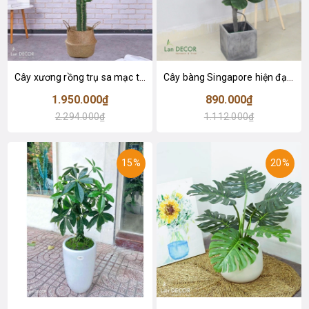
Cây xương rồng trụ sa mạc trang trí loại 2 tay (155cm) - LC2912
Cây bàng Singapore hiện đại trang trí nhà đẹp (120cm) - LC2913
1.950.000₫
890.000₫
2.294.000₫
1.112.000₫
15%
20%