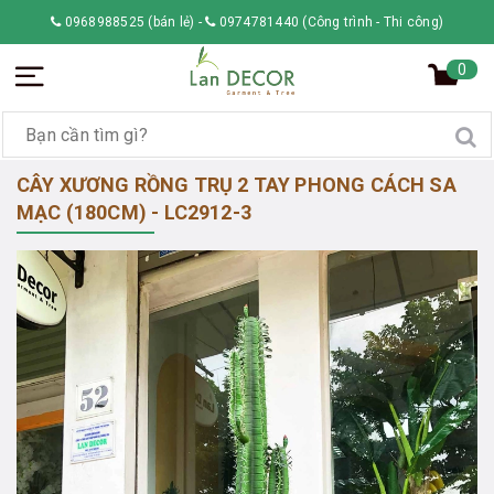
0968988525 (bán lẻ)
-
0974781440 (Công trình - Thi công)
0
CÂY XƯƠNG RỒNG TRỤ 2 TAY PHONG CÁCH SA
MẠC (180CM) - LC2912-3