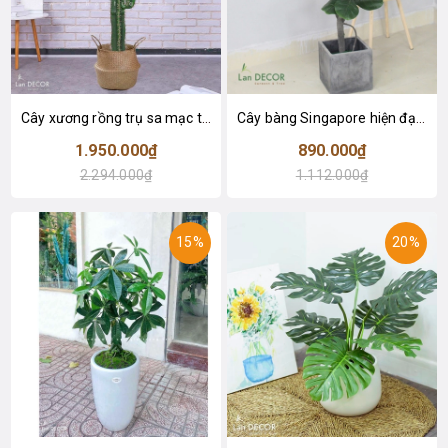
Cây xương rồng trụ sa mạc trang trí loại 2 tay (155cm) - LC2912
Cây bàng Singapore hiện đại trang trí nhà đẹp (120cm) - LC2913
1.950.000₫
890.000₫
2.294.000₫
1.112.000₫
15%
20%