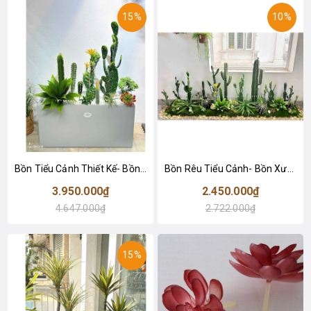
15%
10%
Bồn Tiểu Cảnh Thiết Kế- Bồn Xương Rồng Giả Decor Không Gian Độc Đáo (80X30X110CM)- BC234
Bồn Rêu Tiểu Cảnh- Bồn Xương Rồng Thiết Kế Ấn Tượng
3.950.000₫
2.450.000₫
4.647.000₫
2.722.000₫
15%