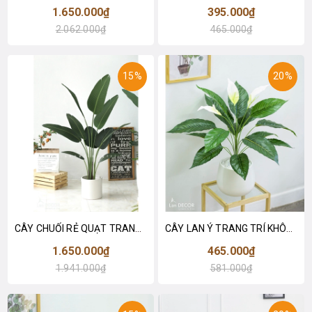
1.650.000₫
395.000₫
2.062.000₫
465.000₫
15%
20%
CÂY CHUỐI RẺ QUẠT TRANG TRÍ 1M6 (gồm 3 nhánh) - LC3017
CÂY LAN Ý TRANG TRÍ KHÔNG GIAN HIỆN ĐẠI SANG TRỌNG (70cm) - LC2926
1.650.000₫
465.000₫
1.941.000₫
581.000₫