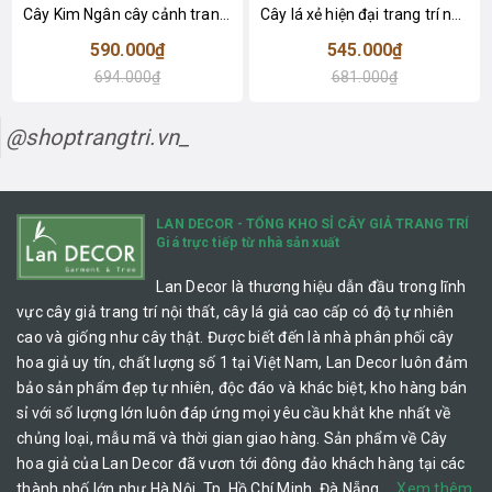
Cây Kim Ngân cây cảnh trang trí nhà đẹp (80cm) - LC1990
Cây lá xẻ hiện đại trang trí nhà (65cm) - LC3022
590.000₫
545.000₫
694.000₫
681.000₫
@shoptrangtri.vn_
LAN DECOR - TỔNG KHO SỈ CÂY GIẢ TRANG TRÍ
Giá trực tiếp từ nhà sản xuất
Lan Decor là thương hiệu dẫn đầu trong lĩnh
vực cây giả trang trí nội thất, cây lá giả cao cấp có độ tự nhiên
cao và giống như cây thật. Được biết đến là nhà phân phối cây
hoa giả uy tín, chất lượng số 1 tại Việt Nam, Lan Decor luôn đảm
bảo sản phẩm đẹp tự nhiên, độc đáo và khác biệt, kho hàng bán
sỉ với số lượng lớn luôn đáp ứng mọi yêu cầu khắt khe nhất về
chủng loại, mẫu mã và thời gian giao hàng. Sản phẩm về Cây
hoa giả của Lan Decor đã vươn tới đông đảo khách hàng tại các
thành phố lớn như Hà Nội, Tp. Hồ Chí Minh, Đà Nẵng,…
Xem thêm