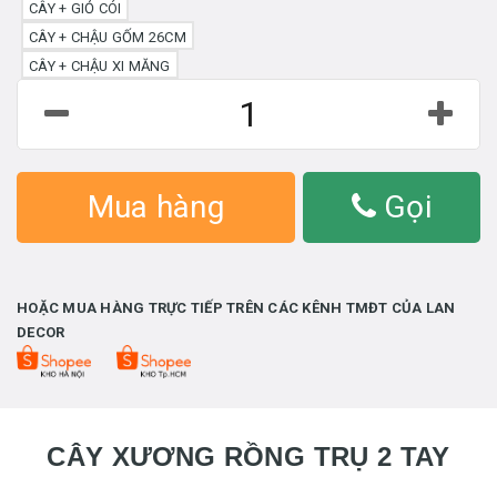
CÂY + GIỎ CÓI
CÂY + CHẬU GỐM 26CM
CÂY + CHẬU XI MĂNG
Mua hàng
Gọi
HOẶC MUA HÀNG TRỰC TIẾP TRÊN CÁC KÊNH TMĐT CỦA LAN
DECOR
CÂY XƯƠNG RỒNG TRỤ 2 TAY