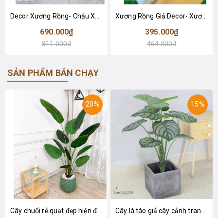
Decor Xương Rồng- Chậu Xương Rồng Trang Trí Phong Cách Sa Mạc (70cm)- CC956
Xương Rồng Giả Decor- Xương Rồng Giả Trang Trí Tiểu Cảnh (59cm)- LC3039
690.000₫
395.000₫
811.000₫
464.000₫
SẢN PHẨM BÁN CHẠY
20%
15%
Cây chuối rẻ quạt đẹp hiện đại trang trí 1m8 - LC3019 (Gồm 12 lá)
Cây lá táo giả cây cảnh trang trí nội thất (85cm) - LC2683-1