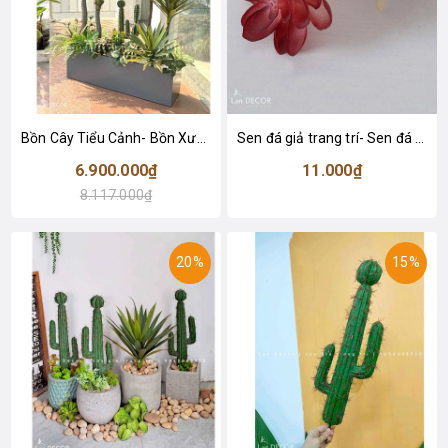
Bồn Cây Tiểu Cảnh- Bồn Xương Rồng Phong Cách Sa Mạc Ấn Tượng - BC147
Sen đá giả trang trí- Sen đá 11
6.900.000₫
11.000₫
8.117.000₫
20%
15%