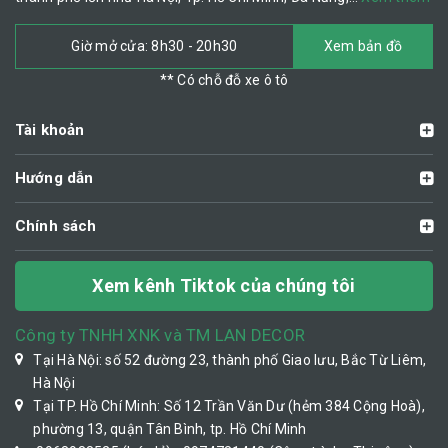
Giờ mở cửa: 8h30 - 20h30
Xem bản đồ
** Có chỗ đỗ xe ô tô
Tài khoản
Hướng dẫn
Chính sách
Xem kênh Tiktok của chúng tôi
Công ty TNHH XNK và TM LAN DECOR
Tại Hà Nội: số 52 đường 23, thành phố Giao lưu, Bắc Từ Liêm,
Hà Nội
Tại TP. Hồ Chí Minh: Số 12 Trần Văn Dư (hẻm 384 Cộng Hoà),
phường 13, quận Tân Bình, tp. Hồ Chí Minh