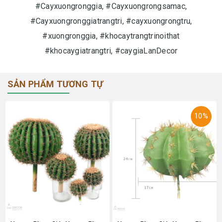
#Cayxuongronggia, #Cayxuongrongsamac,
#Cayxuongronggiatrangtri, #cayxuongrongtru,
#xuongronggia, #khocaytrangtrinoithat
#khocaygiatrangtri, #caygiaLanDecor
SẢN PHẨM TƯƠNG TỰ
10%