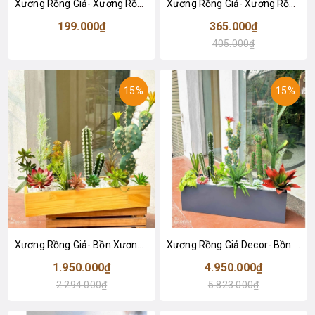
Xương Rồng Giả- Xương Rồng Kim Hổ Giả Màu Sắc Ấn Tượng, Decor Nổi Bật - HC1426
Xương Rồng Giả- Xương Rồng Kim Hổ Giả Decor Bồn Tiểu Cảnh (D=17cm, 22cm)- HC1335
199.000₫
365.000₫
405.000₫
15%
15%
Xương Rồng Giả- Bồn Xương Rồng Giả Để Bàn Thiết Kế Trang Trí Cửa Hiệu (60x20x60cm)- BC236
Xương Rồng Giả Decor- Bồn Tiểu Cảnh Xương Rồng Decor Căn Hộ Hiện Đại (100x30x75cm)- BC235
1.950.000₫
4.950.000₫
2.294.000₫
5.823.000₫