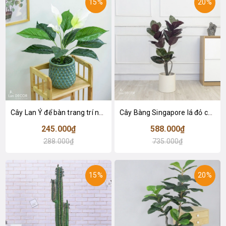
15%
20%
Cây Lan Ý để bàn trang trí nhà sang trọng (55cm) - LC2925-1
Cây Bàng Singapore lá đỏ cây giả trang trí Lan Decor (110cm) - LC2918-1
245.000₫
588.000₫
288.000₫
735.000₫
15%
20%