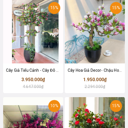
15%
15%
Cây Giả Tiểu Cảnh - Cây Đỗ Quyên Giả Trang Trí Không Gian Tạo Điểm Nhấn
Cây Hoa Giả Decor- Chậu Hoa Mộc Lan BonSai Trang Trí Tiểu Cảnh Phòng Khách (80cm)- CC1334
3.950.000₫
1.950.000₫
4.647.000₫
2.294.000₫
10%
15%