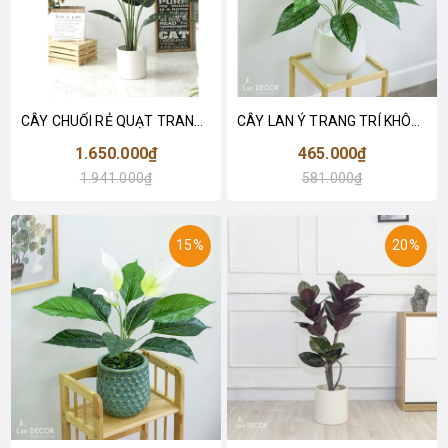
CÂY CHUỐI RẺ QUẠT TRANG TRÍ 1M6 (gồm 3 nhánh) - LC3017
CÂY LAN Ý TRANG TRÍ KHÔNG GIAN HIỆN ĐẠI SANG TRỌNG (70cm) - LC2926
1.650.000₫
465.000₫
1.941.000₫
581.000₫
15%
20%