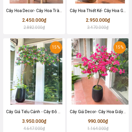
Cây Hoa Decor- Cây Hoa Trà Giả Thiết Kế Căn Hộ, Trang Trí Tinh Tế, Màu Sắc Ấm Cúng (80cm)- CC1233
Cây Hoa Thiết Kế- Cây Hoa Giấy Dáng Huyền Thân Gỗ Tự Nhiên, Thiết Kế Tiểu Cảnh Không Gian Lớn (220cm)- CC1190
2.450.000₫
2.950.000₫
2.882.000₫
3.470.000₫
15%
15%
Cây Giả Tiểu Cảnh - Cây Đỗ Quyên Dáng Huyền Trưng Bày Cửa Hiệu, Quán Cafe Độc Đáo (220cm)- CC1135
Cây Giả Decor- Cây Hoa Giấy Giả Thân Gỗ Tự Nhiên Trang Trí Cửa Hiệu (145cm)- CC1091
3.950.000₫
990.000₫
4.647.000₫
1.164.000₫