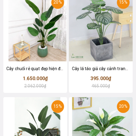
20%
15%
Cây chuối rẻ quạt đẹp hiện đại trang trí 1m8 - LC3019 (Gồm 12 lá)
Cây lá táo giả cây cảnh trang trí nội thất (85cm) - LC2683-1
1.650.000₫
395.000₫
2.062.000₫
465.000₫
15%
20%