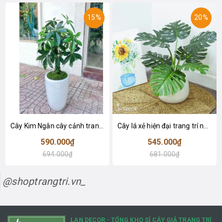
15%
20%
Cây Kim Ngân cây cảnh trang trí nhà đẹp (80cm) - LC1990
Cây lá xẻ hiện đại trang trí nhà (65cm) - LC3022
590.000₫
545.000₫
694.000₫
681.000₫
@shoptrangtri.vn_
LAN DECOR - TỔNG KHO SỈ CÂY GIẢ TRANG TRÍ