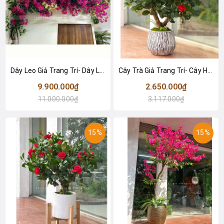
Dây Leo Giả Trang Trí- Dây Leo Hoa Giấy Giả Decor Không Gian, Thiết Kế Giàn Leo Ấn Tượng (600x120cm)- CC1332
Cây Trà Giả Trang Trí- Cây Hoa Trà Đỏ Thiết Kế Lan Decor, Trang Trí Không Gian Sang Trọng (90cm)- CC1234
9.900.000₫
2.650.000₫
11.000.000₫
3.117.000₫
15%
15%