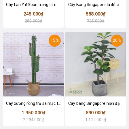
Cây Lan Ý để bàn trang trí nhà sang trọng (55cm) - LC2925-1
Cây Bàng Singapore lá đỏ cây giả trang trí Lan Decor (110cm) - LC2918-1
245.000₫
588.000₫
288.000₫
735.000₫
15%
20%
Cây xương rồng trụ sa mạc trang trí loại 2 tay (155cm) - LC2912
Cây bàng Singapore hiện đại trang trí nhà đẹp (120cm) - LC2913
1.950.000₫
890.000₫
2.294.000₫
1.112.000₫