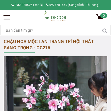
0968988525 (bán lẻ)
-
0974781440 (Công trình - Thi công)
0
CHẬU HOA MỘC LAN TRANG TRÍ NỘI THẤT
SANG TRỌNG - CC216