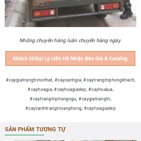
Những chuyến hàng luân chuyển hàng ngày
#caygiatrangtrinoithat, #caycanhgia, #caytrangtriphongkhach,
#cayhoagia, #cayhoagiadep, #cayhoalua,
#caytrangtriphongngu, #caygiatrangtri,
#caycanhtrangtrivanphong, #cayhoagiadep
SẢN PHẨM TƯƠNG TỰ