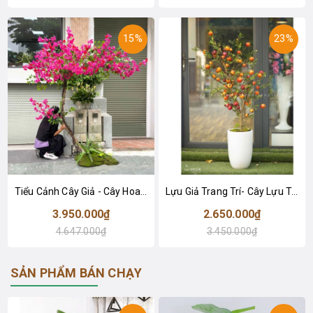
15%
23%
Tiểu Cảnh Cây Giả - Cây Hoa Giấy Dáng Huyền Decor Quán Cafe (230cm)- CC1089
Lựu Giả Trang Trí- Cây Lựu Trang Trí Tết (150cm)- CC1012
3.950.000₫
2.650.000₫
4.647.000₫
3.450.000₫
SẢN PHẨM BÁN CHẠY