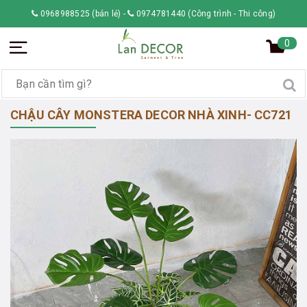
0968988525 (bán lẻ)
-
0974781440 (Công trình - Thi công)
0
CHẬU CÂY MONSTERA DECOR NHÀ XINH- CC721