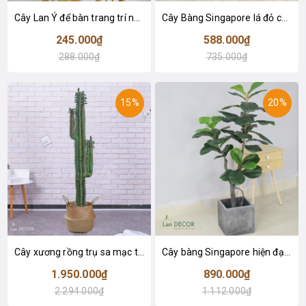
Cây Lan Ý để bàn trang trí nhà sang trọng (55cm) - LC2925-1
Cây Bàng Singapore lá đỏ cây giả trang trí Lan Decor (110cm) - LC2918-1
245.000₫
588.000₫
288.000₫
735.000₫
15%
20%
Cây xương rồng trụ sa mạc trang trí loại 2 tay (155cm) - LC2912
Cây bàng Singapore hiện đại trang trí nhà đẹp (120cm) - LC2913
1.950.000₫
890.000₫
2.294.000₫
1.112.000₫