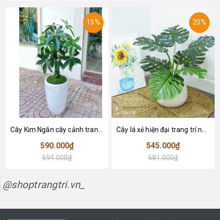
15%
20%
Cây Kim Ngân cây cảnh trang trí nhà đẹp (80cm) - LC1990
Cây lá xẻ hiện đại trang trí nhà (65cm) - LC3022
590.000₫
545.000₫
694.000₫
681.000₫
@shoptrangtri.vn_