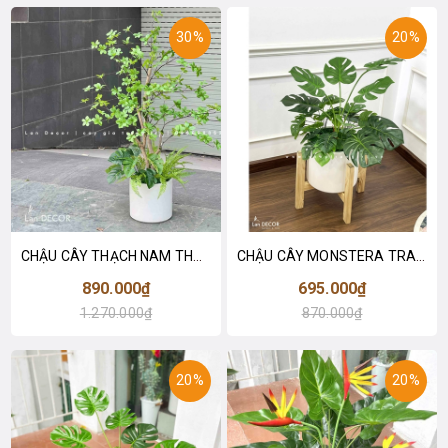
30%
20%
CHẬU CÂY THẠCH NAM THÂN GỖ THIẾT KẾ LAN DECOR (110cm)- CC822
CHẬU CÂY MONSTERA TRANG TRÍ NHÀ ĐẸP- CC700
890.000₫
695.000₫
1.270.000₫
870.000₫
20%
20%