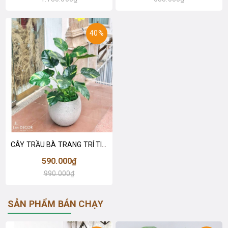
40%
CÂY TRẦU BÀ TRANG TRÍ TIỂU CẢNH NỘI THẤT LANDECOR (50cm) - LC2801-1 MIX
590.000₫
990.000₫
SẢN PHẨM BÁN CHẠY