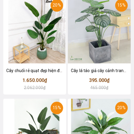
20%
15%
Cây chuối rẻ quạt đẹp hiện đại trang trí 1m8 - LC3019 (Gồm 12 lá)
Cây lá táo giả cây cảnh trang trí nội thất (85cm) - LC2683-1
1.650.000₫
395.000₫
2.062.000₫
465.000₫
15%
20%