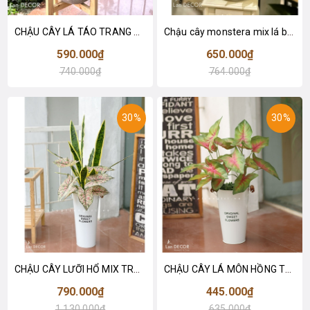
CHẬU CÂY LÁ TÁO TRANG TRÍ KHÔNG GIAN XANH (60CM)- LC2063-5 MIX
Chậu cây monstera mix lá bán hạ hiện đại trang trí nhà (70cm) - CC622
590.000₫
650.000₫
740.000₫
764.000₫
30%
30%
CHẬU CÂY LƯỠI HỔ MIX TRANG TRÍ TIỂU CẢNH (95CM) - CC595
CHẬU CÂY LÁ MÔN HỒNG TRANG TRÍ NHÀ ĐẸP (60cm) - CC592
790.000₫
445.000₫
1.130.000₫
635.000₫