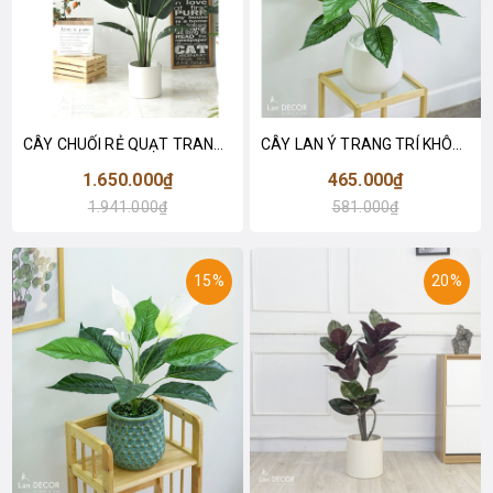
CÂY CHUỐI RẺ QUẠT TRANG TRÍ 1M6 (gồm 3 nhánh) - LC3017
CÂY LAN Ý TRANG TRÍ KHÔNG GIAN HIỆN ĐẠI SANG TRỌNG (70cm) - LC2926
1.650.000₫
465.000₫
1.941.000₫
581.000₫
15%
20%