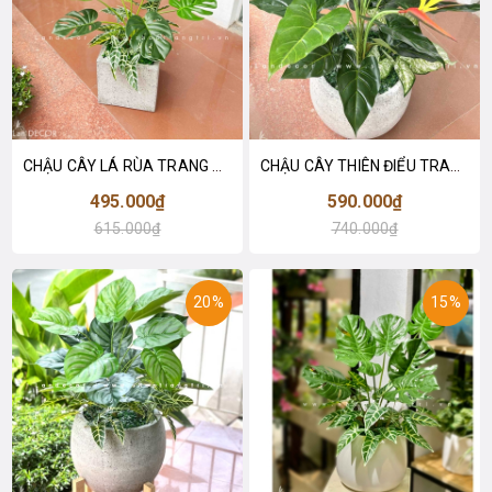
CHẬU CÂY LÁ RÙA TRANG TRÍ KHÔNG GIAN XANH- CC679
CHẬU CÂY THIÊN ĐIỂU TRANG TRÍ TIỂU CẢNH (75CM)- LC2247 MIX
495.000₫
590.000₫
615.000₫
740.000₫
20%
15%