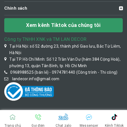
Chính sách
Xem kênh Tiktok của chúng tôi
Công ty TNHH XNK và TM LAN DECOR
Tại Hà Nội: số 52 đường 23, thành phố Giao lưu, Bắc Từ Liêm,
Hà Nội
Tại TP. Hồ Chí Minh: Số 12 Trần Văn Dư (hẻm 384 Cộng Hoà),
phường 13, quận Tân Bình, tp. Hồ Chí Minh
0968988525 (bán lẻ) - 0974781440 (Công trình - Thi công)
landecor.info@gmail.com
Trang chủ
Gọi điện
Chat zalo
Messenger
Kênh Tiktok