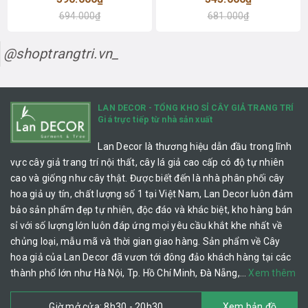
694.000₫
681.000₫
@shoptrangtri.vn_
LAN DECOR - TỔNG KHO SỈ CÂY GIẢ TRANG TRÍ
Giá trực tiếp từ nhà sản xuất
Lan Decor là thương hiệu dẫn đầu trong lĩnh
vực cây giả trang trí nội thất, cây lá giả cao cấp có độ tự nhiên
cao và giống như cây thật. Được biết đến là nhà phân phối cây
hoa giả uy tín, chất lượng số 1 tại Việt Nam, Lan Decor luôn đảm
bảo sản phẩm đẹp tự nhiên, độc đáo và khác biệt, kho hàng bán
sỉ với số lượng lớn luôn đáp ứng mọi yêu cầu khắt khe nhất về
chủng loại, mẫu mã và thời gian giao hàng. Sản phẩm về Cây
hoa giả của Lan Decor đã vươn tới đông đảo khách hàng tại các
thành phố lớn như Hà Nội, Tp. Hồ Chí Minh, Đà Nẵng,…
Xem thêm
Giờ mở cửa: 8h30 - 20h30
Xem bản đồ