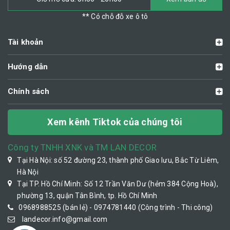
** Có chỗ đỗ xe ô tô
Tài khoản
Hướng dẫn
Chính sách
Xem kênh Tiktok của chúng tôi
Công ty TNHH XNK và TM LAN DECOR
Tại Hà Nội: số 52 đường 23, thành phố Giao lưu, Bắc Từ Liêm,
Hà Nội
Tại TP. Hồ Chí Minh: Số 12 Trần Văn Dư (hẻm 384 Cộng Hoà),
phường 13, quận Tân Bình, tp. Hồ Chí Minh
0968988525 (bán lẻ) - 0974781440 (Công trình - Thi công)
landecor.info@gmail.com