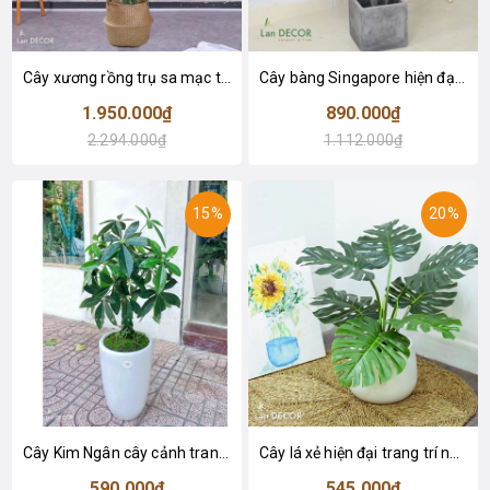
Cây xương rồng trụ sa mạc trang trí loại 2 tay (155cm) - LC2912
Cây bàng Singapore hiện đại trang trí nhà đẹp (120cm) - LC2913
1.950.000₫
890.000₫
2.294.000₫
1.112.000₫
15%
20%
Cây Kim Ngân cây cảnh trang trí nhà đẹp (80cm) - LC1990
Cây lá xẻ hiện đại trang trí nhà (65cm) - LC3022
590.000₫
545.000₫