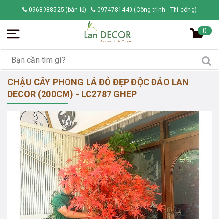
0968988525 (bán lẻ)
-
0974781440 (Công trình - Thi công)
0
CHẬU CÂY PHONG LÁ ĐỎ ĐẸP ĐỘC ĐÁO LAN
DECOR (200CM) - LC2787 GHEP