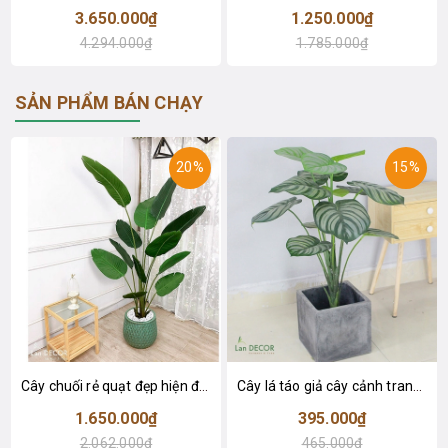
3.650.000₫
1.250.000₫
4.294.000₫
1.785.000₫
SẢN PHẨM BÁN CHẠY
20%
15%
Cây chuối rẻ quạt đẹp hiện đại trang trí 1m8 - LC3019 (Gồm 12 lá)
Cây lá táo giả cây cảnh trang trí nội thất (85cm) - LC2683-1
1.650.000₫
395.000₫
2.062.000₫
465.000₫