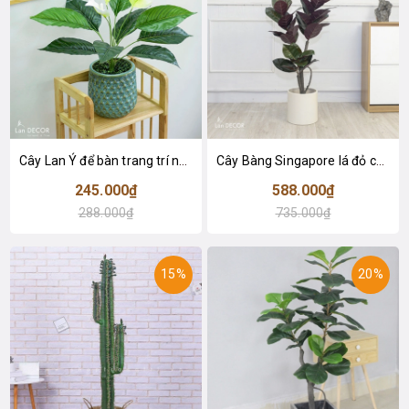
Cây Lan Ý để bàn trang trí nhà sang trọng (55cm) - LC2925-1
Cây Bàng Singapore lá đỏ cây giả trang trí Lan Decor (110cm) - LC2918-1
245.000₫
588.000₫
288.000₫
735.000₫
15%
20%