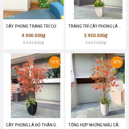
CÂY PHONG TRANG TRÍ CỬA HÀNG, VĂN PHÒNG NỔI BẬT (2m5-2m8) - CC787
TRANG TRÍ CÂY PHONG LÁ ĐỎ GIẢ ĐẸP HÚT MẮT (2m8)- CC784
4.900.000₫
3.950.000₫
5.444.000₫
4.647.000₫
15%
30%
CÂY PHONG LÁ ĐỎ THÂN GỖ TỰ NHIÊN (2m5)- CC782
TỔNG HỢP NHỮNG MẪU CÂY PHONG LÁ ĐỎ CHUYỂN MÀU RỰC RỠ