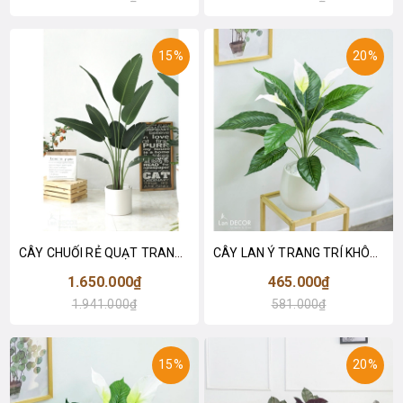
15%
20%
CÂY CHUỐI RẺ QUẠT TRANG TRÍ 1M6 (gồm 3 nhánh) - LC3017
CÂY LAN Ý TRANG TRÍ KHÔNG GIAN HIỆN ĐẠI SANG TRỌNG (70cm) - LC2926
1.650.000₫
465.000₫
1.941.000₫
581.000₫
15%
20%