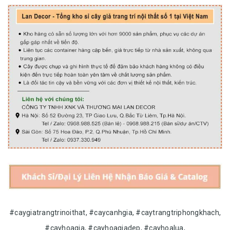
#caygiatrangtrinoithat, #caycanhgia, #caytrangtriphongkhach,
#cayhoagia, #cayhoagiadep, #cayhoalua,