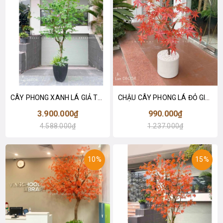
CÂY PHONG XANH LÁ GIẢ THIẾT KẾ LAN DECOR (2m6) - CC821
CHẬU CÂY PHONG LÁ ĐỎ GIẢ - LÁ PHONG TRANG TRÍ NỘI THẤT (110CM) - CC790
3.900.000₫
990.000₫
4.588.000₫
1.237.000₫
10%
15%