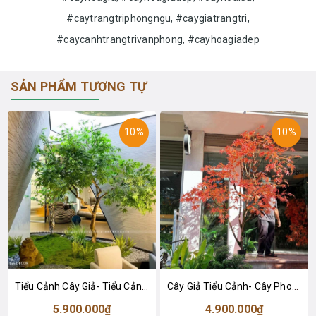
#caytrangtriphongngu, #caygiatrangtri,
#caycanhtrangtrivanphong, #cayhoagiadep
SẢN PHẨM TƯƠNG TỰ
10%
10%
Tiểu Cảnh Cây Giả- Tiểu Cảnh Cây Phong Xanh Thiết Kế Sảnh Lớn, Khu Vực Trưng Bày Sang Trọng, Hiện Đại
Cây Giả Tiểu Cảnh- Cây Phong Lá Đỏ Giả Thiết Kế Tiểu Cảnh Không Gian Lớn, Trang Trí Đẳng Cấp, Hiện Đại (250cm)- CC1199
5.900.000₫
4.900.000₫