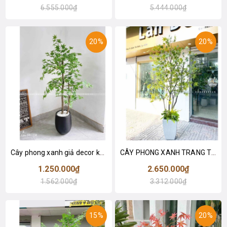
6.555.000₫
5.444.000₫
20%
20%
Cây phong xanh giả decor không gian (1m7)- CC926
CÂY PHONG XANH TRANG TRÍ BẮT MẮT (2m5)- CC857
1.250.000₫
2.650.000₫
1.562.000₫
3.312.000₫
15%
20%