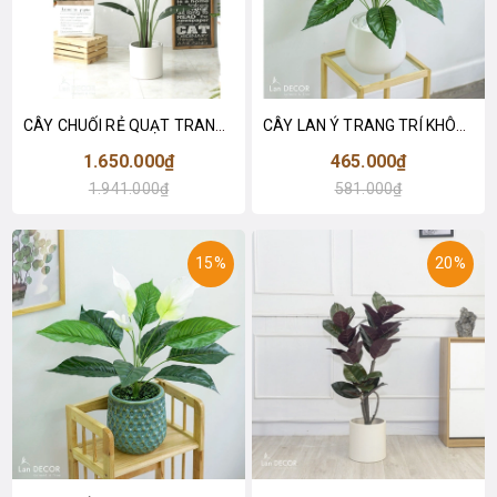
CÂY CHUỐI RẺ QUẠT TRANG TRÍ 1M6 (gồm 3 nhánh) - LC3017
CÂY LAN Ý TRANG TRÍ KHÔNG GIAN HIỆN ĐẠI SANG TRỌNG (70cm) - LC2926
1.650.000₫
465.000₫
1.941.000₫
581.000₫
15%
20%