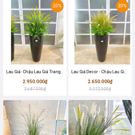
20%
20%
Lau Giả- Chậu Lau Giả Trang Trí Không Gian, Decor Cửa Hiệu Độc Đáo (145cm)- CC1258
Lau Giả Decor - Chậu Lau Giả Thiết Kế Không Gian Sáng Tạo (145cm)- CC1257
2.950.000₫
2.650.000₫
3.687.000₫
3.312.000₫