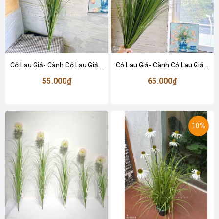
Cỏ Lau Giả- Cành Cỏ Lau Giả Không Lông Thiết Kệ Ụ Rêu Tiểu Cảnh, Decor Kệ Cây- CC1088
Cỏ Lau Giả- Cành Cỏ Lau Giả Thiết Kế Lan Decor, Trang Trí Kệ Cây, Tiểu Cảnh Lau Giả Quán Cafe Độc Đáo - CC1087
55.000₫
65.000₫
10%