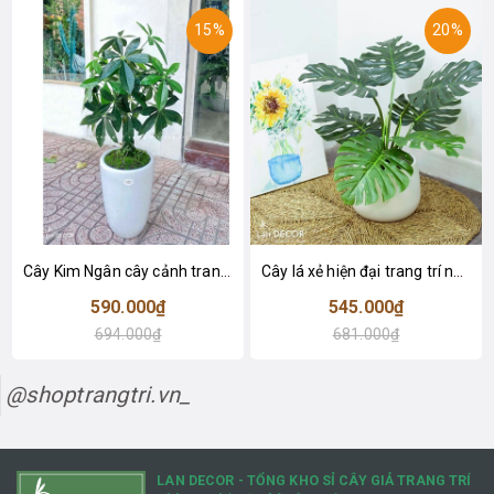
15%
20%
Cây Kim Ngân cây cảnh trang trí nhà đẹp (80cm) - LC1990
Cây lá xẻ hiện đại trang trí nhà (65cm) - LC3022
590.000₫
545.000₫
694.000₫
681.000₫
@shoptrangtri.vn_
LAN DECOR - TỔNG KHO SỈ CÂY GIẢ TRANG TRÍ