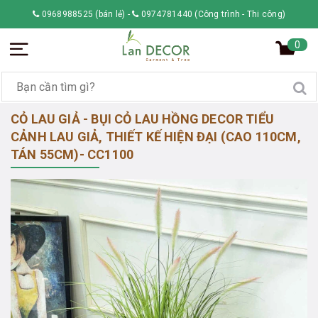
0968988525 (bán lẻ)
-
0974781440 (Công trình - Thi công)
0
CỎ LAU GIẢ - BỤI CỎ LAU HỒNG DECOR TIỂU
CẢNH LAU GIẢ, THIẾT KẾ HIỆN ĐẠI (CAO 110CM,
TÁN 55CM)- CC1100