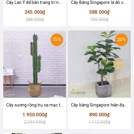
Cây Lan Ý để bàn trang trí nhà sang trọng (55cm) - LC2925-1
Cây Bàng Singapore lá đỏ cây giả trang trí Lan Decor (110cm) - LC2918-1
245.000₫
588.000₫
288.000₫
735.000₫
15%
20%
Cây xương rồng trụ sa mạc trang trí loại 2 tay (155cm) - LC2912
Cây bàng Singapore hiện đại trang trí nhà đẹp (120cm) - LC2913
1.950.000₫
890.000₫
2.294.000₫
1.112.000₫