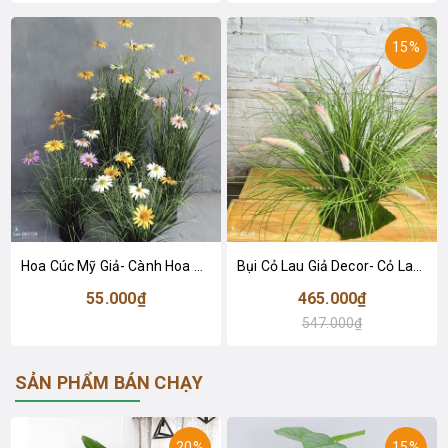
15%
Hoa Cúc Mỹ Giả- Cành Hoa Cúc Mỹ Giả Decor Kệ Sắt, Thiết Kế Tiểu Cảnh Rêu Hoa Ấn Tượng- CC1084
Bụi Cỏ Lau Giả Decor- Cỏ Lau Giả Thiết Kế Tiểu Cảnh Đẹp Tự Nhiên (cao 60cm, tán 80cm) - CC1120
55.000₫
465.000₫
547.000₫
SẢN PHẨM BÁN CHẠY
20%
15%