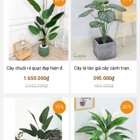
Cây chuối rẻ quạt đẹp hiện đại trang trí 1m8 - LC3019 (Gồm 12 lá)
Cây lá táo giả cây cảnh trang trí nội thất (85cm) - LC2683-1
1.650.000₫
395.000₫
2.062.000₫
465.000₫
15%
20%