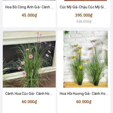
Hoa Bồ Công Anh Giả- Cành Hoa Bồ Công Anh Giả Decor Tự Nhiên, Tươi Mới Không Gian- HC1299
Cúc Mỹ Giả-Chậu Cúc Mỹ Giả Decor Tiểu Cảnh Cửa Hiệu, Quán Cafe (cao 100cm, tán 55cm)- CC1095
45.000₫
395.000₫
438.000₫
Cành Hoa Cúc Giả- Cành Hoa Cúc Giả Thiết Kế Lan Decor, Trang Trí Kệ Cây Hoa, Decor Căn Hộ, Bồn Rêu Tiểu Cảnh- CC1094
Hoa Hồi Hương Giả- Cành Hoa Hồi Hương Giả Trang Trí Chậu Cây, Bồn Tiểu Cảnh Đẹp Tự Nhiên- CC1085
60.000₫
60.000₫