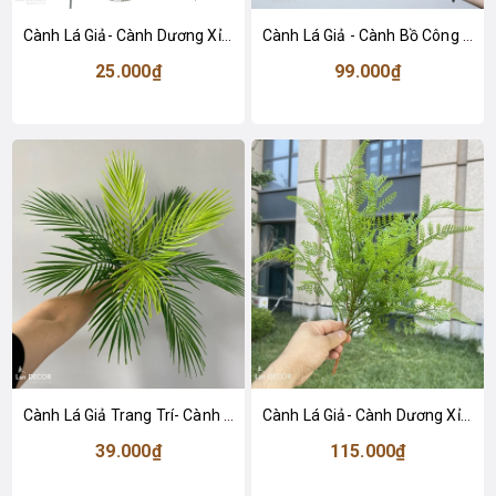
Cành Lá Giả- Cành Dương Xỉ Giả Trang Trí Tiểu Cảnh Không Gian (80cm)- HC1464
Cành Lá Giả - Cành Bồ Công Anh Giả Trang Trí Tiểu Cảnh (50cm)- HC1451-2
25.000₫
99.000₫
Cành Lá Giả Trang Trí- Cành Dừa Giả Decor- HC1445
Cành Lá Giả- Cành Dương Xỉ Măng Giả Đẹp Tự Nhiên (54cm)- HC1463
39.000₫
115.000₫