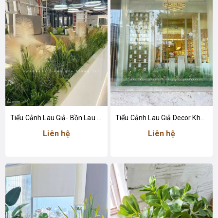
Tiểu Cảnh Lau Giả- Bồn Lau Giả Thiết Kế Tiểu Cảnh Trung Tâm Thương Mại Độc Đáo
Tiểu Cảnh Lau Giả Decor Không Gian Cửa Hàng Nước Hoa Sang Trọng
Liên hệ
Liên hệ