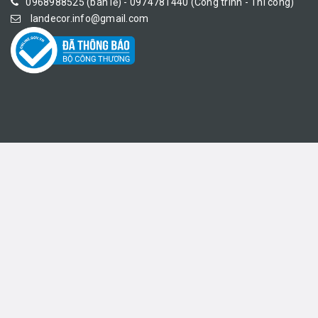
0968988525 (bán lẻ) - 0974781440 (Công trình - Thi công)
landecor.info@gmail.com