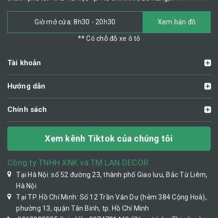
Giờ mở cửa: 8h30 - 20h30
Xem bản đồ
** Có chỗ đỗ xe ô tô
Tài khoản
Hướng dẫn
Chính sách
Xem kênh Tiktok của chúng tôi
Công ty TNHH XNK và TM LAN DECOR
Tại Hà Nội: số 52 đường 23, thành phố Giao lưu, Bắc Từ Liêm,
Hà Nội
Tại TP. Hồ Chí Minh: Số 12 Trần Văn Dư (hẻm 384 Cộng Hoà),
phường 13, quận Tân Bình, tp. Hồ Chí Minh