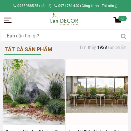
0968988525 (bán lẻ)
-
0974781440 (Công trình - Thi công)
0
Tìm thấy
1958
sản phẩm
TẤT CẢ SẢN PHẨM