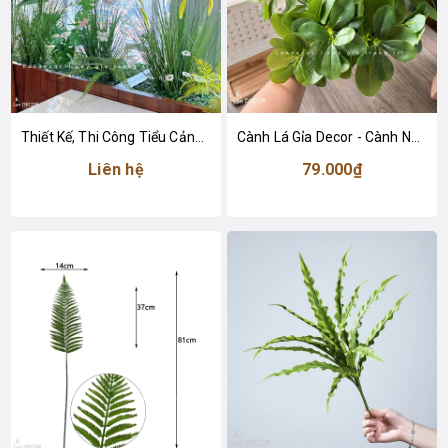
Thiết Kế, Thi Công Tiểu Cảnh Lau Giả Trang Trí Không Gian Văn Phòng Làm Việc
Cành Lá Gỉa Decor - Cành Ngũ Da Bì Xanh 9 Nhánh Trang Trí (40cm)- HC1378
Liên hệ
79.000₫