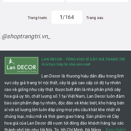
1
/164
Trang trước
Trang sau
@shoptrangtri.vn_
LAN DECOR - TỔNG KHO SỈ CÂY GIẢ TRANG TRÍ
Giá trực tiếp từ nhà sản xuất
Lan Decor là thương hiệu dẫn đầu trong lĩnh
vực cây giả trang trí nội thất, cây lá giả cao cấp có độ tự nhiên
cao và giống như cây thật. Được biết đến là nhà phân phối cây
hoa giả uy tín, chất lượng số 1 tại Việt Nam, Lan Decor luôn đảm
bảo sản phẩm đẹp tự nhiên, độc đáo và khác biệt, kho hàng bán
sỉ với số lượng lớn luôn đáp ứng mọi yêu cầu khắt khe nhất về
chủng loại, mẫu mã và thời gian giao hàng. Sản phẩm về Cây
hoa giả của Lan Decor đã vươn tới đông đảo khách hàng tại các
thành phố lớn như Hà Nội, Tp. Hồ Chí Minh, Đà Nẵng,…
Xem thêm