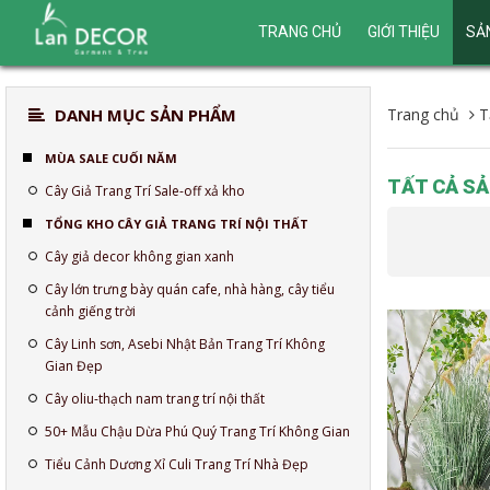
TRANG CHỦ
GIỚI THIỆU
SẢ
DANH MỤC SẢN PHẨM
Trang chủ
T
MÙA SALE CUỐI NĂM
TẤT CẢ S
Cây Giả Trang Trí Sale-off xả kho
TỔNG KHO CÂY GIẢ TRANG TRÍ NỘI THẤT
Cây giả decor không gian xanh
Cây lớn trưng bày quán cafe, nhà hàng, cây tiểu
cảnh giếng trời
Cây Linh sơn, Asebi Nhật Bản Trang Trí Không
Gian Đẹp
Cây oliu-thạch nam trang trí nội thất
50+ Mẫu Chậu Dừa Phú Quý Trang Trí Không Gian
Tiểu Cảnh Dương Xỉ Culi Trang Trí Nhà Đẹp