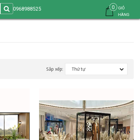
0
GIỎ
0968988525
HÀNG
Sắp xếp:
Thứ tự