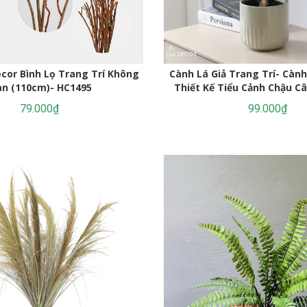
cor Bình Lọ Trang Trí Không
Cành Lá Giả Trang Trí- Cành
an (110cm)- HC1495
Thiết Kế Tiểu Cảnh Chậu Câ
(35cm)- HC1441-
79.000₫
99.000₫