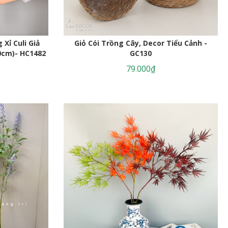
Quyên Dáng Huyền Trang Trí
Tiểu Cảnh Ấn Tượng (200cm)-
4.058.000₫
CC1090
4.350.000₫
Xỉ Culi Giả
Giỏ Cói Trồng Cây, Decor Tiểu Cảnh -
5.823.000₫
0cm)- HC1482
GC130
79.000₫