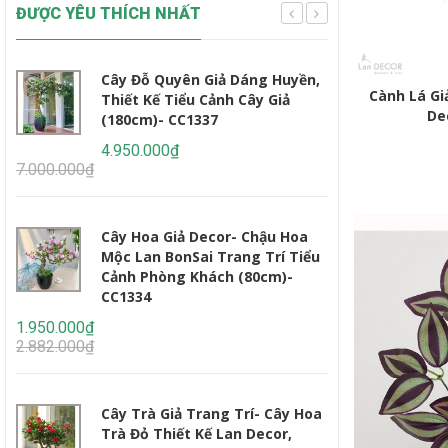
ĐƯỢC YÊU THÍCH NHẤT
Cây Đỗ Quyên Giả Dáng Huyền,
Cây 
Cành Lá Gi
Thiết Kế Tiểu Cảnh Cây Giả
Thiế
De
(180cm)- CC1337
Tế, 
CC12
4.950.000₫
7.000.000₫
2.450.000₫
3.235.000₫
Cây Hoa Giả Decor- Chậu Hoa
Mộc Lan BonSai Trang Trí Tiểu
Cây 
Cảnh Phòng Khách (80cm)-
Giả 
CC1334
(160
1.950.000₫
2.95
2.882.000₫
4.647.000₫
Cây Trà Giả Trang Trí- Cây Hoa
Cây 
Trà Đỏ Thiết Kế Lan Decor,
Dáng