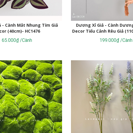
t Kế Tiểu Cảnh Không Gian
(165cm)- CC1137
(220cm)- CC1190
1.990.000₫
2.842.000₫
Dương Xỉ Giả - Cành Dương 
ả - Cành Mắt Nhung Tím Giả
Decor Tiểu Cảnh Rêu Giả (11
cor (40cm)- HC1476
199.000₫ /Cành
65.000₫ /Cành