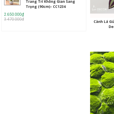
Trang Trí Không Gian Sang
Thiế
Trọng (90cm)- CC1234
Lớn 
2.650.000₫
2.950.000₫
3.470.000₫
4.647.000₫
Cành Lá Gi
De