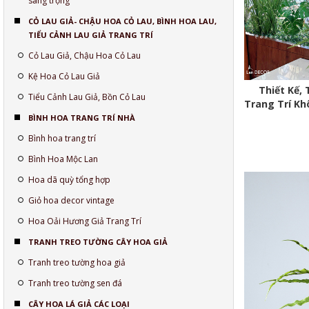
sang trọng
CỎ LAU GIẢ- CHẬU HOA CỎ LAU, BÌNH HOA LAU,
TIỂU CẢNH LAU GIẢ TRANG TRÍ
Cỏ Lau Giả, Chậu Hoa Cỏ Lau
Kệ Hoa Cỏ Lau Giả
Thiết Kế, 
Tiểu Cảnh Lau Giả, Bồn Cỏ Lau
Trang Trí Kh
BÌNH HOA TRANG TRÍ NHÀ
Bình hoa trang trí
Bình Hoa Mộc Lan
Hoa dã quỳ tổng hợp
Giỏ hoa decor vintage
Hoa Oải Hương Giả Trang Trí
TRANH TREO TƯỜNG CÂY HOA GIẢ
Tranh treo tường hoa giả
Tranh treo tường sen đá
CÂY HOA LÁ GIẢ CÁC LOẠI