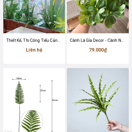
Thiết Kế, Thi Công Tiểu Cảnh Lau Giả Trang Trí Không Gian Văn Phòng Làm Việc
Cành Lá Gỉa Decor - Cành Ngũ Da Bì Xanh 9 Nhánh Trang Trí (40cm)- HC1378
Liên hệ
79.000₫