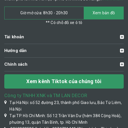
Giờ mở cửa: 8h30 - 20h30
Xem bản đồ
** Có chỗ đỗ xe ô tô
Tài khoản
Hướng dẫn
Chính sách
Xem kênh Tiktok của chúng tôi
Công ty TNHH XNK và TM LAN DECOR
Tại Hà Nội: số 52 đường 23, thành phố Giao lưu, Bắc Từ Liêm,
Hà Nội
Tại TP. Hồ Chí Minh: Số 12 Trần Văn Dư (hẻm 384 Cộng Hoà),
phường 13, quận Tân Bình, tp. Hồ Chí Minh