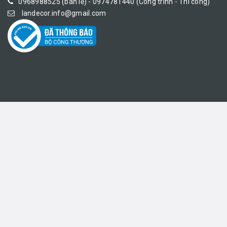
0968988525 (bán lẻ) - 0974781440 (Công trình - Thi công)
landecor.info@gmail.com