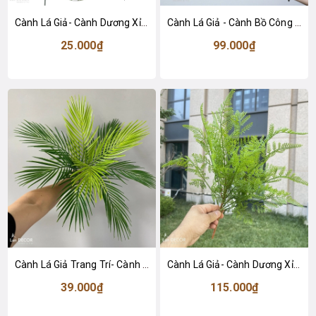
Cành Lá Giả- Cành Dương Xỉ Giả Trang Trí Tiểu Cảnh Không Gian (80cm)- HC1464
Cành Lá Giả - Cành Bồ Công Anh Giả Trang Trí Tiểu Cảnh (50cm)- HC1451-2
25.000₫
99.000₫
Cành Lá Giả Trang Trí- Cành Dừa Giả Decor- HC1445
Cành Lá Giả- Cành Dương Xỉ Măng Giả Đẹp Tự Nhiên (54cm)- HC1463
39.000₫
115.000₫