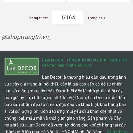
1
/164
Trang trước
Trang sau
@shoptrangtri.vn_
LAN DECOR - TỔNG KHO SỈ CÂY GIẢ TRANG TRÍ
Giá trực tiếp từ nhà sản xuất
Lan Decor là thương hiệu dẫn đầu trong lĩnh
vực cây giả trang trí nội thất, cây lá giả cao cấp có độ tự nhiên
cao và giống như cây thật. Được biết đến là nhà phân phối cây
hoa giả uy tín, chất lượng số 1 tại Việt Nam, Lan Decor luôn đảm
bảo sản phẩm đẹp tự nhiên, độc đáo và khác biệt, kho hàng bán
sỉ với số lượng lớn luôn đáp ứng mọi yêu cầu khắt khe nhất về
chủng loại, mẫu mã và thời gian giao hàng. Sản phẩm về Cây
hoa giả của Lan Decor đã vươn tới đông đảo khách hàng tại các
thành phố lớn như Hà Nội, Tp. Hồ Chí Minh, Đà Nẵng,…
Xem thêm