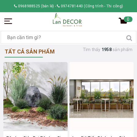
0968988525 (bán lẻ)
-
0974781440 (Công trình - Thi công)
0
Tìm thấy
1958
sản phẩm
TẤT CẢ SẢN PHẨM