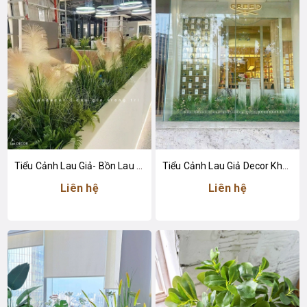
Tiểu Cảnh Lau Giả- Bồn Lau Giả Thiết Kế Tiểu Cảnh Trung Tâm Thương Mại Độc Đáo
Tiểu Cảnh Lau Giả Decor Không Gian Cửa Hàng Nước Hoa Sang Trọng
Liên hệ
Liên hệ