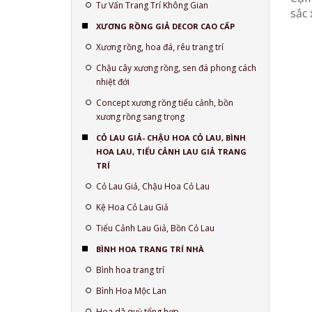
Tư Vấn Trang Trí Không Gian
sắc 
XƯƠNG RỒNG GIẢ DECOR CAO CẤP
Xương rồng, hoa đá, rêu trang trí
Chậu cây xương rồng, sen đá phong cách
nhiệt đới
Concept xương rồng tiểu cảnh, bồn
xương rồng sang trọng
CỎ LAU GIẢ- CHẬU HOA CỎ LAU, BÌNH
HOA LAU, TIỂU CẢNH LAU GIẢ TRANG
TRÍ
Cỏ Lau Giả, Chậu Hoa Cỏ Lau
Kệ Hoa Cỏ Lau Giả
Tiểu Cảnh Lau Giả, Bồn Cỏ Lau
BÌNH HOA TRANG TRÍ NHÀ
Bình hoa trang trí
Bình Hoa Mộc Lan
Hoa dã quỳ tổng hợp