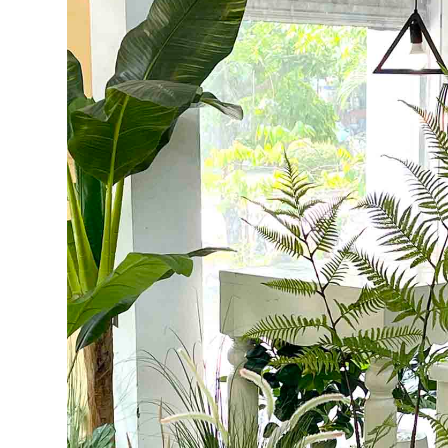
Cây Hoa Decor- Cây Hoa
Cây Hoa Thiết Kế- Cây
Trà Giả Thiết Kế Căn Hộ,
Đỗ Quyên Giả Thiết Kế
Trang Trí Tinh Tế, Màu
Tiểu Cảnh Căn Hộ Đẹp
Sắc Ấm Cúng (80cm)-
Tự Nhiên (2m)- CC1174
2.950.000₫
4.647.000₫
₫
₫
Cây Giả Decor- Cây Hoa
Cây Hoa Giả- Cây Hoa
Rum Giả Trang Trí Cửa
Mộc Lan Giả Decor Nhà
Hiệu Nổi Bật (140cm)-
Cửa Sang Trọng
CC1148
(160cm)- CC1215
1.650.000₫
2.414.000₫
₫
₫