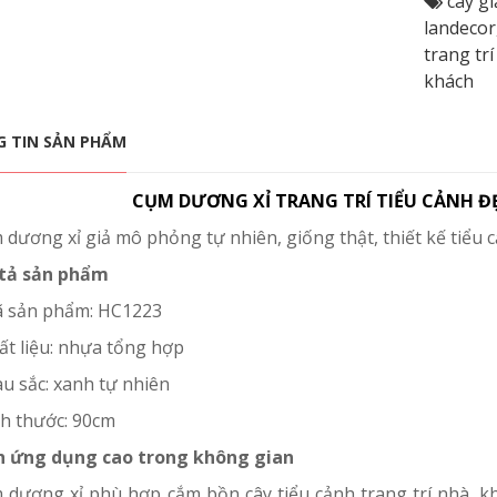
cây gi
landecor
trang tr
khách
 TIN SẢN PHẨM
CỤM DƯƠNG XỈ TRANG TRÍ TIỂU CẢNH ĐẸ
dương xỉ giả mô phỏng tự nhiên, giống thật, thiết kế tiểu 
tả sản phẩm
ã sản phẩm: HC1223
ất liệu: nhựa tổng hợp
àu sắc: xanh tự nhiên
ch thước: 90cm
h ứng dụng cao trong không gian
 dương xỉ phù hợp cắm bồn cây tiểu cảnh trang trí nhà, kh