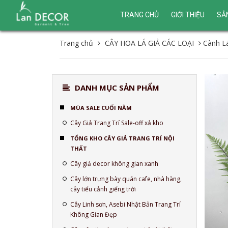
TRANG CHỦ
GIỚI THIỆU
SẢ
Trang chủ
CÂY HOA LÁ GIẢ CÁC LOẠI
Cành L
DANH MỤC SẢN PHẨM
MÙA SALE CUỐI NĂM
Cây Giả Trang Trí Sale-off xả kho
TỔNG KHO CÂY GIẢ TRANG TRÍ NỘI
THẤT
Cây giả decor không gian xanh
Cây lớn trưng bày quán cafe, nhà hàng,
cây tiểu cảnh giếng trời
Cây Linh sơn, Asebi Nhật Bản Trang Trí
Không Gian Đẹp