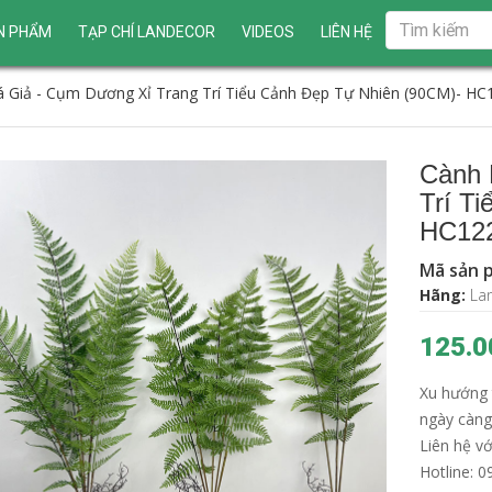
N PHẨM
TẠP CHÍ LANDECOR
VIDEOS
LIÊN HỆ
á Giả - Cụm Dương Xỉ Trang Trí Tiểu Cảnh Đẹp Tự Nhiên (90CM)- HC
Cành 
Trí T
HC12
Mã sản 
Hãng:
La
125.0
Xu hướng t
ngày càng
Liên hệ v
Hotline: 0