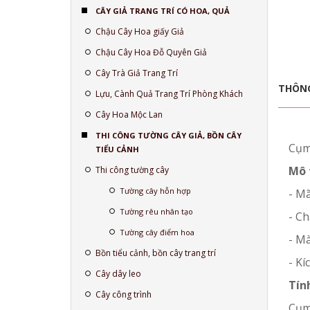
CÂY GIẢ TRANG TRÍ CÓ HOA, QUẢ
Chậu Cây Hoa giấy Giả
Chậu Cây Hoa Đỗ Quyên Giả
Cây Trà Giả Trang Trí
THÔNG
Lựu, Cành Quả Trang Trí Phòng Khách
Cây Hoa Mộc Lan
THI CÔNG TƯỜNG CÂY GIẢ, BỒN CÂY
Cụm 
TIỂU CẢNH
Mô 
Thi công tường cây
Tường cây hỗn hợp
- M
Tường rêu nhân tạo
- Ch
Tường cây điểm hoa
- M
Bồn tiểu cảnh, bồn cây trang trí
- Kí
Cây dây leo
Tín
Cây công trình
C
ụm