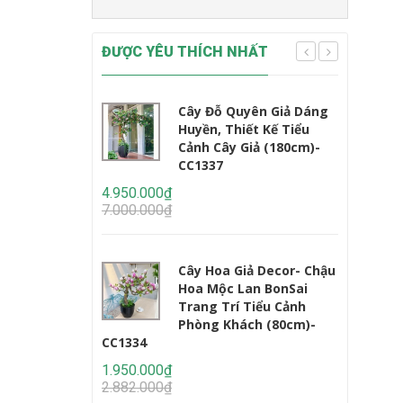
ĐƯỢC YÊU THÍCH NHẤT
Cây Đỗ Quyên Giả Dáng
Huyền, Thiết Kế Tiểu
Cảnh Cây Giả (180cm)-
CC1337
CC1233
4.950.000₫
7.000.000₫
2.450.000
3.235.000
Cây Hoa Giả Decor- Chậu
Hoa Mộc Lan BonSai
Trang Trí Tiểu Cảnh
Phòng Khách (80cm)-
CC1334
1.950.000₫
2.950.000
2.882.000₫
4.647.000