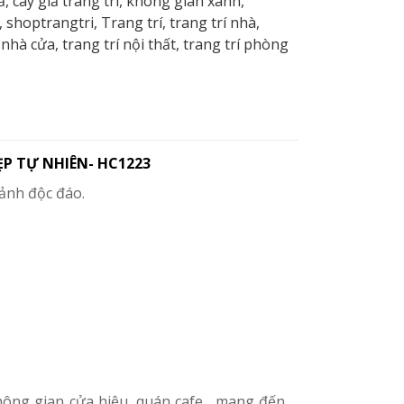
ả
,
cây giả trang trí
,
không gian xanh
,
,
shoptrangtri
,
Trang trí
,
trang trí nhà
,
í nhà cửa
,
trang trí nội thất
,
trang trí phòng
P TỰ NHIÊN- HC1223
cảnh độc đáo.
ông gian cửa hiệu, quán cafe... mang đến