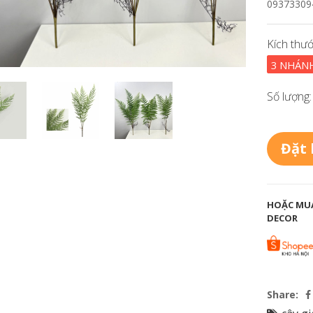
093733094
Kích thướ
3 NHÁN
Số lượng:
Đặt
HOẶC MUA
DECOR
Share: