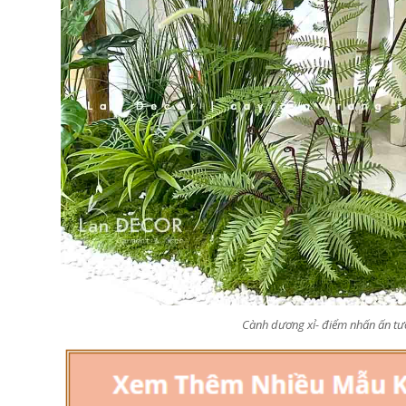
Cây Giả Decor- Cây Lan 
Cây Hoa Thiết Kế- Cây
Giả Trang Trí Tiểu Cảnh
Hoa Giấy Dáng Huyền
Văn Phòng (165cm)-
Thân Gỗ Tự Nhiên, Thiết
CC1137
Kế Tiểu Cảnh Không Gian
1.990.000₫
m)- CC1190
2.842.000₫
₫
₫
Cành dương xỉ- điểm nhấn ấn t