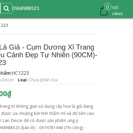
0
GIỎ
0968988525
HÀNG
1223
Lá Giả - Cụm Dương Xỉ Trang
iểu Cảnh Đẹp Tự Nhiên (90CM)-
23
phẩm:
HC1223
n Decor
Loại:
Chưa phân loại
00₫
rang trí không gian sử dụng cây hoa lá giả đang
 được ưa chuộng bởi tính thẩm mĩ và độ bền cao.
ới Lan Decor để có được sản phẩm ưng ý.
968988525 (bán lẻ) - 0974781440 (Thi công) -