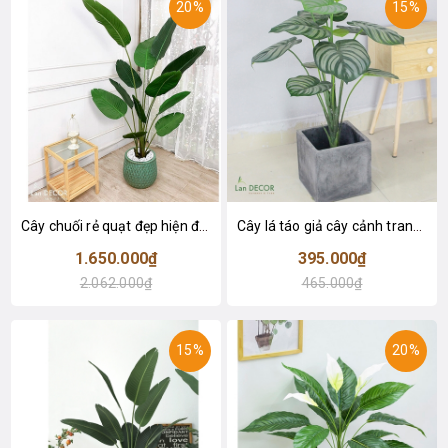
20%
15%
Cây chuối rẻ quạt đẹp hiện đại trang trí 1m8 - LC3019 (Gồm 12 lá)
Cây lá táo giả cây cảnh trang trí nội thất (85cm) - LC2683-1
1.650.000₫
395.000₫
2.062.000₫
465.000₫
15%
20%