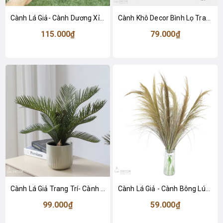
Cành Lá Giả- Cành Dương Xỉ Măng Giả Đẹp Tự Nhiên (54cm)- HC1463
Cành Khô Decor Bình Lọ Trang Trí Không Gian (110cm)- HC1495
115.000₫
79.000₫
Cành Lá Giả Trang Trí- Cành Vạn Tuế Giả Thiết Kế Tiểu Cảnh Chậu Cây Trang Trí (35cm)- HC1441-1
Cành Lá Giả - Cành Bông Lúa Mạch Giả Decor (90cm)- HC1423
99.000₫
59.000₫