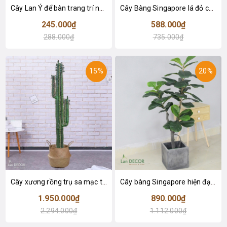
Cây Lan Ý để bàn trang trí nhà sang trọng (55cm) - LC2925-1
Cây Bàng Singapore lá đỏ cây giả trang trí Lan Decor (110cm) - LC2918-1
245.000₫
588.000₫
288.000₫
735.000₫
15%
20%
Cây xương rồng trụ sa mạc trang trí loại 2 tay (155cm) - LC2912
Cây bàng Singapore hiện đại trang trí nhà đẹp (120cm) - LC2913
1.950.000₫
890.000₫
2.294.000₫
1.112.000₫