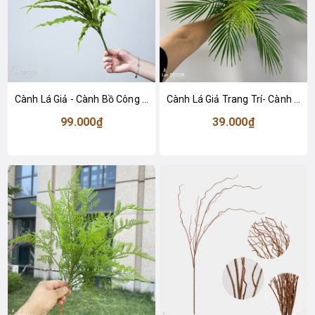
Cành Lá Giả - Cành Bồ Công Anh Giả Trang Trí Tiểu Cảnh (50cm)- HC1451-2
Cành Lá Giả Trang Trí- Cành Dừa Giả Decor- HC1445
99.000₫
39.000₫