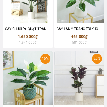
CÂY CHUỐI RẺ QUẠT TRANG TRÍ 1M6 (gồm 3 nhánh) - LC3017
CÂY LAN Ý TRANG TRÍ KHÔNG GIAN HIỆN ĐẠI SANG TRỌNG (70cm) - LC2926
1.650.000₫
465.000₫
1.941.000₫
581.000₫
15%
20%