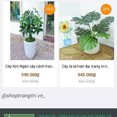
15%
20%
Cây Kim Ngân cây cảnh trang trí nhà đẹp (80cm) - LC1990
Cây lá xẻ hiện đại trang trí nhà (65cm) - LC3022
590.000₫
545.000₫
694.000₫
681.000₫
@shoptrangtri.vn_
LAN DECOR - TỔNG KHO SỈ CÂY GIẢ TRANG TRÍ