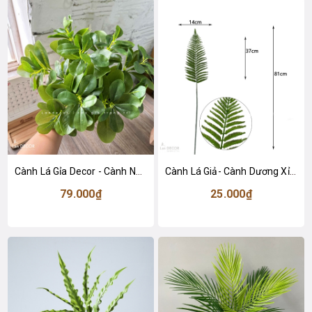
Cành Lá Gỉa Decor - Cành Ngũ Da Bì Xanh 9 Nhánh Trang Trí (40cm)- HC1378
Cành Lá Giả- Cành Dương Xỉ Giả Trang Trí Tiểu Cảnh Không Gian (80cm)- HC1464
79.000₫
25.000₫