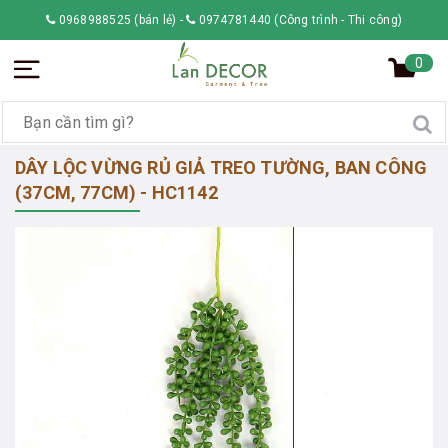
0968988525 (bán lẻ)
-
0974781440 (Công trình - Thi công)
0
DÂY LỘC VỪNG RỦ GIẢ TREO TƯỜNG, BAN CÔNG
(37CM, 77CM) - HC1142