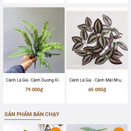
Cành Lá Giả- Cành Dương Xỉ Giả Decor Tiểu Cảnh (46cm)- HC1446
Cành Lá Giả - Cành Mắt Nhung Tím Giả Decor (40cm)- HC1476
79.000₫
65.000₫
SẢN PHẨM BÁN CHẠY