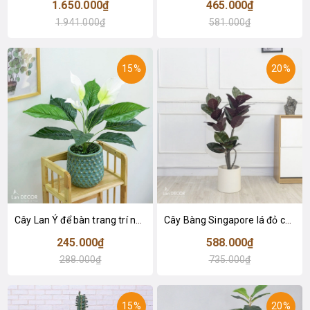
1.650.000₫
465.000₫
1.941.000₫
581.000₫
15%
20%
Cây Lan Ý để bàn trang trí nhà sang trọng (55cm) - LC2925-1
Cây Bàng Singapore lá đỏ cây giả trang trí Lan Decor (110cm) - LC2918-1
245.000₫
588.000₫
288.000₫
735.000₫
15%
20%