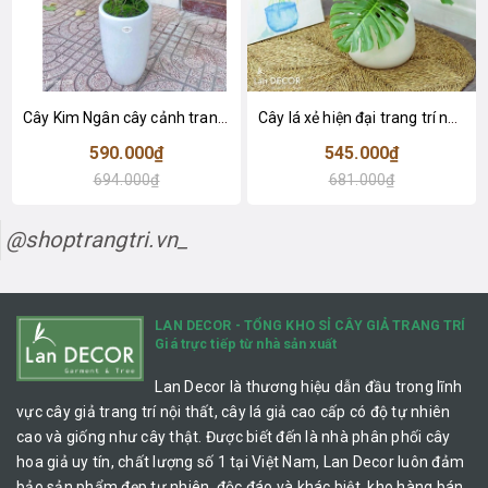
Cây Kim Ngân cây cảnh trang trí nhà đẹp (80cm) - LC1990
Cây lá xẻ hiện đại trang trí nhà (65cm) - LC3022
590.000₫
545.000₫
694.000₫
681.000₫
@shoptrangtri.vn_
LAN DECOR - TỔNG KHO SỈ CÂY GIẢ TRANG TRÍ
Giá trực tiếp từ nhà sản xuất
Lan Decor là thương hiệu dẫn đầu trong lĩnh
vực cây giả trang trí nội thất, cây lá giả cao cấp có độ tự nhiên
cao và giống như cây thật. Được biết đến là nhà phân phối cây
hoa giả uy tín, chất lượng số 1 tại Việt Nam, Lan Decor luôn đảm
bảo sản phẩm đẹp tự nhiên, độc đáo và khác biệt, kho hàng bán