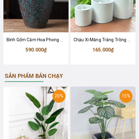
Bình Gốm Cắm Hoa Phong Cách Cổ Điển (25x10x18cm)- BG260
Chậu Xi Măng Trắng Trồng Cây Cảnh Giả Trang Trí - CXM038
590.000₫
165.000₫
SẢN PHẨM BÁN CHẠY
20%
15%