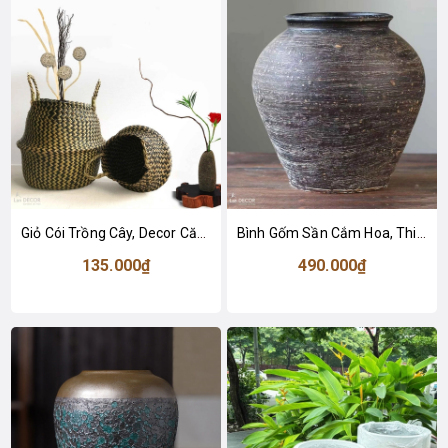
Giỏ Cói Trồng Cây, Decor Căn Hộ Mộc Mạc, Tối Giản, Tinh Tế - GC131
Bình Gốm Sần Cắm Hoa, Thiết Kế Cổ Điển (23x15x22cm)- BG262
135.000₫
490.000₫