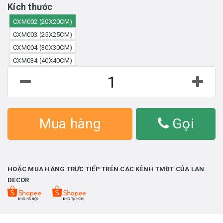
Kích thước
CXM002 (20X20CM)
CXM003 (25X25CM)
CXM004 (30X30CM)
CXM034 (40X40CM)
Mua hàng
Gọi
HOẶC MUA HÀNG TRỰC TIẾP TRÊN CÁC KÊNH TMĐT CỦA LAN
DECOR