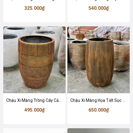
325.000₫
540.000₫
Chậu Xi Măng Trồng Cây Cảnh Họa Tiết Độc Lạ, Tạo Điểm Nhấn Không Gian (35x50cm)- CXM049
Chậu Xi Măng Họa Tiết Sọc Thẳng Trồng Cây Tiểu Cảnh Sang Trọng (33x67cm)- CXM046
495.000₫
650.000₫