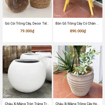
Giỏ Cói Trồng Cây, Decor Tiểu Cảnh - GC130
Bồn Gỗ Trồng Cây Có Chân Trang Trí Tiểu Cảnh, Decor Không Gian - HGO21
79.000₫
890.000₫
Chậu Xi Măng Tròn Trắng Trồng Cây Thiết Kế Hiện Đại - CXM048
Chậu Xi Măng Trồng Cây Hoa Văn Nổi Decor Không Gian Phong Cách Retro (37x42cm)- CXM051