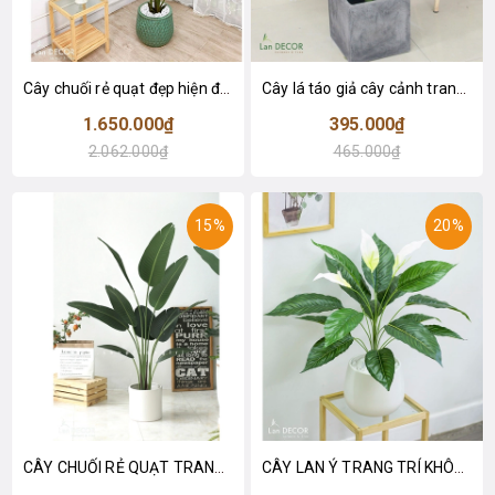
Cây chuối rẻ quạt đẹp hiện đại trang trí 1m8 - LC3019 (Gồm 12 lá)
Cây lá táo giả cây cảnh trang trí nội thất (85cm) - LC2683-1
1.650.000₫
395.000₫
2.062.000₫
465.000₫
15%
20%
CÂY CHUỐI RẺ QUẠT TRANG TRÍ 1M6 (gồm 3 nhánh) - LC3017
CÂY LAN Ý TRANG TRÍ KHÔNG GIAN HIỆN ĐẠI SANG TRỌNG (70cm) - LC2926