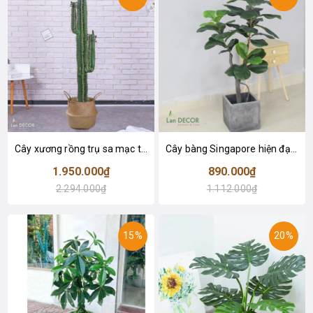
Cây xương rồng trụ sa mạc trang trí loại 2 tay (155cm) - LC2912
Cây bàng Singapore hiện đại trang trí nhà đẹp (120cm) - LC2913
1.950.000₫
890.000₫
2.294.000₫
1.112.000₫
15%
20%