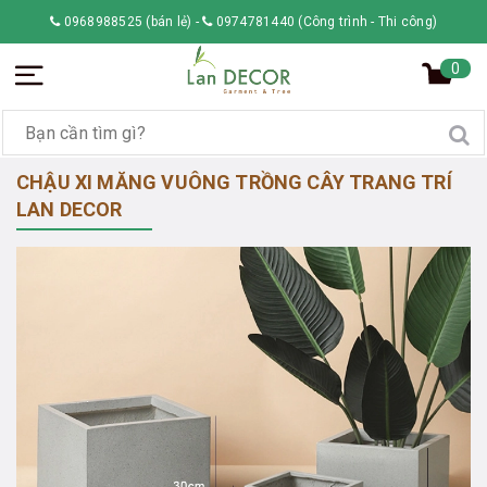
0968988525 (bán lẻ)
-
0974781440 (Công trình - Thi công)
0
CHẬU XI MĂNG VUÔNG TRỒNG CÂY TRANG TRÍ
LAN DECOR