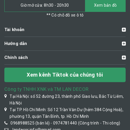
Giờ mở cửa: 8h30 - 20h30
Xem bản đồ
** Có chỗ đỗ xe ô tô
Tài khoản
Hướng dẫn
Chính sách
Xem kênh Tiktok của chúng tôi
Công ty TNHH XNK và TM LAN DECOR
Tại Hà Nội: số 52 đường 23, thành phố Giao lưu, Bắc Từ Liêm,
Hà Nội
Tại TP. Hồ Chí Minh: Số 12 Trần Văn Dư (hẻm 384 Cộng Hoà),
phường 13, quận Tân Bình, tp. Hồ Chí Minh
0968988525 (bán lẻ) - 0974781440 (Công trình - Thi công)
landecor.info@gmail.com