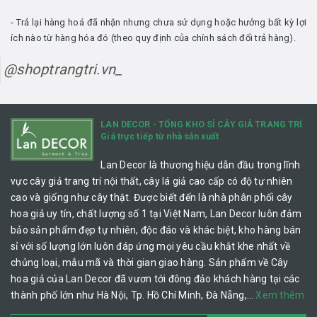
- Trả lại hàng hoá đã nhận nhưng chưa sử dụng hoặc hưởng bất kỳ lợi
ích nào từ hàng hóa đó (theo quy định của chính sách đổi trả hàng).
@shoptrangtri.vn_
LAN DECOR - TỔNG KHO SỈ CÂY GIẢ TRANG TRÍ
Giá trực tiếp từ nhà sản xuất
Lan Decor là thương hiệu dẫn đầu trong lĩnh
vực cây giả trang trí nội thất, cây lá giả cao cấp có độ tự nhiên
cao và giống như cây thật. Được biết đến là nhà phân phối cây
hoa giả uy tín, chất lượng số 1 tại Việt Nam, Lan Decor luôn đảm
bảo sản phẩm đẹp tự nhiên, độc đáo và khác biệt, kho hàng bán
sỉ với số lượng lớn luôn đáp ứng mọi yêu cầu khắt khe nhất về
chủng loại, mẫu mã và thời gian giao hàng. Sản phẩm về Cây
hoa giả của Lan Decor đã vươn tới đông đảo khách hàng tại các
thành phố lớn như Hà Nội, Tp. Hồ Chí Minh, Đà Nẵng,…
Xem thêm